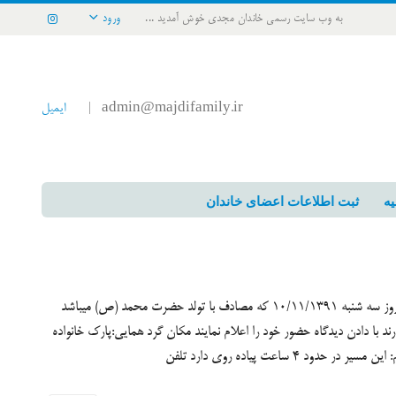
به وب سایت رسمی خاندان مجدی خوش آمدید ...
ورود
admin@majdifamily.ir
ایمیل
|
یه
ثبت اطلاعات اعضای خاندان
به اطلاع فامیل خوبم میرسانم که دومین برنامه گل گشت در روز سه شنبه 10/11/1391 که مصادف با تولد حضرت محمد (ص) میباشد
ند با دادن دیدگاه حضور خود را اعلام نمایند مکان گرد همایی:پارک خانواده
ساعت حرکت :7صبح مکان گل گشت:کول خرسون تذکر مهم: این مسیر در حدود 4 ساعت پیاده روی دارد تلفن