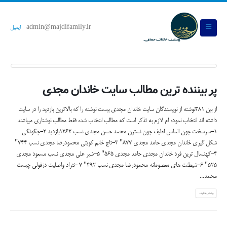
admin@majdifamily.ir
ایمیل
پر بیننده ترین مطالب سایت خاندان مجدی
از بین 381نوشته از نویسندگان سایت خاندان مجدی بیست نوشته را که بالاترین بازدید را در سایت
داشته اند انتخاب نموده ام لازم به تذکر است که مطالب انتخاب شده فقط مطالب نوشتاری میباشند
1-سرسخت چون الماس لطیف چون نسترن محمد حسن مجدی نسب 1262بازدید 2-چگونگی
شکل گیری خاندان مجدی حامد مجدی 877" 3-تاج خانم کویتی محمودرضا مجدی نسب 744"
4-کهنسال ترین فرد خاندان مجدی حامد مجدی 565" 5-شیر علی مجدی نسب مسعود مجدی
525" 6-شیطنت های معصومانه محمودرضا مجدی نسب 492" 7 -نثراد واصلیت دزفولی چیست
محمد...
بیشتر بدانید...