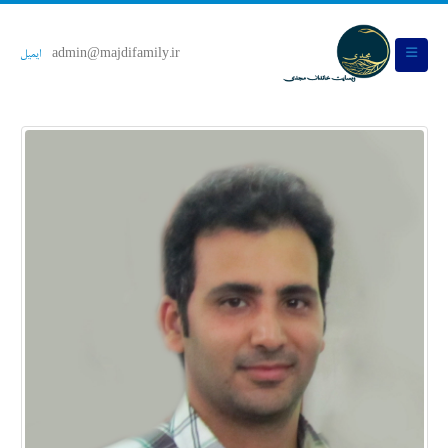
admin@majdifamily.ir
ایمیل