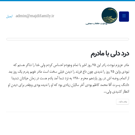
admin@majdifamily.ir
ایمیل
درد دلی با مادرم
مادر عزیزم نبودت رادر این 25 روز اخیر با تمام وجودم احساس کردم ولی خدا را شاکر هستم که
نبودی واین 25 روز را ندیدی چون داغ فرزند را دیدن خیلی سخت است مادر خوبم پدرم یک روز بعد
از اتمام روضه اش در روز یازدهم محرم 1380 به نزد شما آمد یادم هست در زمان حیاتتان شدیدا
دلتنگ پسرت آقا محمد کاظم بودی آخر سالیان زیادی بود که او را ندیده بودی وچقدر برای دیدن او
انتطار کشیدی ولی...
بیشتر بدانید...