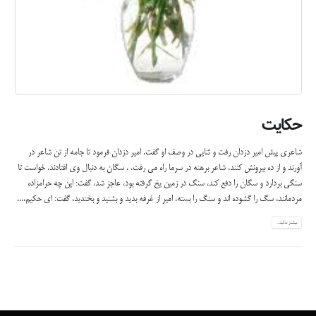
حکایت
شاعری پیش امیر دزدان رفت و ثنایی در وصف او گفت. امیر دزدان فرمود تا جامه از تن شاعر در
آورند و از ده بیرونش کنند. شاعر برهنه در سرما راه می رفت. . سگان به دنبال وی افتادند. خواست تا
سنگی بردارد و سگان را دفع کند، سنگ در زمین یخ گرفته بود، عاجز شد، گفت: این چه حرامزاده
مردمانند، سگ را گشوده اند و سنگ را بسته. امیر از غرفه بدید و بشنید و بخندید، گفت: ای حکیم،...
بیشتر بدانید...