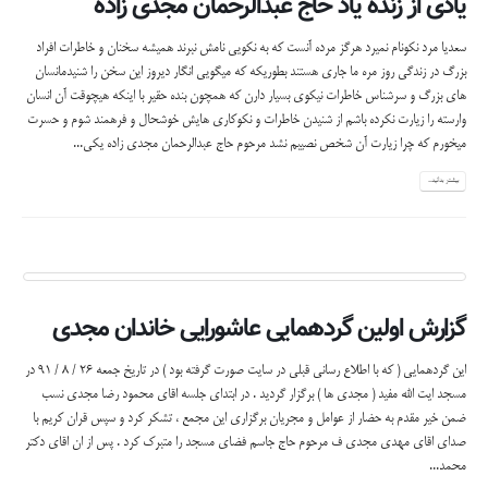
یادی از زنده یاد حاج عبدالرحمان مجدی زاده
سعدیا مرد نکونام نمیرد هرگز مرده آنست که به نکویی نامش نبرند همیشه سخنان و خاطرات افراد
بزرگ در زندگی روز مره ما جاری هستند بطوریکه که میگویی انگار دیروز این سخن را شنیدمانسان
های بزرگ و سرشناس خاطرات نیکوی بسیار دارن که همچون بنده حقیر با اینکه هیچوقت آن انسان
وارسته را زیارت نکرده باشم از شنیدن خاطرات و نکوکاری هایش خوشحال و فرهمند شوم و حسرت
میخورم که چرا زیارت آن شخص نصیبم نشد مرحوم حاج عبدالرحمان مجدی زاده یکی...
بیشتر بدانید...
گزارش اولین گردهمایی عاشورایی خاندان مجدی
این گردهمایی ( که با اطلاع رسانی قبلی در سایت صورت گرفته بود ) در تاریخ جمعه 26 / 8 / 91 در
مسجد ایت الله مفید ( مجدی ها ) برگزار گردید . در ابتدای جلسه اقای محمود رضا مجدی نسب
ضمن خیر مقدم به حضار از عوامل و مجریان برگزاری این مجمع ، تشکر کرد و سپس قران کریم با
صدای اقای مهدی مجدی ف مرحوم حاج جاسم فضای مسجد را متبرک کرد . پس از ان اقای دکتر
محمد...