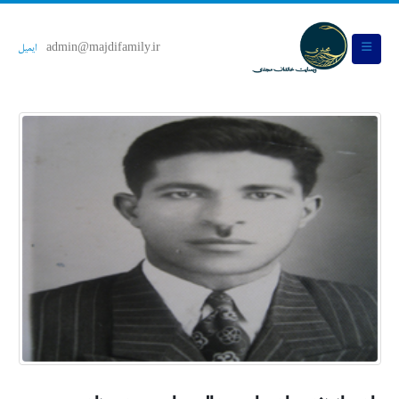
admin@majdifamily.ir
ایمیل