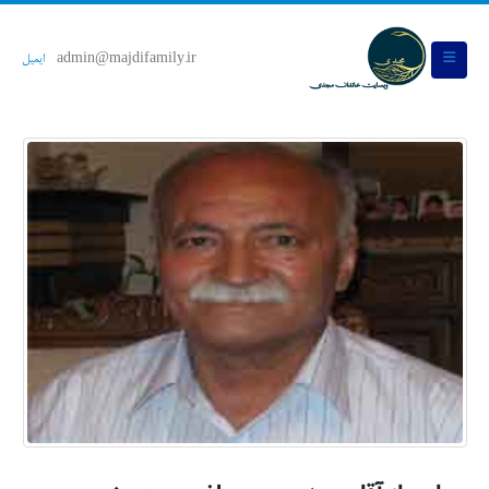
admin@majdifamily.ir
ایمیل