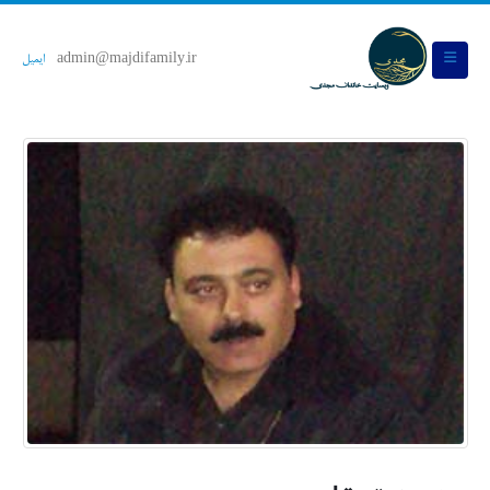
admin@majdifamily.ir
ایمیل