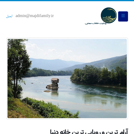
admin@majdifamily.ir
ایمیل
آرام ترین و رویایی ترین خانه دنیا