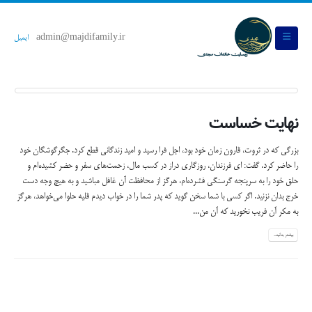
admin@majdifamily.ir
ایمیل
نهايت خساست
بزرگي كه در ثروت، قارون زمان خود بود، اجل فرا رسيد و اميد زندگاني قطع كرد. جگر‌گوشگان خود
را حاضر كرد. گفت: اي فرزندان، روزگاري دراز در كسب مال، زحمت‌هاي سفر و حضر كشيده‌ام و
حلق خود را به سرپنجه گرسنگي فشرده‌ام، هرگز از محافظت آن غافل مباشيد و به هيچ وجه دست
خرج بدان نزنيد. اگر كسي با شما سخن گويد كه پدر شما را در خواب ديدم قليه حلوا مي‌خواهد، هرگز
به مكر آن فريب نخوريد كه آن من...
بیشتر بدانید...