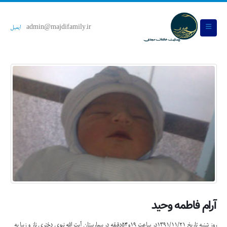
admin@majdifamily.ir
ایمیل
آرام فاطمه وحید
روز شنبه تاریخ 1391/11/21در ساعت 19و54دقیقه در بیمارستان آیت الله نبوی دختری ناز و زیبا به