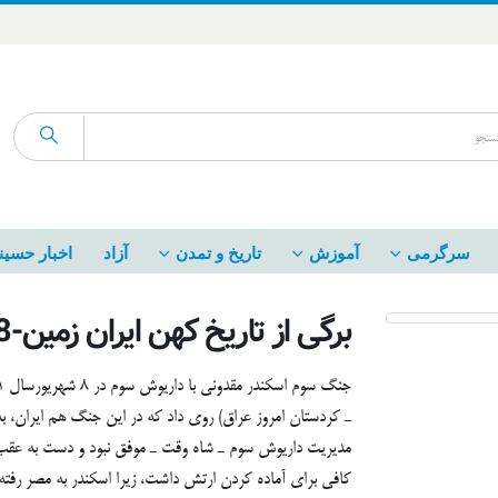
سرگرمی
آموزش
تاریخ و تمدن
آزاد
اخبار حسین
برگی از تاریخ کهن ایران زمین-8مهرماه
ـ كردستان امروز عراق) روي داد كه در اين جنگ هم ايران، 
مديريت داريوش سوم ـ شاه وقت ـ موفق نبود و دست به عقب
كافي براي آماده كردن ارتش داشت، زيرا اسكندر به مصر رفته ب