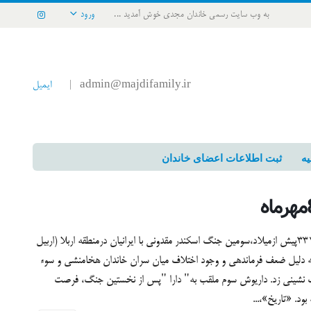
به وب سایت رسمی خاندان مجدی خوش آمدید ...
ورود
admin@majdifamily.ir
ایمیل
|
یه
ثبت اطلاعات اعضای خاندان
جنگ سوم اسکندر مقدونی با داریوش سوم در 8 شهریورسال 331پیش ازمیلاد،سومين جنگ اسكندر مقدوني با ايرانيان درمنطقه اربلا (اربيل
به دليل ضعف فرماندهي و وجود اختلاف ميان سران خاندان هخامنشي و سوء
 نشيني زد. داريوش سوم ملقب به" دارا "پس از نخستين جنگ، فرصت
ود. «تاريخ»،...