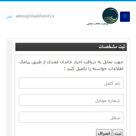
admin@majdifamily.ir
ایمیل