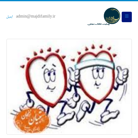
admin@majdifamily.ir
ایمیل