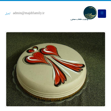
admin@majdifamily.ir
ایمیل