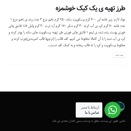
طرز تهیه ی یک کیک خوشمزه
مواد لازم: پنیر خامه ای ۶۰۰ گرم بیسکوییت ساده ۲۵۰ گرم تخم مرغ ۳ عدد زرده ی تخم مرغ ۱
عدد خامه ۷۰ گرم کره ی آب کرده ۳۰ گرم شکر ۱۷۰ گرم آرد ذرت ۳۰ گرم وانبل ۱/۸ قاشق چای
خوری پوست رنده شده ی لیمو ۱ قاشق چای خوری طرز تهیه: بیسکوییت های ساده را پودر کرده و
کره ی آب شده را با آن کاملا مخلوط می کنیم. کف قالب را (ترجیها قالب کمربندی)چرب کرده و
مخلوط بیسکوییت و کره را ته قالب ریخته و به کمک کف دست...
بیشتر بدانید...
ارتباط با مدیر
تماس با ما
تمامی حقوق این وبسایت متعلق به وبسایت رسمی خاندان مجدی می باشد