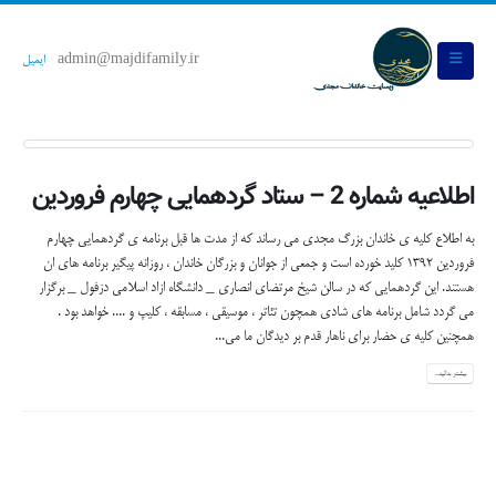
admin@majdifamily.ir
ایمیل
اطلاعیه شماره 2 – ستاد گردهمایی چهارم فروردین
به اطلاع کلیه ی خاندان بزرگ مجدی می رساند که از مدت ها قبل برنامه ی گردهمایی چهارم
فروردین 1392 کلید خورده است و جمعی از جوانان و بزرگان خاندان ، روزانه پیگیر برنامه های ان
هستند. این گردهمایی که در سالن شیخ مرتضای انصاری _ دانشگاه ازاد اسلامی دزفول _ برگزار
می گردد شامل برنامه های شادی همچون تئاتر ، موسیقی ، مسابقه ، کلیپ و .... خواهد بود .
همچنین کلیه ی حضار برای ناهار قدم بر دیدگان ما می...
بیشتر بدانید...