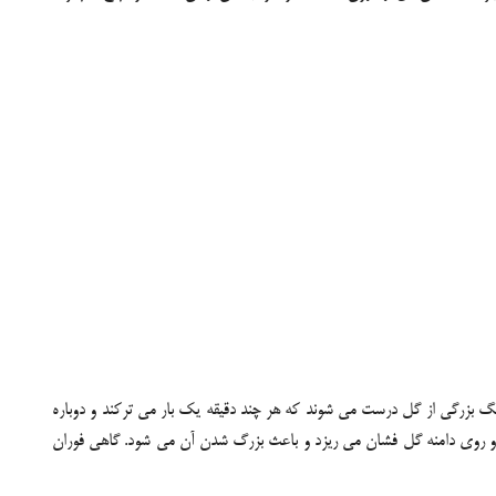
ده درباره اش را محققی به سام «هریسون» در سال 1941 نوشته است. «حباب های سبزرنگ بزرگی از گل درست می شوند که هر چند دقیقه یک بار می ترکند و دوباره
و روی دامنه گل فشان می ریزد و باعث بزرگ شدن آن می شود. گاهی فوران