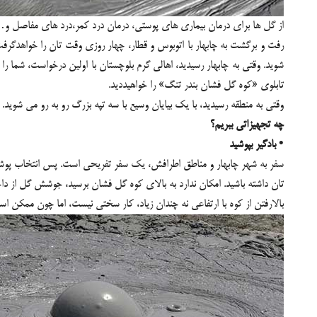
از گل ها برای درمان بیماری های پوستی، درمان درد کمر،درد های مفاصل و
رفت و برگشت به چابهار با اتوبوس و قطار، چهار روزی وقت تان را خواهدگرفت. 
تابلوی «کوه گل فشان بندر تنگ» را خواهیددید.
وقتی به منطقه رسیدید، با یک بیایان وسیع با سه تپه بزرگ رو به رو می شو
چه تجهیزاتی ببریم؟
• بادگیر بپوشید
سفر به شهر چابهار و مناطق اطرافش، یک سفر تفریحی است. پس انتخاب پو
تان داشته باشید. امکان ندارد به بالای کوه گل فشان برسید، جوشش گل از داخ
بالارفتن از کوه با ارتفاعی نه چندان زیاد، کار سختی نیست، اما چون ممکن اس