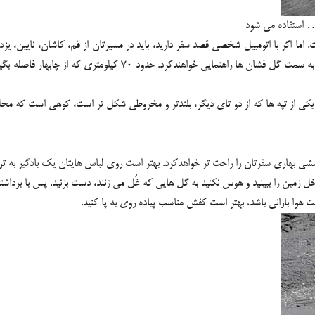
… استفاده می شود
اما اگر با اتومبیل شخصی قصد سفر دارید، باید در مسیرتان از قم، کاشان، نایین، یزد، 
شوید. وقتی به چابهار رسیدید، اهالی گرم بلوچستان با اولین درخواست، ش
ید. یکی از تپه ها که از دو تای دیگر، بلندتر و مخروطی شکل تر است، کوهی است که 
ششی بهاری سفرتان را راحت تر خواهدکرد. بهتر است روی لباس هایتان یک بادگیر 
ل زمین را ببینید و هوس نکنید به گل هایی که غُل می زنند، دست بزنید. پس با برداش
ت هوا بارانی باشد، بهتر است کفش مناسب پیاده روی به پا کنید.