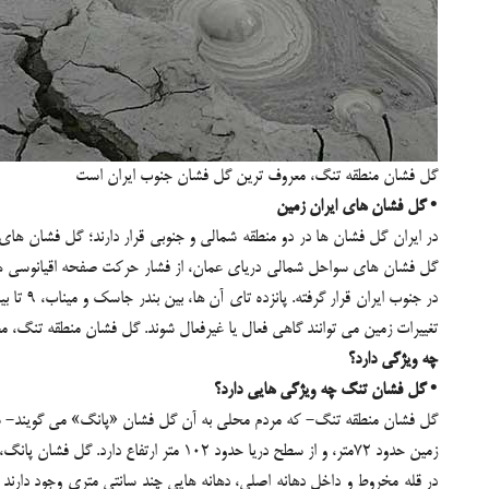
گل فشان منطقه تنگ، معروف ترین گل فشان جنوب ایران است
• گل فشان های ایران زمین
در ایران گل فشان ها در دو منطقه شمالی و جنوبی قرار دارند؛ گل فشان ه
گل فشان های سواحل شمالی دریای عمان، از فشار حرکت صفحه اقیانوسی همین
در جنوب
تغییرات زمین می توانند گاهی فعال یا غیرفعال شوند. گل فشان منطقه تنگ، 
چه ویژگی دارد؟
• گل فشان تنگ چه ویژگی هایی دارد؟
گل فشان منطقه تنگ- که مردم محلی به آن گل فشان «پانگ» می گویند- سه 
زمین حدود 72متر، و از سطح دریا حدود 102 متر ارتفاع دارد. گل فشان پانگ، نمونه ای از یک گل فشان کاملا مخروطی است.
در قله مخروط و داخل دهانه اصلی، دهانه هایی چند سانتی متری وجود دارند 