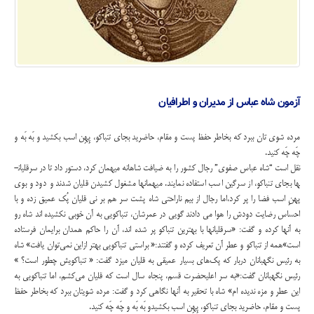
آزمون شاه عباس از مدیران و اطرافیان
مرده شوی تان ببرد که بخاطر حفظ پست و مقام، حاضرید بجای تنباکو، پِهِن اسب بکشید و بَه‌‌‌ بَه‌‌‌‌‌‌ و
چَه چَه کنید.
نقل است “شاه عباس صفوی” رجال کشور را به ضیافت شاهانه میهمان کرد، دستور داد تا در سرقلیان­
ها بجای تنباکو، از سرگین اسب استفاده نمایند. میهمان­ها مشغول کشیدن قلیان شدند و دود و بوی
پهنِ اسب فضا را پر کرد،اما رجال از بیم ناراحتی‌ شاه پشت سر هم بر نی قلیان پُک عمیق زده و با
احساس رضایت دودش را هوا می دادند گویی در عمرشان، تنباکویی به آن خوبی‌ نکشیده اند شاه رو
به آنها کرده و گفت: «سرقلیان­ها با بهترین تنباکو پر شده اند، آن را حاکم همدان برایمان فرستاده
است»همه از تنباکو و عطر آن تعریف کرده و گفتند:« براستی تنباکویی بهتر ازاین نمی‌توان یافت» شاه
به رئیس نگهبانان دربار که پک‌های بسیار عمیقی به قلیان می­زد گفت: « تنباکویش چطور است؟ »
رئیس نگهبانان گفت:«به سر اعلیحضرت قسم، پنجاه سال است که قلیان می‌کشم، اما تنباکویی به
این عطر و مزه ندیده­ ام» شاه با تحقیر به آنها نگاهی‌ کرد و گفت: مرده شویتان ببرد که بخاطر حفظ
پست و مقام، حاضرید بجای تنباکو، پِهِن اسب بکشیدو بَه‌‌‌ بَه‌‌‌‌‌‌ و چَه چَه کنید.