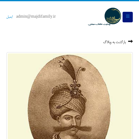
admin@majdifamily.ir
ایمیل
بازگشت به وبلاگ