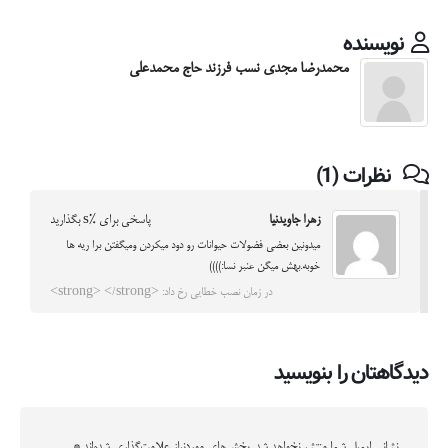
نویسنده
محمدرضا مجدی نسب فرزند حاج محمدعلی
نظرات (1)
زهرا جاویدنیا
پاسخی برای %s بگذارید
میدونین بعضی فضولات حیوانات رو دود میکردن ومیگفتن برا ریه ها
خوبه.بهش میگن عنبر نسا:))))
در زمان نصب خطایی رخ داد: <strong> </strong>
دیدگاهتان را بنویسید
نشانی ایمیل شما منتشر نخواهد شد.
بخش‌های موردنیاز علامت‌گذاری شده‌اند
*