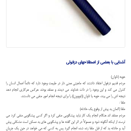
آشنایی با بعضی از اصطلاحهای دزفولی
حوبه (تاوان)
مردم قديم دزفول اعتقاد داشتند که ماهيتي معني دار در طبيعت وجود دارد که دائماً اعمال انسان را
کنترل مي کند و اين وجود را در ذات خداوند مي ديدند و معتقد بودند هرکس هرکاري انجام دهد
نتيجه اش را مي بيند، حوبه يا تاوان ((تووون)) را براي نتيجه انجام امور منفي مي دانستند.
ملفا :
ملفا (گمان بد پيش از وقوع يک حادثه)
مردم معتقد اند هنگام انجام يک کار نبايد پيشگويي منفي کرد و اگر کسي پيشگويي منفي کرد مي
ترسند از اينکه آنگونه شود و معمولاً در اثر اين گفته ها و پيشگويي هاي بد ممکن است مشکلي پيش
آيد و حادثه بد که از قبل ملفا زده شده انجام گيرد پس به کسي که مي خواهد در حين يک جريان