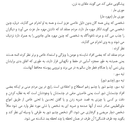
پيشگويي منفي کند مي گويند ملفاي بد نزن.
موري مار :
موري مار (مهره مار)
شخصي که پيش همه گان بدون دليل خاصي عزيز است و همه به او احترام مي گذارند، درباره چنين
شخصي مي گويند انگار مهره مار دارد. مردم معتقد اند که داشتن مهره مار عزت مي آورد و ديگران
را جذب مي کند و مرده ناخودآگاه به شخصي که چنين مهره هاي جادويي را به همراه دارد نزديک
مي شوند و به وي احترام مي گذارند.
نظر کرده :
مردم معتقد اند که بعضي افراد شايسته و مومن با ويژگي و استعداد خاص و برتر نظر کرده ائمه هستند
يعني هميشه به طور معجزه آسايي در حفظ و نگهباني قرار دارند، به طوري که اتفاق بدي برايشان
پيش نمي آيد يا هنگام خطر جان سالم به در مي برند و نيرويي پيوسته محافظ آنهاست.
تيه سور :
تيه سور (چشم شور)
تيه سور، چشم شور يا چشم زخم اصطلاح و اعتقادي است رايج در بين مردم مبني بر اينکه بعضي
افراد چشمشان شور است يعني خاصيتي منفي در چشمشان يا وجودشان است که به نظاره کردن و
دقت بر کسي يا چيزي به قصد ضربه زدن و يا گفتن تحسين با لحني خاص از طريق امواج
ماورالطبيعي صادر شده از آنها صدمه و ضربه اي به شخص يا شئي مورد نظر وارد مي شود مثلاً
شخص دچار مريضي و گرفتاري مي شود، اگر شخص چشم شور به ظرفي يا وسيله اي نظر کند و
بگويد چه ظرف قشنگي! آن ظرف در همان لحظه يا چند لحظه بعد شکسته مي شود.