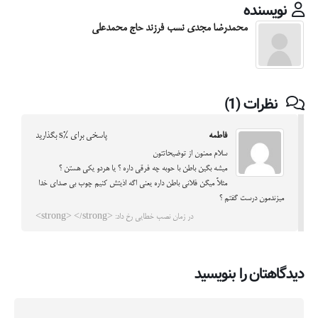
نویسنده
محمدرضا مجدی نسب فرزند حاج محمدعلی
نظرات (1)
فاطمه
پاسخی برای %s بگذارید
سلام ممنون از توضیحاتتون
میشه بگین باطن با حوبه چه فرقی داره ؟ یا هردو یکی هستن ؟
مثلاً میگن فلانی باطن داره یعنی اگه اذیتش کنیم چوب بی صدای خدا
میزندمون درست گفتم ؟
در زمان نصب خطایی رخ داد: <strong> </strong>
دیدگاهتان را بنویسید