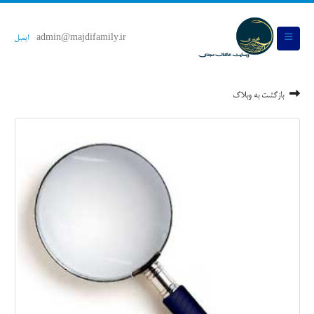
admin@majdifamily.ir
ایمیل
بازگشت به وبلاگ