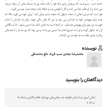
داشته است . رسم است که مریضان برای شفا خود را یک شبانه روز به مشبک های آن مرقد شریف
می بندند و از او طلب شفا می کنند و اگر با خلوص نیت و اعتقاد باشد نتیجه مثبت هم می گیرند .
نقل است که مردی دهاتی از دهات دزفول که ضعف شدید بینائی دارد ؛ پیش خود می گوید حالا که
همه برای بهبودی خود به خراسان می روند و من که توان مالی جهت رفتن به خراسان را ندارم
خوبست من هم برای بهبودی چشمانم ؛ در اینجا دست به دامان امام رضا دیمی بشوم ؛ لذا بستگانش
او را به دزفول آورده و او را به ضریح امام رضا دیمی می بندند و می روند که روز بعد او را با چشمانی
بیناتر از چشم عقاب به ده خود باز می گردانند .
نویسنده
محمدرضا مجدی نسب فرزند حاج محمدعلی
دیدگاهتان را بنویسید
نشانی ایمیل شما منتشر نخواهد شد.
بخش‌های موردنیاز علامت‌گذاری شده‌اند
*
دیدگاه
*