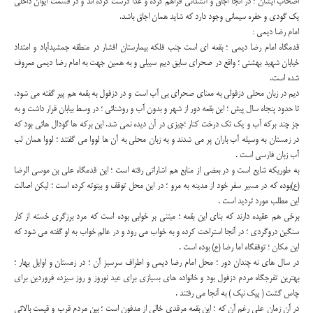
اصحاب ایشان ؛ در آنجا اجاق و آتشدانی فراهم کرده و غذا درست کرده اند و در قسمت ایوان داخلی
یک گودی و حفره سیمانی وجود دارد که شاید همان اجاق باشد.
امام رضا دیمی :
قدمگاه امام رضا دیمی ؛ بقعه ای است جنب فلکه بیمارستان افشار در منطقه جمشیدآباد و امتداد
خیابان شهید بهشتی ؛ واقع در صحرای سابق دیم سبیلی و به همین جهت به امام رضا دیمی معروف
شده است.
دیم در زبان محلی دزفولی به معنای صحرای بی آب است و در دزفول به بقعه هم پیر گفته می شود.
تا حدود پنجاه سال پیش ؛ این بقعه دور از شهر و بدون آب و روشنائی ؛ در وسط بیابان قرار داشت و به
جز چند برکه آب و یک تک درخت کنار ؛چیزی در آن دیده نمی شد. این برکه ها گودال هائی بود که
در زمستان به وسیله آب باران پر می شدند و به زبان محلی به آن ها لووا می گفتند ؛ لووا همان لب
آب زبان فارسی است .
به طوریکه شایع است و در بعضی از منابع هم اشاراتی رفته است ؛ این قدمگاه علی بن موسی الرضا
(ع)بوده که در مسیر سفر خود از مدینه به مرو ؛ در این محل توقف و بیتوته کرده است ؛ لیکن اصالت
این مطلب مورد تردید است .
برخی هم عقیده دارند که بنای این بقعه ؛ مبتنی بر خوابی بوده است که مرد برزگری خسته از کار
سنگین دروگردی ؛ در آنجا استراحت کرده و به خواب می رود و در عالم خواب به او گفته می شود که
این مکان ؛ توقفگاه اما رضا (ع) بوده است .
در سال های نه چندان دور ؛ محل امام رضا دیمی و اطراف سرسبز آن ؛ در زمستان و اوایل بهار ؛
بهترین تفرجگاه مردم دزفول بود و خانواده های بسیازی برای عید نوروز و روز سیزده فروردین برای
چاس گشت ( پیک نیک ) به آنجا می رفتند .
در آن زمان علی رغم آن که ؛ این بقعه مرقدی خالی از مدفون است ؛ بین مردم قرب و قیمت بالائی