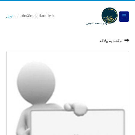
admin@majdifamily.ir
ایمیل
بازگشت به وبلاگ