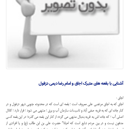
آشنایی با بقعه های متبرک اجاق و امام رضا دیمی دزفول
اجاق :
اجاق که به اجاق مرتضی علی معروف است ؛ بقعه ای است که در محدوده جنوبی شهر دزفول و در
کنار جاده ای که به قریه صفی آباد و تاسیسات سازمان آب و برق ؛ منتهی می شود ؛ قرار دارد ؛ کانال
اصلی آب ؛ که جاده اش به قریه بندبال منتهی می گردد از کنار این بقعه می گذرد؛ در این بقعه کسی
مدفون نیست و در بین مردم شایع است که احیانا” حضرت علی بن ابن طالب (ع) و یا افرادی از