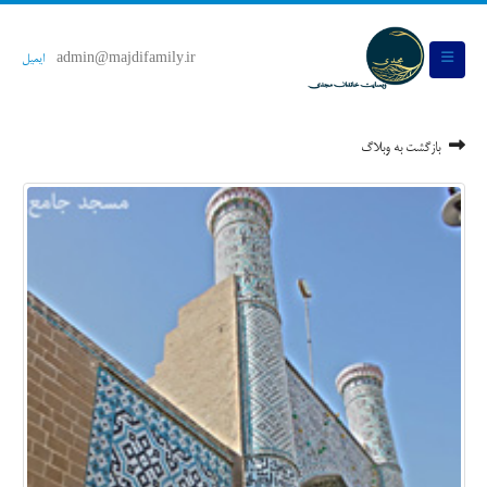
admin@majdifamily.ir
ایمیل
بازگشت به وبلاگ