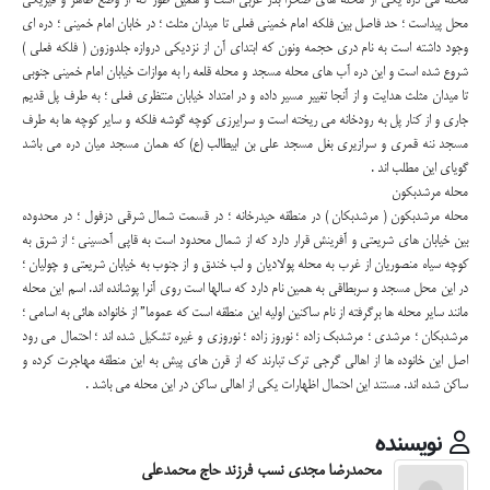
محله می دره یکی از محله های صحرا بدر غربی است و همین طور که از وضع ظاهر و فیزیکی
محل پیداست ؛ حد فاصل بین فلکه امام خمینی فعلی تا میدان مثلث ؛ در خابان امام خمینی ؛ دره ای
وجود داشته است به نام دری حجمه ونون که ابتدای آن از نزدیکی دروازه جلدوزون ( فلکه فعلی )
شروع شده است و این دره آب های محله مسجد و محله قلعه را به موازات خیابان امام خمینی جنوبی
تا میدان مثلث هدایت و از آنجا تغییر مسیر داده و در امتداد خیابان منتظری فعلی ؛ به طرف پل قدیم
جاری و از کنار پل به رودخانه می ریخته است و سرایرزی کوچه گوشه فلکه و سایر کوچه ها به طرف
مسجد ننه قمری و سرازیری بغل مسجد علی بن ابیطالب (ع) که همان مسجد میان دره می باشد
گویای این مطلب اند .
محله مرشدبکون
محله مرشدبکون ( مرشدبکان ) در منطقه حیدرخانه ؛ در قسمت شمال شرقی دزفول ؛ در محدوده
بین خیابان های شریعتی و آفرینش قرار دارد که از شمال محدود است به قاپی آحسینی ؛ از شرق به
کوچه سیاه منصوریان از غرب به محله پولادیان و لب خندق و از جنوب به خیابان شریعتی و چولیان ؛
در این محل مسجد و سربطاقی به همین نام دارد که سالها است روی آنرا پوشانده اند. اسم این محله
مانند سایر محله ها برگرفته از نام ساکنین اولیه این منطقه است که عموما” از خانواده هائی به اسامی ؛
مرشدبکان ؛ مرشدی ؛ مرشدبک زاده ؛ نوروز زاده ؛ نوروزی و غیره تشکیل شده اند ؛ احتمال می رود
اصل این خانوده ها از اهالی گرجی ترک تبارند که از قرن های پیش به این منطقه مهاجرت کرده و
ساکن شده اند. مستند این احتمال اظهارات یکی از اهالی ساکن در این محله می باشد .
نویسنده
محمدرضا مجدی نسب فرزند حاج محمدعلی