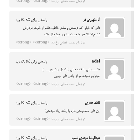
در زمان نصب خطایی رخ داد: <strong> </strong>
آنا ظهوری فر
پاسخی برای %s بگذارید
دایی که خیلی کم دیدمش و بیشتر خاطره هاشو از خواهر برادراش
شنیدم.ایشالا هر جا هست سالم و خوشحال باشه
در زمان نصب خطایی رخ داد: <strong> </strong>
adel
پاسخی برای %s بگذارید
یکــــ دایی با خنده هایی از ته دل و شیرین…:)
امیدوارم همیشه موفق باشی دایی جوون
در زمان نصب خطایی رخ داد: <strong> </strong>
فائقه دفتری
پاسخی برای %s بگذارید
این دایی منه!دوسش دارم با اینکه زیاد ندیدمش!
در زمان نصب خطایی رخ داد: <strong> </strong>
عبدالرضا مجدي نسب
پاسخی برای %s بگذارید