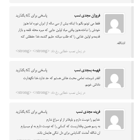
فروزان مجدی نسب
پاسخی برای %s بگذارید
فقط می تونم بگم با اینکه بیش از سی ساله از ایران دوره اما هنوز
خودش را نباخته.هنوز وقتی میاد اولین جایی که میره محله قلعه و بازار
قدیمه.و اولین غذایی را که طلب میکنه حلیم گندمه.خدا حفظش کنه
انشاالله.
در زمان نصب خطایی رخ داد: <strong> </strong>
فهیمه بمجدی نسب
پاسخی برای %s بگذارید
انقدر شرمنده تمامی محبت هاش هستم که حد ندارد.خدا نگهدارت
داداش خوبم.
در زمان نصب خطایی رخ داد: <strong> </strong>
فریده مجدی نسب
پاسخی برای %s بگذارید
خدایم را دوست دارم و باوفاتر از او سراغ ندارم
به رسم همین وفاداریست که کسانی را که دوست دارم به او میسپارم
ان شاالله آمدنت گشایشی برای دل تنگی هایمان باشد.