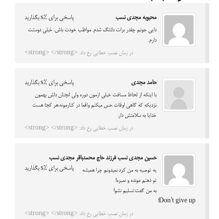
محبوبه مجدی نسب
پاسخی برای %s بگذارید
دایی جونم چقدر برات دلتنگ شدم. مواظب خودت باش. خیلی دوستت
دارم.
در زمان نصب خطایی رخ داد: <strong> </strong>
حامد مجدی
پاسخی برای %s بگذارید
با اینکه از لحاظ مسافت خیلی ازمون دوره ولی انچنان دلش بهمون
نزدیکه که گاهی اوقات حس میکنم واقعا در کنارمونه.هر کجا هست
خدایا به سلامتش دار.
در زمان نصب خطایی رخ داد: <strong> </strong>
حسین مجدی نسب فرزند حاج محمدباقر مجدی نسب
پاسخی برای %s بگذارید
یه توصیه به من کرد نمیدونم چرا همیشه
تو ذهنم مونده و نمیره!
به من گفت:تسلیم نشو!
Don’t give up!
در زمان نصب خطایی رخ داد: <strong> </strong>