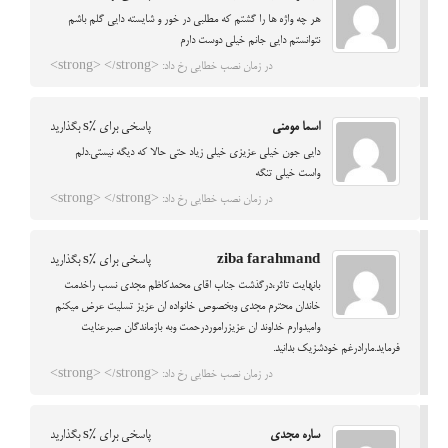
هر چه واژه ها را گشتم كه مطلبي در خور و شايسته دايي گلم باشم
نتوانستم دايي جانم خيلي دوست دارم
در زمان نصب خطایی رخ داد: <strong> </strong>
اسما مومنی
پاسخی برای %s بگذارید
دایی جون خیلی عزیزی خیلی زیاد حتی حالا که دیگه نیستی.دلم
واست خیلی تنگه
در زمان نصب خطایی رخ داد: <strong> </strong>
ziba farahmand
پاسخی برای %s بگذارید
بانهایت تاثر،درگذشت جناب اقای محمدکاظم مجدی نسب راخدمت
خاندان محترم مجدی وبخصوص خانواده ان عزیز تسلیت عرض میکنم
وامیدوارم خداوند ان عزیزراموردرحمت وبه بازماندگان صبرعنایت
فرماید.مارادرغم خودشزیک بدانید.
در زمان نصب خطایی رخ داد: <strong> </strong>
ساره مجدی
پاسخی برای %s بگذارید