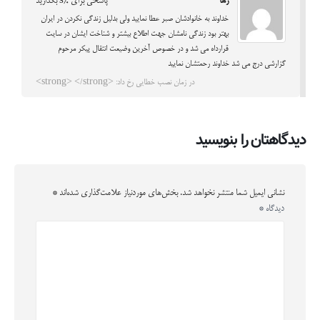
رها
پاسخی برای %s بگذارید
خداوند به خانوادشان صبر عطا نمایید ولی بدلیل زندگی نکردن در ایران
بهتر بود زندگی نامشان جهت اطلاع بیشتر و شناخت ایشان در سایت
قرارداه می شد و در خصوص آخرین وضیعت انتقال پیکر مرحوم
گزارشی درج می شد خداوند رحمتشان نمایید
در زمان نصب خطایی رخ داد: <strong> </strong>
دیدگاهتان را بنویسید
نشانی ایمیل شما منتشر نخواهد شد.
بخش‌های موردنیاز علامت‌گذاری شده‌اند
*
دیدگاه
*