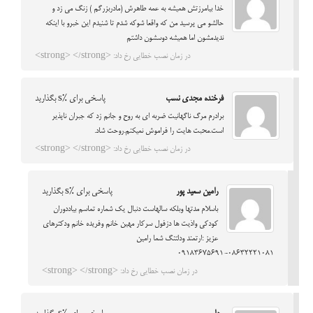
خدا بیامرزتش همیشه به عمه طاهرش (مادربزرگم ) زنگ می زد و
حالشو می پرسید من که واقعا شوکه شدم تا شنیدم این خبرو با اینکه
ندیدمشون اما همیشه دوسشون داشتم
در زمان نصب خطایی رخ داد: <strong> </strong>
فرخنده مجدی نسب
پاسخی برای %s بگذارید
برادرم مرگ ناگهانیت ضربه ای به روح و جانم زد که جبران ناپذیر
است.محبت هایت را فراموش نمیکنم.روحت شاد.
در زمان نصب خطایی رخ داد: <strong> </strong>
رامین سعید پور
پاسخی برای %s بگذارید
باسلام مدتها وبلکه سالهاست دنبال یک شماره تماسم بیاددوران
کودکی واذیت ها دزفول سرکار مهین خانم وفریده خانم ودکترهای
عزیز :ارتمند ودلتنگ شما رامین
09183675691-08632221081
در زمان نصب خطایی رخ داد: <strong> </strong>