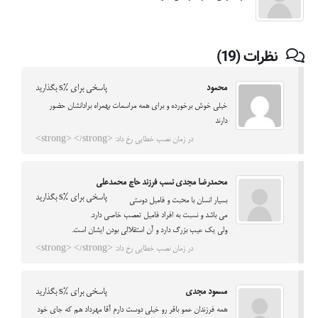
نظرات (19)
محمود
پاسخی برای %s بگذارید
خيلي خوش برخورده و براي همه مراسمات بهمراه برادانشان حضور
دارند
در زمان نصب خطایی رخ داد: <strong> </strong>
محمدرضا مجدی نسب فرزند حاج محمدعلی
پاسخی برای %s بگذارید
بسيار انسان با محبت و فاميل دوستي
مي باشد و نسبت به افراد فاميل تعصب خاصي دارد.
ولي يك عيب بزرگ دارد و آن استقلالي بودن ايشان است.
در زمان نصب خطایی رخ داد: <strong> </strong>
مسعود مجدی
پاسخی برای %s بگذارید
همه فرزندان عمو باقر رو خیلی دوست دارم آقا مهرداد هم که جای خود