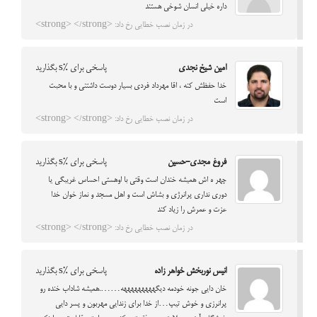
داره خیلی انسان شوخی هستند
در زمان نصب خطایی رخ داد: <strong> </strong>
امین شیخ نجدی
پاسخی برای %s بگذارید
خدا حفظش کنه ، اقا مهرداد فردی بسیار دوست داشتنی و با محبت
است
در زمان نصب خطایی رخ داد: <strong> </strong>
فروغ مجدی-حسین
پاسخی برای %s بگذارید
چهر ه اش همیشه خندان است وقتی با اوهستی احساس غریبگی یا
دوری نداری پرانرژی و بشاش است و اهل مسجد و نماز خوان خدا
عزت و عمرش را زیاد کند
در زمان نصب خطایی رخ داد: <strong> </strong>
انیس نوربخش خواهر زاده
پاسخی برای %s بگذارید
خان دایی جونه خودمه دیگهههههههههه…….همیشه شاداب خنده رو
پرانرزی و خوش تیپ…از خدا برای زندایی مهربون و پسر دایی