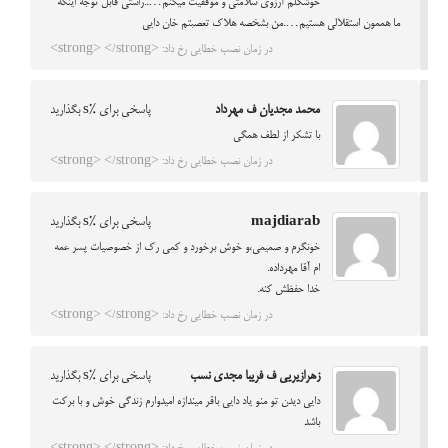
خوشگلم آرزوی سلامتی و موفقیت میکنم…..راستی قابل توجه اینکه
ما هممون استقلالی هستیم….من بشخصه هلاک تعصبتم خان دایی
در زمان نصب خطایی رخ داد: <strong> </strong>
محمد مجدیان ف مهرداد
پاسخی برای %s بگذارید
با تشکر از لطف همگی
در زمان نصب خطایی رخ داد: <strong> </strong>
majdiarab
پاسخی برای %s بگذارید
خونگرم و صمیمی،و خوش برخورد و کمی رک از خصوصیات پسر عمه
ام آقا مهرداده.
خدا حفظش کنه.
در زمان نصب خطایی رخ داد: <strong> </strong>
زهرازیریی ف فریبا مجدی نسب
پاسخی برای %s بگذارید
دایی دیدن تو منو یاد دایی باقر میندازه امیدوارم زندگی خوش و با برکت
باشد