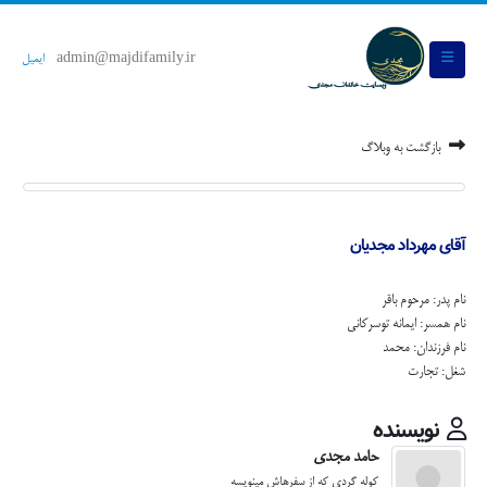
admin@majdifamily.ir
ایمیل
بازگشت به وبلاگ
آقای مهرداد مجدیان
نام پدر: مرحوم باقر
نام همسر: ایمانه توسرکانی
نام فرزندان: محمد
شغل: تجارت
نویسنده
حامد مجدی
کوله گردی که از سفرهاش مینویسه