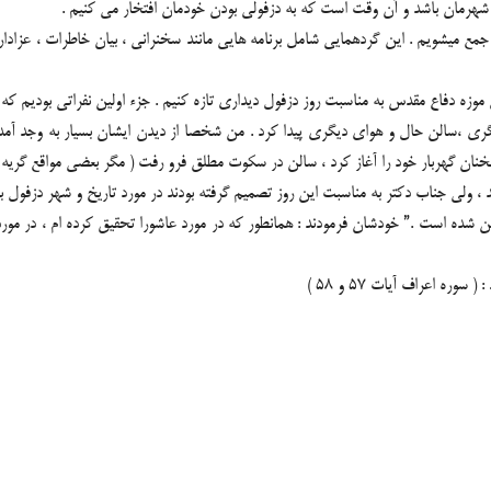
هرمان باشد و آن وقت است که به دزفولی بودن خودمان افتخار می کنیم .
ع میشویم . این گردهمایی شامل برنامه هایی مانند سخنرانی ، بیان خاطرات ، عزادا
سنگری ،سالن حال و هوای دیگری پیدا کرد . من شخصا از دیدن ایشان بسیار به وجد آ
ن گهربار خود را آغاز کرد ، سالن در سکوت مطلق فرو رفت ( مگر بعضی مواقع گریه 
، ولی جناب دکتر به مناسبت این روز تصمیم گرفته بودند در مورد تاریخ و شهر دزفول بیان
ین شده است .” خودشان فرمودند : همانطور که در مورد عاشورا تحقیق کرده ام ، در مو
ره اعراف آیات 57 و 58 )