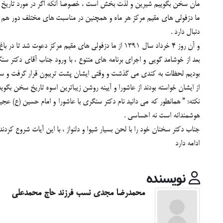
مان سخن بگوییم شیرین و لذت بخش است ، خصوصا آنکه اگر در مورد تاریخ ش
ما دزفولی های مقیم مرکز هر ماه و همچنین در مناسبت های مختلف دور هم جم
دنبال دارد .
و آن روز 4 خرداد سال 1391 از ما دزفولی های مقیم مرکز دعوت شد تا در باغ موزه دفاع مقدس به مناسبت روز دزفول دیداری تازه کنیم . جزء اولین نفراتی بودیم که وارد سالن شدیم و در ردیف های جلو به انتظار شروع برنامه نشستیم.
بعد از خوشامد گویی و اجرای برنامه های متنوع ، با ورود جناب آقای دکتر 
بودیم لحظات به کندی می گذشت و وقتی ایشان پشت تریبون قرار گرفت و سخنا
از ایشان خواسته بودند از عاشورا و آیینه روشن زیباترین اسوه تاریخ سخن بگوید 
نکته: ” همانطور که می دانید نام دکتر سنگری با عاشورا و امام حسین (ع) عج
هوشمندانه است نه احساسی .
جناب دکتر سخنان خود را با لحن بسیار شیوا و دلنواز ، با این آیات شروع کردند : ( سو
ادامه دارد
نویسنده
محمدرضا مجدی نسب فرزند حاج محمدعلی