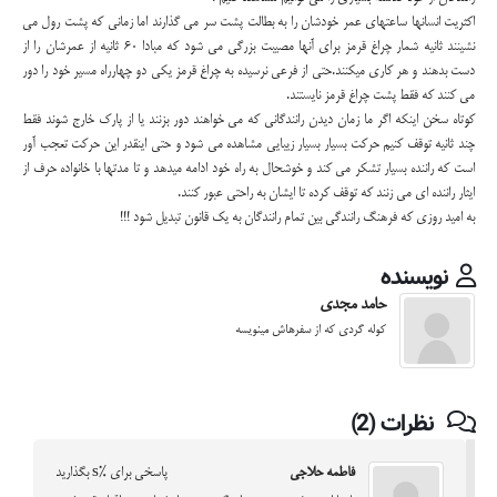
اکثریت انسانها ساعتهای عمر خودشان را به بطالت پشت سر می گذارند اما زمانی که پشت رول می
نشینند ثانیه شمار چراغ قرمز برای آنها مصیبت بزرگی می شود که مبادا 60 ثانیه از عمرشان را از
دست بدهند و هر کاری میکنند.حتی از فرعی نرسیده به چراغ قرمز یکی دو چهارراه مسیر خود را دور
می کنند که فقط پشت چراغ قرمز نایستند.
کوتاه سخن اینکه اگر ما زمان دیدن رانندگانی که می خواهند دور بزنند یا از پارک خارج شوند فقط
چند ثانیه توقف کنیم حرکت بسیار بسیار زیبایی مشاهده می شود و حتی اینقدر این حرکت تعجب آور
است که راننده بسیار تشکر می کند و خوشحال به راه خود ادامه میدهد و تا مدتها با خانواده حرف از
ایثار راننده ای می زنند که توقف کرده تا ایشان به راحتی عبور کنند.
به امید روزی که فرهنگ رانندگی بین تمام رانندگان به یک قانون تبدیل شود !!!
نویسنده
حامد مجدی
کوله گردی که از سفرهاش مینویسه
نظرات (2)
فاطمه حلاجی
پاسخی برای %s بگذارید