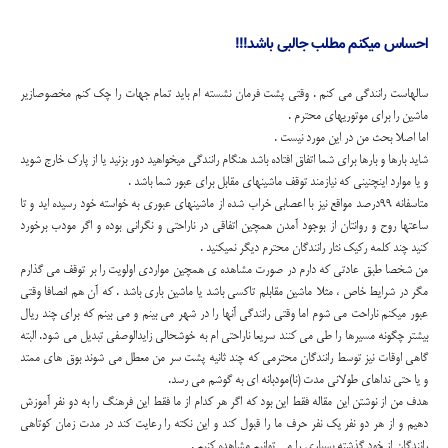
احساس میکنم مطلب جالبی باشد!!!
سالهاست رانندگی می کنم . وقتی پشت فرمان نشسته ام باید تمام جهات را چک کنم مخصوصازیر
ماشین را برای موتوریهای محترم .
اما اصلا بحث من در این مورد نیست .
شاید بارها و بارها برای شما اتفاق افتاده باشد هنگام رانندگی میخواهید دور بزنید یا از پارک خارج شوید
و یا موارد اینچنینی که نیازمند توقف ماشینهای مقابل برای عبور شما باشد .
متاسفانه 99درصد مواقع نیز با اعصابی خراب شده از ماشینهای عبوری به خواسته خود رسیده اید و تا
ساعتها روح و روانتان از بوجود آمدن همچین اتفاقی در ناراحتی و نگرانی بوده و اگر مودب برخورد
کنید چند کلمه رکیک نثار رانندگان محترم دیگر نمیکنید .
من شخصا طبق عادتی که دارم در صورت مشاهده ی همچین مواردی اولویت را بر توقف می گذارم
مگر در شرایط خاص ، مثلا ماشین مقابلم تاکسی باشد یا ماشین باری باشد . که آن هم انصافا وقتی
عبور میکنم ناراحت می شوم اما وقتی رانندگی آنها را در شهر می بینم و می بینم که برای چند ریال
بیشتر چگونه مسیرها را طی می کنند سریعا ناراحتی ام به خوشحالی زایدالوصفی تبدیل می شود. البته
گاهی اوقات نیز توسط رانندگان محترمی که چند ثانیه پشت سر من معطل می شوند بوق های ممتد
و یا حتی نداهای طولانی مدت (نا)مودبانه ای به گوشم می رسد.
هدف من از نوشتن این مقاله فقط این بود که اگر هر کدام از ما فقط این فرهنگ را به دو نفر آموزش
دهیم و از هر دو نفر یک نفر حرف ما را قبول کند و این نکته را رعایت کند در مدت زمان کوتاهی
رانندگان از خود گذشته بسیاری را می توانیم مشاهده کنیم .