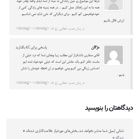
بارها این موضوع رو حین رانندگی به عینه از شما دیدم. واقعا چقدر خوبه
همه ما به این راهکار عمل کنیم…در همه زمینه های زندگی. کمی از
خودخواهیمون کم کنیم . برای دیگرانی که حتی شاید نمی شناسیم
ارزش قائل باشیم
در زمان نصب خطایی رخ داد: <strong> </strong>
مژگان
پاسخی برای %s بگذارید
اقای صفاری باتشکراز این مطلب زیبا وبجای شما که درد خیلی از
ماست .فکر کنم یک علتش این است که خیلی خودخواه شده ایم
احساس زرنگی می کنیم ومی خواهیم در ان لحظه خودمان را نشان
بدیم .
در زمان نصب خطایی رخ داد: <strong> </strong>
دیدگاهتان را بنویسید
نشانی ایمیل شما منتشر نخواهد شد.
بخش‌های موردنیاز علامت‌گذاری شده‌اند
*
دیدگاه
*