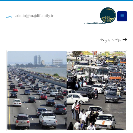
admin@majdifamily.ir
ایمیل
بازگشت به وبلاگ