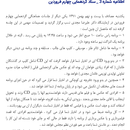
اطلاعیه شماره 3 _ ستاد گردهمایی چهارم فروردین
یکشنبه مصادف با بیست و نهم بهمن 1391 یکی دیگر از جلسات هماهنگی گردهمایی چهارم
فروردین در ازمایشگاه دکتر علیرضا مجدی نسب برگزار گردید و تصمیمات مهمی در این چلسه
گرفته شد که ماحصل ان چنین است :
1 – برنامه راس ساعت 10 صبح اغاز می شود و ساعت 13:45 به پایان می رسد . البته در خلال
برنامه یک انتراکت نیم ساعته وجود دارد .
2 – برنامه ها شامل تئاتر طنز ، موسیقی ، کلیپ های جالب ، مسابقه و چند برنامه ی دیدنی دیگر
خواهد بود .
3 – در بدو ورود CD ای در اختیار شما قرار خواهد گرفت که این CD شامل کلیپ در گذشتگان
خاندان ( که افراد زیادی خواهان ان بوده اند )و عکس های گردهمایی قبلی ( انتخاب هیات مدیره
تعاونی تولیدی توزیعی خاندان مجدی ) خواهد بود .
4 – همچنین در بدو ورود دفترچه ی کوچکی در اختیار شما قرار می گیرد که در حین اجرای برنامه
قسمت های مختلف ان تکمیل می شود و در پایان برنامه از شما اخذ خواهد شد .
5 – افرادی که عکس ها و فیلم های قدیمی دارند خواهشمندیم انها را روی CD بزنند و تحویل
اینجانب یا اقای حامد مجدی بدهند . بزودی لینکی به سایت افزوده خواهد شد تا همگان بتوانند از انها
استفاده کنند و حیف است عکس و یا فیلمی که فقط در اختیار شماست ،دیگران از ان بی بهره باشند .
6 – کل برنامه ضبط می شود و در اختیار شما قرار می گیرد . خواهشمندیم افرادی که قصد
فیلمبرداری و یا عکس برداری از برنامه را دارند فقط در حالی که بر جای خود نشسته اند این کار را
انجام دهند . بر خاستن شما باعث بر هم خوردن نظم مجلس خواهد شد .