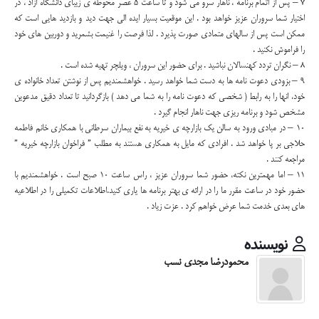
7 – پس از اتمام برنامه ، ناهار سرو می شود و تا ساعت 5 عصر محوطه ی زیبای دانشگاه ازاد ، در
اختیار شما سروران عزیز خواهد بود . این موقعیت بسیار ایده الی جهت دید و بازدید هایی است که
ممکن است پس از سالهای متمادی صورت پذیرد . لذا فرصت را غنیمت بشمرید و دوربین های خود
را فراموش نکنید .
8 – نگران تردد کهنسالان نباشید . برای حضور این سروران ، ویلچر تهیه شده است .
9 – بزودی دعوت نامه ها به دست شما خواهد رسید . خواهشمندیم پس از نوشتن تعداد خانواده ی
خود، انها را به رابط ( شخصی که دعوت نامه را به شما می دهد ) بازگردانید تا تعداد دقیق مدعوین
مشخص شود و برنامه ریزی جهت ناهار انجام گیرد .
10 – در مبادی ورود به سالن یک بازارچه ی خیریه به نفع بیماران سرطانی با همکاری خانم فاطمه
حلاجی بر پا خواهد شد . افرادی که مایل به همکاری هستند به مطلب ” فراخوان بازارچه خیریه ”
مراجعه کنند .
11 – اما مهمترین نکته، حضور شما سروران عزیز ، راس ساعت 10 صبح است . خواهشمندیم با
حضور خود در ساعت مقرر ما را در ارائه ی بهتر برنامه ها یاری کنید.اطلاعات تکمیلی را در اطلاعیه
های بعدی خدمت شما عرض خواهم کرد . عزت زیاد .
نویسنده
محمودرضا مجدی نسب