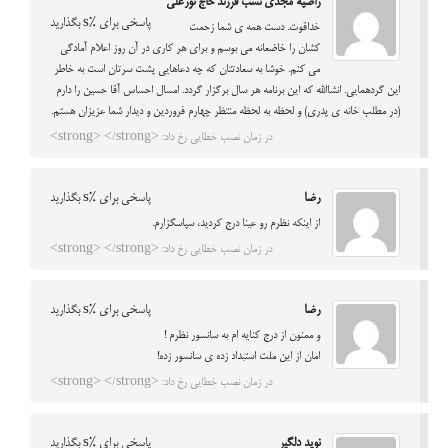
راضیه مجدی نسب فرزند حاج نورعلی
پاسخی برای %s بگذارید
خداقوت. دست همه ی شما زحمت
کشان را خاضعانه می بوسم و برای هر کاری در آن روز اعلام آمادگی
می کنم. خوشا به سعادتتان که چه دعاهایی پشت سرتان است به خاطر
این گردهمایی. انشاالله که این برنامه هر سال برگزار گردد. امسال احساس آقا حسین را دارم
(در مطلب خانه ی پدری) و لحظه به لحظه منتظر چهارم فروردین و دیدار شما عزیزان هستم.
در زمان نصب خطایی رخ داد: <strong> </strong>
رضا
پاسخی برای %s بگذارید
از اینکه نظرم رو عینا درج کردید، سپاسگزارم.
در زمان نصب خطایی رخ داد: <strong> </strong>
رضا
پاسخی برای %s بگذارید
و ممنون از درج کنایه ام به سانسور نظرم !
امان از این ملت استبداد زده ی سانسور زده!
در زمان نصب خطایی رخ داد: <strong> </strong>
نوید دلگیر
پاسخی برای %s بگذارید