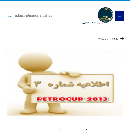
admin@majdifamily.ir
ایمیل
بازگشت به وبلاگ