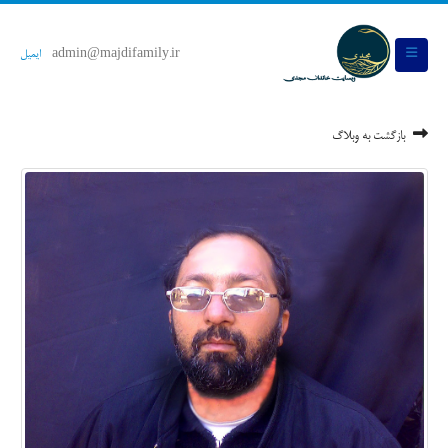
admin@majdifamily.ir
ایمیل
بازگشت به وبلاگ