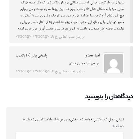
سالها از پدر یاد گرفت جوانی که بیست سالگی در دمای بالای شهر کوچک امیدیه بزرگ
مردی خود را به همگان نشان داد و همراه پدرم شد . این روزها که پدر نیست و من بیقرارم
هیچ کس توان آرام کردن مرا جز امید عزیزم ندارد پسر کوچک و شیرین امید با آمدنش به
جسم کم توان بابا روح تازه ای بخشید . امید عزیزم انشاالله در زندگی کنار همسر مهربان و
توانمندت فاطمه جان سعادت و عاقبت به خیری هر دو دنیا را بدست آوری عزیز ترینم امیدم
در زمان نصب خطایی رخ داد: <strong> </strong>
امید مجدی
پاسخی برای %s بگذارید
من هم امید مجدی هستم
در زمان نصب خطایی رخ داد: <strong> </strong>
دیدگاهتان را بنویسید
نشانی ایمیل شما منتشر نخواهد شد.
بخش‌های موردنیاز علامت‌گذاری شده‌اند
*
دیدگاه
*