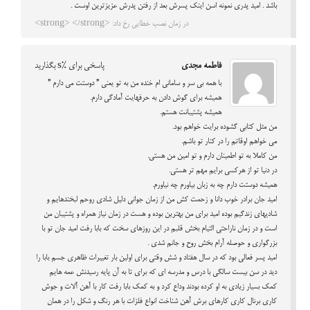
باشد . امید پدری نمونه اسن اینک پسرش بعد از رفتن پدرش عزیزترین اوست .
در زمان نصب خطایی رخ داد: <strong> </strong>
فاطمه مجدی
پاسخی برای %s بگذارید
با همه بی سر و سامانی ام خنده من به تو يعني ” دوستت مي دارم ”
هميشه براي گوش دادن به حرفهايت آمادگي دارم.
هميشه پشتيبانت هستم.
من مثل كتابي گشوده برايت خواهم بود.
مي خواهم اوقاتم را در كنار تو باشم.
من كاملا به تو اطمينان دارم و تو امين من هستي.
در دنيا تو از هركسي برايم مهم تر هستي.
هميشه دوستت دارم چه به زبان بياورم چه نياورم.
امید جان برادر خوب دانا و زحمت کش من از زمان جوانی دلیل شادی روحم لبخندهایم و
شادیهای زندگیم بوده امید برای من بهترین بوده و هست در زمان نیاز همراه و پشتیبان من
است و در زمان ناراحتی التیام بخش قلبم در این روزهای سخت که بابا رفت امید جان تو با
بزرگواری و حوصله آرام بخش روح و جانم شدی .
امید پسر فعالی بود که در سال هفتاد و شش وقتی برای اولین بار تغییرات ظاهری جسم بابا را
دید در سن بیست سالگی با درس و مدرسه ای که برای تا به آن پایه رسیدنش عمه هایم
کمک بسیار زیادی به او کرده بودند وداع کرد و به کمک بابا رفت کار با آهن آلات و جوش
کاری برنال کاری کارهای برش آهن شناخت انواع فلزات با هر رنگ و شکل را در همان