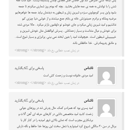
پس اینکه کسی اعتراض کند اول خاندان اصل مجدی چندان پسندیده نیست . امید لذت عمه
شدن را با تولدش به همه ی عمه هایش بخشید . بچه که بودم روز شماری میکردم تا جمعه
بشود واین پسر کوچولوی سبزه و شیرین زبان و شیطون به دیدنمان بیاید جمعه ها خواهرهایم
مرضیه وملکه و برادرم حمیدوزنش خانه ی بابام جمع میشدند و از خوشی دنیا چیزی کم
نداشتیم و امید شیرین زبانی میکرد و جای خودشو تو دلهامون بازتر میکرد . حالا مردی شده
برای خودش و عیال منداست و بسیار زحمتکش . پسرش ابوالفضل مثل خودش شیرین و
خیییییییلی شیطون است . هیچوقت امید را بدون لبخند نمی بینی. پرانرژی و بسیار شوخ است .
و عاشق پدرومادرش . خدا حافظش باشد
در زمان نصب خطایی رخ داد: <strong> </strong>
ناشناس
پاسخی برای %s بگذارید
امید مردی خانواده دوست و زحمت کش است
در زمان نصب خطایی رخ داد: <strong> </strong>
ناشناس
پاسخی برای %s بگذارید
امید پسری بود که همراه و کمک حال پدرش شد در روزهای جوانی
زخمت کشید امید متخصص دانایی در کارهای حرفه ای آهن آلات و
برشکاری مجرب است که دمای بالای شهر امیدیه را در کنار کار با
برنال در سن20 سالگی شروع کرد امیدوارم با شغل سخت این روزها خدا حافظ و نگه دارش