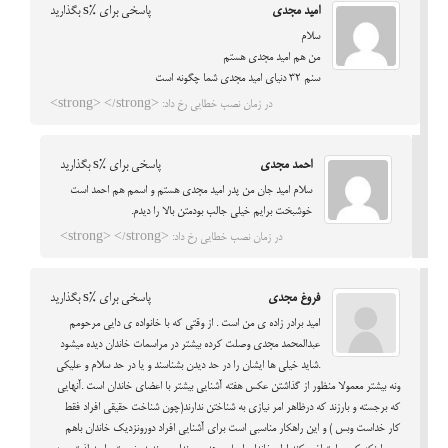
امید مجدی
پاسخی برای %s بگذارید
سلام
من هم امید مجدی هستم
سنم 32 دنیای امید مجدی شما چگونه است
در زمان نصب خطایی رخ داد: <strong> </strong>
احمد مجدی
پاسخی برای %s بگذارید
سلام امید جان من پدر امید مجدی هستم و اسمم هم احمد است
خوشبخت برایم خیلی جالب بودمتن بالا را دیدم.
در زمان نصب خطایی رخ داد: <strong> </strong>
فروغ مجدی
پاسخی برای %s بگذارید
امید برادر زاده ی من است . از وقتی که با خانواده ی دایی مرحومم
عبدالمحمد مجدی وصلت کرده بیشتر در مراسمات خاندان دیده میشود
.شاید خیلی ها ایشان را در حد دیدن بشناسند و یا در حد سلام و علیکی
ونه بیشتر معمولا منظور از گذاشتن عکس هفته آشنایی بیشتر با اعضای خاندان است .آنهایی
که برجسته و بارزند که درظاهر امر نیازی به شناختن ندارند(چون شناخت حقیقی افراد فقط
کار خداست وبس ) و این راهکار مناسبی است برای آشنایی افراد دورونزدیک خاندان باهم