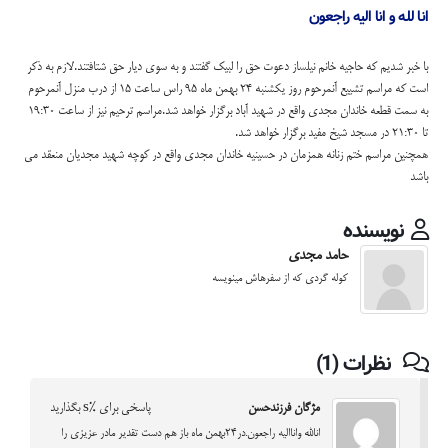
انا لله و انا الیه راجعون
با خبر شدیم که حاجیه خانم نیلساز دعوت حق را لبیک گفتند و به سوی دیار حق شتافتند.لازم به ذکر
است که مراسم تشییع آنمرحوم روز یکشنبه ۲۴ بهمن ماه ۹۵ راس ساعت ۱۵ از درب منزل آنمرحوم
به سمت قطعه خاندان مجدی واقع در شهید آباد برگزار خواهد شد.مراسم ترحیم نیز از ساعت ۱۹:۳۰
تا ۲۱:۳۰ در مسجد شیخ مفید برگزار خواهد شد.
همچنین مراسم ختم زنانه همزمان در حسینیه خاندان مجدی واقع در کوچه شهید مجدیان منعقد می
باشد
نویسنده
حامد مجدی
کوله گردی که از سفرهاش مینویسه
نظرات (1)
مژگان فرزندحسن
پاسخی برای %s بگذارید
انالله واناالیه راجعون.در24بهمن ماه باز هم دست تقدیر مادر عزیزی را