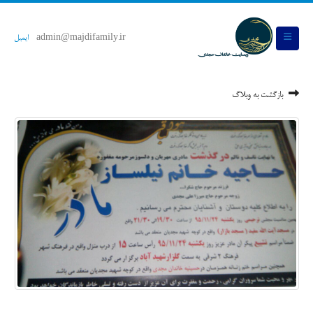
admin@majdifamily.ir
ایمیل
بازگشت به وبلاگ