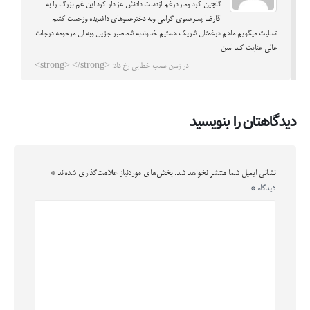
گلچین کرد ومارادرغم ازدست دادنش عزادار کرد.این غم بزرگ را به
اقارضا پسرعموی گرامی وبه دخترعموهای داغدیده وزحمت کشم
تسلیت میگویم ماهم درغمتان شریک هستیم خداوندبه شماصبر جزیل وبه ان مرحومه درجات
عالی عنایت کند امین
در زمان نصب خطایی رخ داد: <strong> </strong>
دیدگاهتان را بنویسید
نشانی ایمیل شما منتشر نخواهد شد.
بخش‌های موردنیاز علامت‌گذاری شده‌اند
*
دیدگاه
*