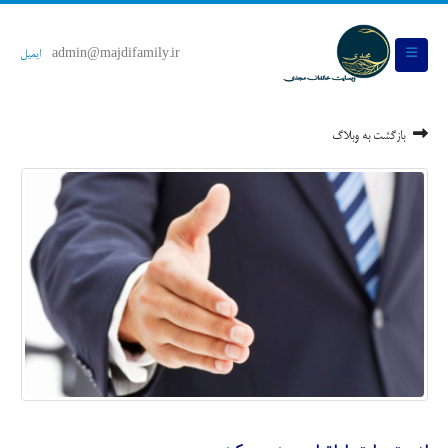
admin@majdifamily.ir
ایمیل
بازگشت به وبلاگ