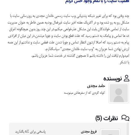
اهمیت سایت را با تمام وجود حس کردم
چند وقتی بود که برای تغییر شبکه پشتیبانی وب سایت رسمی خاندان مجدی به روزرسانی سایت با
مشکل رو به رو شده بود و در اکثریک هفته اخیر سایت غیرفعال بود.به همین خاطر به عنوان مدیریت
سایت از تمامی خوانندگان بابت این مشکل عذرخواهی میکنم.در این چند روز بدون هیچگونه اغراق
ده ها تماس و پیامک به دستم رسید که علت قطع بودن سایت و جویا میشدن.در این میان از افرادی
پیام به دستم رسید که اصلا ازشون انتظار تماس و جویا شدن علت قطعی سایت و نداشتم.از این همه
ارزش نهادن شما عزیزان به “وب سایت خاندان مجدی” سپاسگذارم.
امیدوارم لیاقت این را داشته باشم تا همچون گذشته در خدمت شما عزیزان باشم.
با تشکر
نویسنده
حامد مجدی
کوله گردی که از سفرهاش مینویسه
نظرات (5)
فروغ مجدی
پاسخی برای %s بگذارید