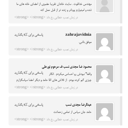
مهندس خداقوت . سایت خاندان تقریبا عضوی از اعضای خانه های ما
شده و امیدوارم پویاتر و زنده تر از قبل عمل کنه
در زمان نصب خطایی رخ داد: <strong> </strong>
zahrajavidnia
پاسخی برای %s بگذارید
موفق باشی.
در زمان نصب خطایی رخ داد: <strong> </strong>
محمود ضا مجدی نسب ف مرحوم نورعلی
پاسخی برای %s بگذارید
واقعا” نبودش رو احساس میکردم . انگار
چیزی گم کرده بودم . از تلاش های اقا حامد و دیگر اعضا سپاسگزارم
در زمان نصب خطایی رخ داد: <strong> </strong>
عبدالرضا مجدي نسب
پاسخی برای %s بگذارید
حامد جان سپاس از تمامي زحماتت
در زمان نصب خطایی رخ داد: <strong> </strong>