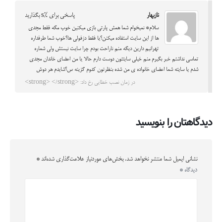
نازبهار
پاسخی برای %s بگذارید
سلام* نمیخوام شما همش پارتی بازی میکنین خوب مگه فقط مجدی
ها از این سایت استفاده میکنن؟یا فقط دزفولی ها؟خوب شما طرفداره
تهرانیم دارین دیگه منم ناراحت بودم چرا سایت نیستش ولی شماره
تماسی نداشتم خبر بگیرم منم خیلی سایتتون دوست دارم حالا یا من اعضای خاندان مجدی
شدم یا سایته شما اعضای خانواده ی من شده بنظرتون کدوم گزینه س؟شایدم هر دوش
در زمان نصب خطایی رخ داد: <strong> </strong>
دیدگاهتان را بنویسید
نشانی ایمیل شما منتشر نخواهد شد.
بخش‌های موردنیاز علامت‌گذاری شده‌اند
*
دیدگاه
*