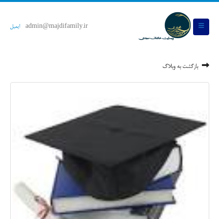
admin@majdifamily.ir
ایمیل
بازگشت به وبلاگ