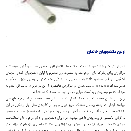
اولین دانشجویان خاندان
با عرض تبریک روز دانشجو به تک تک دانشجویان افتخار افرین خاندان مجدی و آرزوی موفقیت و
سرافرازی برای یکایک انان ،میخواستم به مناسبت روز دانشجو با اولین دانشجویان خاندان مجدی
گفتگویی در قالب مصاحبه داشته باشم که این امر به دلیل عدم دسترسی به این عزیزان ممکن و
میسر نشد اما بد ندیدم به مناسبت همین روز بیوگرافی مختصری از این دو عزیز در سایت قرار دهم به
امید ان که هر چه زودتر و به کمک دنیای مجازی این امر محقق گردد۰انشاالله
اولین پسر خاندان مجدی که پای به دانشگاه نهادند جناب دکتر محمد مجدی فرزند مرحوم حاج علی
میباشند۰ایشان در رشته پزشکی دانشگاه تبریز قبول و پس از گذراندن سال اول پزشکی در این
دانشگاه،قصد رفتن به آلمان میکنند۰در آلمان در همان رشته پزشکی ادامه تحصیل میدهند و موفق
به گرفتن تخصص در بیماریهای داخلی میشوند۰در دوران دانشجویی با دختر مرحوم حاج عبدالمحمد
مجدی که دختر عمویش نیز محسوب میشود پیوند زناشویی بسته که حاصل این ازدواج دو فرزند دختر
و پسر میباشد ۰این ازدواج با زدن مهر طلاق به پایان میرسد و ازدواج دوم ایشان در آلمان با یک خانم