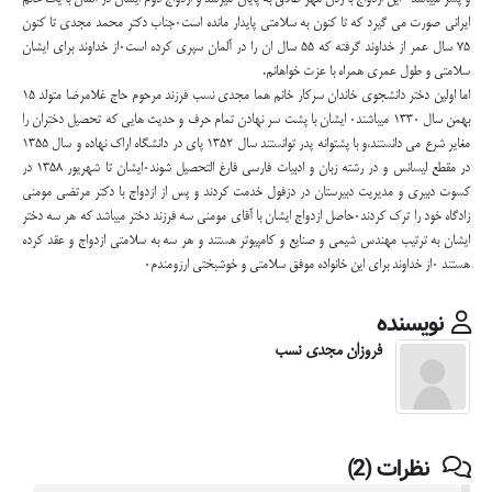
ایرانی صورت می گیرد که تا کنون به سلامتی پایدار مانده است۰جناب دکتر محمد مجدی تا کنون
۷۵ سال عمر از خداوند گرفته که ۵۵ سال ان را در آلمان سپری کرده است۰از خداوند برای ایشان
سلامتی و طول عمری همراه با عزت خواهانم.
اما اولین دختر دانشجوی خاندان سرکار خانم هما مجدی نسب فرزند مرحوم حاج غلامرضا متولد ۱۵
بهمن سال ۱۳۳۰ میباشند۰ ایشان با پشت سر نهادن تمام حرف و حدیث هایی که تحصیل دختران را
مغایر شرع می دانستند،و با پشتوانه پدر توانستند سال ۱۳۵۲ پای در دانشگاه اراک نهاده و سال ۱۳۵۵
در مقطع لیسانس و در رشته زبان و ادبیات فارسی فارغ التحصیل شوند۰ایشان تا شهریور ۱۳۵۸ در
کسوت دبیری و مدیریت دبیرستان در دزفول خدمت کردند و پس از ازدواج با دکتر مرتضی مومنی
زادگاه خود را ترک کردند۰حاصل ازدواج ایشان با آقای مومنی سه فرزند دختر میباشد که هر سه دختر
ایشان به ترتیب مهندس شیمی و صنایع و کامپیوتر هستند و هر سه به سلامتی ازدواج و عقد کرده
هستند ۰از خداوند برای این خانواده موفق سلامتی و خوشبختی ارزومندم۰
نویسنده
فروزان مجدی نسب
نظرات (2)