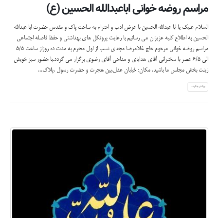
مراسم روضه خوانی اباعبدالله الحسین (ع)
السلام علیک یا ابا عبدالله الحسین با عرض ادب و احترام به ساحت پاک و مقدس حضرت ابا عبدالله
الحسین به اطلاع کلیه عزیزان می رسانیم با رعایت پروتکل های بهداشتی و حفظ فاصله اجتماعی
مراسم روضه خوانی مرحوم حاج غلامرضا مجدی نسب از اول محرم به مدت ده روزاز ساعت ۵/۵
الی ۶/۵ عصر با سخنرانی آقای هدایای و مداحی آقای رضوی برگزار می گردد.با حضور سبز خویش
زینت بخش مجلس ما باشید. مکان: خیابان عدل.بین هجرت و حضرت رسول .پلاک...
بیشتر بدانید...