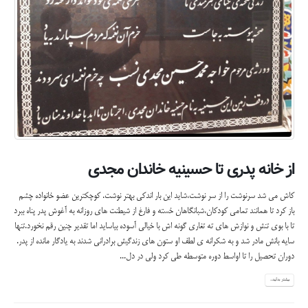
از خانه پدری تا حسینیه خاندان مجدی
کاش می شد سرنوشت را از سر نوشت،شاید این بار اندکی بهتر نوشت. کوچکترین عضو خانواده چشم
باز کرد تا همانند تمامی کودکان،شبانگاهان خسته و فارغ از شیطنت های روزانه به آغوش پدر پناه ببرد
تا با بوی تنش و نوازش های ته تغاری گونه اش با خیالی آسوده بیاساید اما تقدیر چنین رقم نخورد.تنها
سایه بانش مادر شد و به شکرانه ی لطف او ستون های زندگیش برادرانی شدند به یادگار مانده از پدر.
دوران تحصیل را تا اواسط دوره متوسطه طی کرد ولی در دل...
بیشتر بدانید...