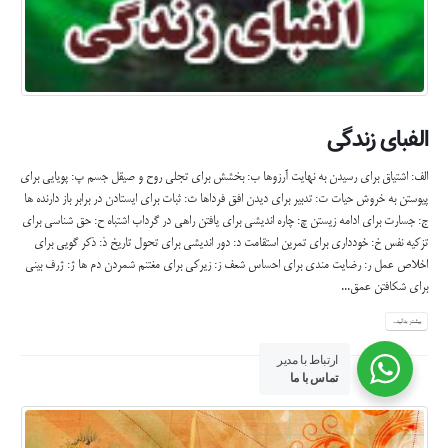
الفبای زندگی
الف: اشتیاق برای رسیدن به نهایت آرزوها ب: بخشش برای تجلی روح و صیقل جسم پ: پویایی برای
پیوستن به خروش حیات ت: تدبیر برای دیدن افق فرداها ث: ثبات برای ایستادن در برابر باز دارنده ها
ج: جسارت برای ادامه زیستن چ: چاره اندیشی برای یافتن راهی در گرداب اشتباه ح: حق شناسی برای
تزکیه نفس خ: خودداری برای تمرین استقامت د: دور اندیشی برای تحول تاریخ ‌ذ: ذکر گویی برای
اخلاص عمل ر: رضایت مندی برای احساس شعف ز: زیرکی برای مغتنم شمردن دم ها ژ: ژرف بینی
برای شکافتن عمق...
بیشتر بدانید...
ارتباط با مدیر
تماس با ما
تمامی حقوق این وبسایت متعلق به وبسایت رسمی خاندان مجدی می باشد