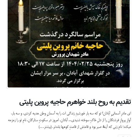
تقدیم به روح بلند خواهرم حاجیه پروین پلیتی
ای مادرِ آسمانیِ آبادان! تو که سه بار خورشیدِ زندگی ات را به آسمانِ وطن هدیه کردی، و سه بار،
آوازِ پروازِ فرشتگان را از دلِ خاکِ سوخته شنیدی... آبادان، امروز در سکوتِ ستارگان، نامِ تو را زمزمه
میکند؛ نامِ زنی که آینهٔ صبر بود و قامتش از قامتِ کوهها بلندتر.
(بیشتر…)