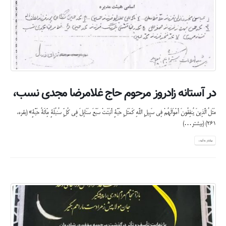
در آستانه زادروز مرحوم حاج غلامرضا مجدی نسب،
مَثَلُ الَّذِینَ یُنفِقُونَ أَمْوَالَهُمْ فِی سَبِیلِ اللَّهِ کَمَثَلِ حَبَّةٍ أَنبَتَتْ سَبْعَ سَنَابِلَ فِی کُلِّ سُنبُلَةٍ مِّائَةُ حَبَّةٍ» (بقره،
۲۶۱)
(بیشتر…)
بیشتر بدانید...