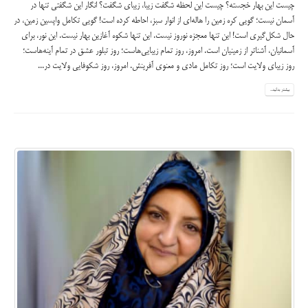
چیست این بهار خجسته؟ چیست این لحظه شگفت زیبا، زیبای شگفت؟ انگار این شگفتی تنها در
آسمان نیست؛ گویی کره زمین را هاله‌ای از انوار سبز، احاطه کرده است! گویی تکامل واپسین زمین، در
حال شکل‌‏گیری است! این تنها معجزه نوروز نیست. این تنها شکوه آغازین بهار نیست. این نور، برای
آسمانیان، آشناتر از زمینیان است. امروز، روز تمام زیبایی‌‏هاست؛ روز تبلور عشق در تمام آینه‌‏هاست؛
روز زیبای ولایت است؛ روز تکامل مادی و معنوی آفرینش. امروز، روز شکوفایی ولایت در...
بیشتر بدانید...