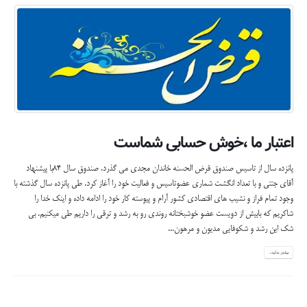
اعتبار ما ،خوش حسابی شماست
پانزده سال از تاسیس صندوق قرض الحسنه خاندان مجدی می گذرد. صندوق سال ۸۴با پیشنهاد
آقای جنتی و با تعداد انگشت شماری عضوتاسیس و فعالیت خود را آغاز کرد. طی پانزده سال گذشته با
وجود تمام فراز و نشیب های اقتصادی کشور آرام و پیوسته کار خود را ادامه داده و اینک خدا را
شاکریم که بابیش از دویست عضو خوشبختانه روندی رو به رشد و ترقی را داریم طی میکنیم. بی
شک این رشد و شکوفایی مدیون و مرهون...
بیشتر بدانید...