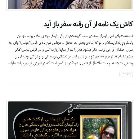
کاش یک نامه از آن رفته سفر باز آید
فرستنده:دنیای فانی.فروزان مجدی نسب گیرنده:جهان باقی.فروغ مجدی سلام بر تو مهربان
بانو.فروغِ زندگی.سلام بر تو که شادی بخش هر محفل و مجلس مان بودی.خوبی؟خوشی؟ وای چه
سوال احمقانه ای می پرسم.مگر میشود مادر را بعد از سالها زیارت کنی و سرخوش نباشی؟مگر
میشود تمام قد در برابر بَبَه خم شَوی و از سر ادب بر دستانش بوسه زنی و او نیز گل بوسه ای بر
پیشانی ات بنشاند و دلت مالامال از شادی نشود؟دور از ذهن است که در آغوش گرم برادرانت ماوا...
بیشتر بدانید...