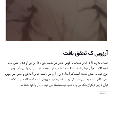
آرزویی ک تحقق یافت
صدای تلاوت قاری قرآن مسجد در گوش جانش می نشیند.آهی از دل بر می آورد.دیر زمانی است
که به تلاوت قرآن مردان باسواد و انگشت شمار شهرش غبطه میخورد.درد بیسوادی و اُمی بودن
چون خوره به جانش نشسته است.اکثر احکام دین را از بر می داند.به خوش اخلاقی و حسن خلق شهره
عام و خاص است.لبخندی همیشگی زینت بخش صورت مهربانش است که هنگام شنیدن تلاوت
قرآن از زبان دیگران رنگ می بازد.حسود نیست.غبطه می خورد.در دل با خود جمله...
بیشتر بدانید...