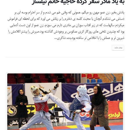
به یاد مادر سفر کرده حاجیه خانم نیلساز
یادش بخیر. زن عمو مهین رو میگم. همونی که وقتی خم می شدم و از سر احترام بوسه ای بر
دستش می نشاندم آنچنان با محبت کلمه ی دخترم را بر زبانش می اورد که برای لحظه ای فراموش
میکردم سالهاست که در زیر افتاب سوزان بی مادری دارم می سوزم. زن عمو از اون دست آدمایی
بود که چشیدن تلخی های روزگار اثری معکوس بر وجودش گذاشته بود.صبرش را بیشتر؛کلامش را
شیرین تر و عملش را با اخلاص تر ساخته بود.بنده شاکری...
بیشتر بدانید...