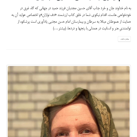
به نام خداوند جان و خرد جناب آقای حسین مجدیان فرزند حمید در جهانی که گاه غرق در
خودخواهی هاست، اقدام نیکوی شما در خلق کتاب ارزشمند «دف نوازان»و اختصاص عواید آن به
حمایت از هموطنان مبتلا به سرطان و بیمارستان امام حسن مجتبی یادآوری است پرشکوه از
توانمندیِ هنر و انسانیت در همدلی با رنجها و دردها.
(بیشتر…)
بیشتر بدانید...