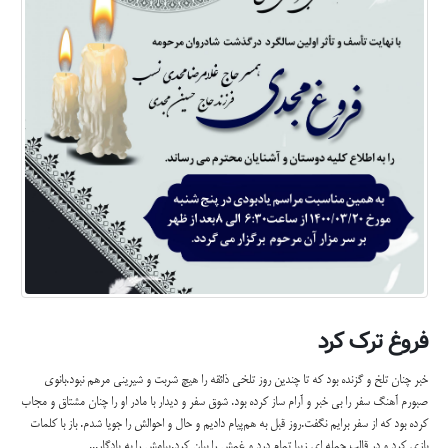
فروغ ترک کرد
خبر چنان تلخ و گزنده بود که تا چندین روز تلخی ذائقه را هیچ شربت و شیرینی مرهم نبود.بانوی
صبورم آهنگ سفر را بی خبر و آرام ساز کرده بود. شوق سفر و دیدار با مادر او را چنان مشتاق و مجاب
کرده بود که از سفر برایم نگفت.روز قبل به هم‌پیام دادیم و حال و احوالش را جویا شدم. باز با کلمات
بازی کرد و در قالب جمله ای زیبا تمام درد و غمش را بیان کرد.پیامش را به یادگار...