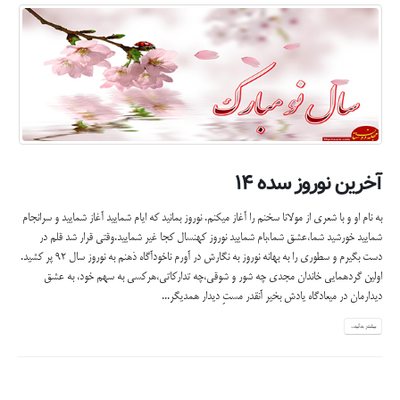
آخرین نوروز سده ۱۴
به نام ‌او و با شعری از مولانا سخنم را آغاز میکنم. نوروز بمانید که ایام شمایید آغاز شمایید و سرانجام
شمایید خورشید شما،عشق شما،بام‌ شمایید نوروز کهنسال کجا غیر شمایید.وقتی قرار شد قلم در
دست بگیرم و سطوری را به بهانه نوروز به نگارش در آورم ناخودآگاه ذهنم به نوروز سال ۹۲ پر کشید.
اولین گردهمایی خاندان مجدی چه شور و شوقی،چه تدارکاتی،هرکسی به سهم خود، به عشق
دیدارمان در میعادگاه یادش بخیر آنقدر مستِ دیدار همدیگر...
بیشتر بدانید...