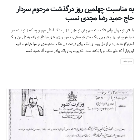
به مناسبت چهلمین روز درگذشت مرحوم سردار
حاج حمید رضا مجدی نسب
با رفتن تو جهان برایم تنگ استجسم و تن تو عزیز به زیر سنگ استآن مهر و وفا که از تو دیدم هر
دمبا عروج تو روز و شبم بی رنگ استنیکو صفتی به مهر ورزی شهرهبا داغ تو والله به دل من چنگ
استهرگز نشود یاد تو از دل بیرونای آنکه برای دیدنت دل تنگ استخواندی تو مرا خواهر و قلبم
لرزیدباز آ که دلم تنگ تو را لبخند است. تقدیم به روح پاک برادر صبورم آقا حمید که...
بیشتر بدانید...