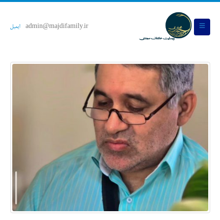
admin@majdifamily.ir
ایمیل