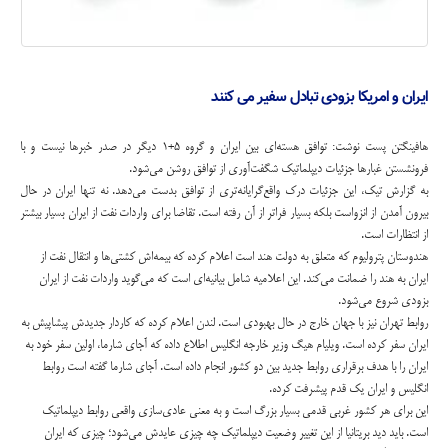
ایران و امریکا بزودی تبادل سفیر می کنند
هافینگتن پست نوشت: توافق هسته‌ای بین ایران و گروه ۵+۱ دیگر در صدر خبرها نیست و با
فرونشستن غبارها جزئیات دیپلماتیک شگفت‌آوری از توافق روشن می‌شود.
به گزارش تیک، این جزئیات درک واقع‌گرایانه‌تری از توافق بدست می‌دهد. نه تنها ایران در حال
بیرون آمدن از انزواست بلکه بسیار فراتر از آن رفته است. تقاضا برای واردات نفت از ایران بسیار بیشتر
از انتظارات است.
هندوستان پترولیوم که متعلق به دولت هند است اعلام کرده که بیمه‌اش کشتی‌ها و انتقال نفت از
ایران به هند را ضمانت می‌کند. این اعلامیه شامل بیانیه‌ای است که می‌گوید واردات نفت از ایران
بزودی شروع می‌شود.
روابط تهران نیز با جهان خارج در حال بهبودی است. لندن اعلام کرده که کاردار جدیدش پیشاپیش به
ایران سفر کرده است. ویلیام هیگ وزیر خارجه انگلیس اطلاع داده که آجای شارما، اولین سفر خود به
ایران را با هدف برقراری روابط جدید بین دو کشور انجام داده است. آجای شارما گفته است روابط
انگلیس و ایران یک قدم پیشرفت کرده.
این برای هر کشور غربی قدمی بسیار بزرگ است و به معنی عادی‌سازی واقعی روابط دیپلماتیک
است. باید دید بریتانیا از این تغییر وضعیت دیپلماتیک چه چیزی عایدش می‌شود؛ چیزی که ایران