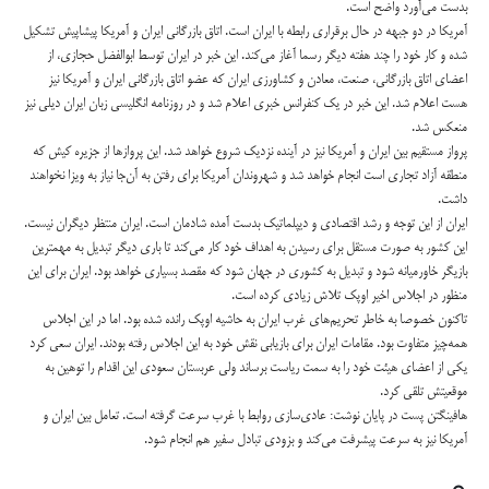
بدست می‌آورد واضح است.
آمریکا در دو جبهه در حال برقراری رابطه با ایران است. اتاق بازرگانی ایران و آمریکا پیشاپیش تشکیل
شده و کار خود را چند هفته دیگر رسما آغاز می‌کند. این خبر در ایران توسط ابوالفضل حجازی، از
اعضای اتاق بازرگانی، صنعت، معادن و کشاورزی ایران که عضو اتاق بازرگانی ایران و آمریکا نیز
هست اعلام شد. این خبر در یک کنفرانس خبری اعلام شد و در روزنامه انگلیسی زبان ایران دیلی نیز
منعکس شد.
پرواز مستقیم بین ایران و آمریکا نیز در آینده نزدیک شروع خواهد شد. این پروازها از جزیره کیش که
منطقه آزاد تجاری است انجام خواهد شد و شهروندان آمریکا برای رفتن به آن‌جا نیاز به ویزا نخواهند
داشت.
ایران از این توجه و رشد اقتصادی و دیپلماتیک بدست آمده شادمان است. ایران منتظر دیگران نیست.
این کشور به صورت مستقل برای رسیدن به اهداف خود کار می‌کند تا باری دیگر تبدیل به مهمترین
بازیگر خاورمیانه شود و تبدیل به کشوری در جهان شود که مقصد بسیاری خواهد بود. ایران برای این
منظور در اجلاس اخیر اوپک تلاش‌ زیادی کرده است.
تاکنون خصوصا به خاطر تحریم‌های غرب ایران به حاشیه اوپک رانده شده بود. اما در این اجلاس
همه‌چیز متفاوت بود. مقامات ایران برای بازیابی نقش خود به این اجلاس رفته بودند. ایران سعی کرد
یکی از اعضای هیئت خود را به سمت ریاست برساند ولی عربستان سعودی این اقدام را توهین به
موقعیتش تلقی کرد.
هافینگتن پست در پایان نوشت: عادی‌سازی روابط با غرب سرعت گرفته است. تعامل بین ایران و
آمریکا نیز به سرعت پیشرفت می‌کند و بزودی تبادل سفیر هم انجام شود.