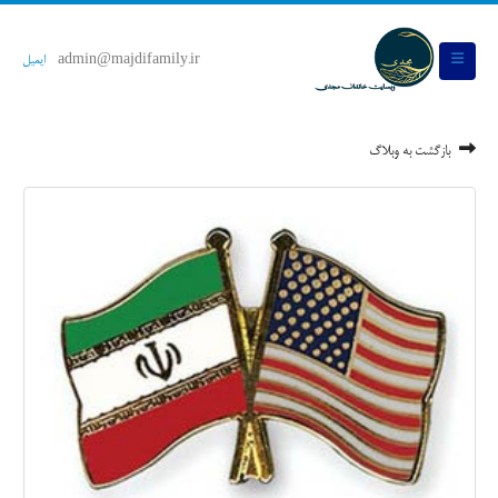
admin@majdifamily.ir
ایمیل
بازگشت به وبلاگ