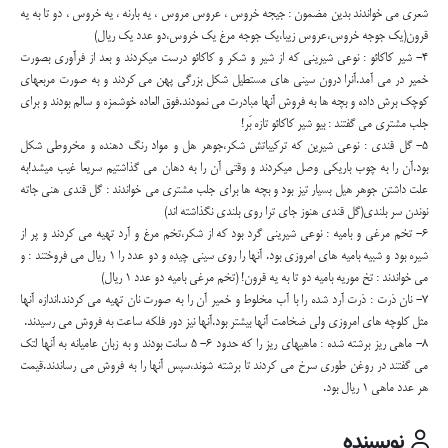
شعری می خواندند بدین مضمون : جیجه خروس ، عروس مروس ، یه بارنه ، یه خروس ، دو تا به یه
قرون(یک جوجه خروس،عروس زیبا،یک جوجه مرغ یک خروس،دو عدد یک ریال)
4- شیر کاکائو : نوعی شیرینی که از شیر و شکر و کاکائو درست میکردند و بعد از فرآوری بصورت
خمیر در می آمد.آنرا درون سینی های مستطیل شکل بزرگی پهن می کردند و به صورت مربعهای
کوچک برش داده و بچه ها به فروش آنها مبادرت می نمودند.فوق العاده خوشمزه و سالم بودند و برای
جلب مشتری می گفتند : بیو شیر کاکائو تازه بَر!
5- گل قندی : نوعی شیرین که ترکیباتش شکر،جوهر هل و مواد رنگ دهنده و مخروطی شکل
بود.آن را به چوب باریکی وصل میکردند و وقتی آن را به دهان می گذاشتیم سریعا غیب میشد!به
علت داشتن جوهر هیل بسیار تیز بود و بچه ها برای جلب مشتری می خواندند : گل قندی هنی جاته
نوندن سر بلندی(گل قندی هنوز جای ترا روی بلندی نگذاشته اند)
6- تخم مرغی و بامیه : نوعی شیرینی گرد بود که از شکر،تخم مرغ و آرد تهیه می کردند و پر از
شیره بود و شبیه بامیه های امروزی بود. آنها را روی سینی چیده و دو عدد را 1 ریال می فروختند : و
می خواندند : تخ موریه بامیه دو تا به یه قرون! (تخم مرغی بامیه دو عدد 1 ریال)
7- نان ذرت : ذرت آرد شده را با آب مخلوط و خمیر آن را به صورت نان تهیه می کردند.اندازه آنها
مثل کلوچه های امروزی ولی ضخامت آنها بیشتر بود.آنها نیز دور فلکه ساعت به فروش می رسیدند.
8- ماهی ریز برشته شده : ماهیهای ریز را که حدود 6- 5 سانت بودند و به زبان عامیانه به آنها لتک
می گفتند در روغن طوری سرخ می کردند تا برشته شوند،سپس آنها را به فروش می رساندند.قیمت
هر عدد ماهی 1 ریال بود.
نویسنده