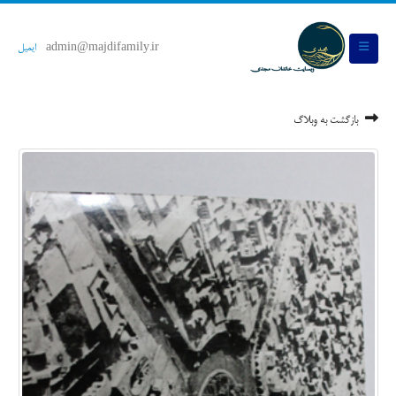
admin@majdifamily.ir
ایمیل
بازگشت به وبلاگ