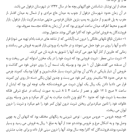
ها را پر کرده اند.
هدف از این نوشتار، شناساندن خوراکیهای بچه ها در سال 1342 در شهرستان دزفول می باشد.
در آن زمان حدود شهرستان دزفول از جنوب به میدان حاج مرادی و از شمال به میدان افشار ،از
مغرب به پل قدیم و از مشرق به پمپ بنزین خیابان فردوسی منتهی میشد.مرکزیت بازار دزفول، بازار
قدیم و محیط اطراف میدان ساعت امروزی بود که در آن زمان به فلکه مجسمه معروف بود.
فروشندگان به فروش اجناس خود که اکثرا خوراکی بودند مشغول بودند.
1- دختران نابالغ نانهای خانگی را درون تب (آبکشی که از شاخه های درخت بادام تهیه می شود) قرار
داده و آنها را روی سر خود حمل می نمودند و در حاشیه راه ورودی بازار قدیم به فروش می رساندند و
زمانی که عابرین از کنار آنها عبور می کردند آنها را تشویق به خرید نان می کردند.
2- شربت سنتی معطر : شربت فروشی بود که شربت خود را در یک مخزن استوانه ای می ریخت و به
آن مسقنه می گفتند.طول آن 1 متر بود و بوسیله یک تسمه آن را روی دوش خود می گذاشت و
خروجی آن شیار باریکی در بالای آن بود.این شربت بسیار خنک،شیرین و گوارا بود.یک کمربند چرمی
به عرض حدود 25 سانتیمتر روی کمر خود می بست و چندین لیوان رنگی دسته دار روی این کمربند
قرار می داد.با دادن یک ریال یک لیوان شربت می فروخت.نکته جالب توجه این بود که ایشان از
ساعت 7 صبح تا 12 ظهر و عصر از ساعت 4 تا 8 شب به صورت ایستاده در ضلع شرقی فلکه
مجسمه با شربت خود که حدود 30 کیلو وزن داشت مبادرت به این کار میکرد و بدین وسیله روزی
خانواده خود را تامین میکرد.برای ریختن شربت درون لیوان کمر خود را خم میکرد و شربت را درون
لیوان می ریخت.
3- جیجه خروس – عروس مروس : نوعی شیرینی به رنگهای مختلف بود که انتهای آن به چوبی
وصل بود و به اشکال مرغ و خروس بودند.دو عدد از آنها به مبلغ 1 ریال به فروش می رسید و بسیار
خوشمره بودند.فروشندگان که اکثرا بچه سال بودند آنها را درون سینی قرار داده و برای جذب مشتری