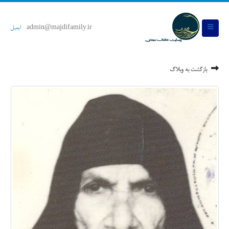
admin@majdifamily.ir
ایمیل
بازگشت به وبلاگ