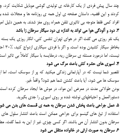
چند سال پیش فردی از یک کارخانه ی تولیدی گوشی موبایل شکایت کرد، چون 
کردند و این قضیه، داستان صفحه ی اول همه ی روزنامه ها و مجلات شده بود. 
افراد کمی فقط متوجه بی تاثیری تلفن همراه روی مغز شدند. به همین دلیل امروزه %30 مردم تصور می کنند که گوشی موبایلشان می تواند باعث مرگ
3. دود و آلودگی هوا می تواند به اندازه ی دود سیگار سرطان زا باشد
بخاطر
نیست، اما درمورد مسئله ی سرطان ریه، درمقایسه با سیگار کاملاً بی تاثیر است
4. اسپری های حشره کش باعث مرگ می شود
تقصیر شما نیست که در آپارتمانی زندگی میکنید که پر از سوسک است، اما ای
سوسک ها می شود، آیا باعث کشتن شما هم شود؟ واقعاً خیر.
بودن طولانی مدت در معرض این مواد، در موش ها ایجاد سرطان کرده است ام
دستورالعمل و احتیاطهای نوشته شده بر روی اسپری را جدی بگیرید.
5. عمل جراحی باعث پخش شدن سرطان به همه ی قسمت های بدن می شود
استفاده از تیغ های گینسو برای جراحی ممکن است باعث انتشار سلول های سرط
سرطان بدون انتشار آن می باشند. اگر کسی چیزی غیر از این به شما گفت، مط
6. سرطان به صورت ارثی در خانواده منتقل می شود