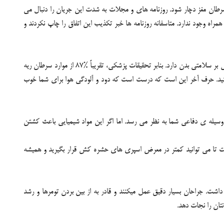
طان مغز دچار شود. روزنامه های و مجلات به شدت این جریان را دنبال می
ه وجود ندارد. متاسفانه روزنامه ها خبر تکذیب این اتفاق را چاپ نکردند و
یک نفر روزی می گفت اگر در هوای تهران تنفس کنی، انگار روزی یک بسته سیگار کشیده ای. واقعیت این است که در مقایسه با سیگار، دود و آلودگی هوا تاثیر کمی بر سلامتی بدن دارد. بنابر تحقیقات پزشکی، تقریباً %87 از موارد سرطان ریه
است که با فردی غیرسیگاری ازدواج کنید. حرف آخر این است که درست است که دود و آلودگی هوا برای شما خوب
 وسیله ی دفاعی شما به نظر می رسد. اما اگر این مواد شیمیایی باعث کشتن
ست تا می توانید کمتر در معرض اسپری های حشره کش قرار بگیرید و همیشه
اشت. جراحان بسیار دقیق عمل میکنند و قادر به از بین بردن تومرها و رشد
تان را نجات دهد.