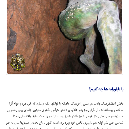
با ناباورانه ها چه کنیم؟
بخش اعظمفرهنگ وادب هر ملتی را فرهنگ عامیانه یا فولکور یک میسازد که خود مردم عوام آنرا
ساخته و پرداخته اند . از طرفی نوع بشر علاوه بر داشتن حواس ظاهری وتجربی (قوای بینایی،شنوایی
و…)به حواس باطنی مثل قوه ی تمیز ،گفتار ،تخیل و… نیز مجهز است .طبق یافته های باستان
شناسی حتی بشر اولیه هم ازنیروی تخیل خود بهره برده است اکنون زمان بحث را میلیونها سال به جلو