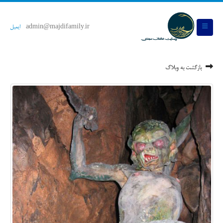
admin@majdifamily.ir
ایمیل
بازگشت به وبلاگ