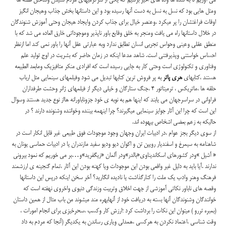
می آوریم تا به سده ها وده های اخیر برسیم که یکی از سرگرمیهای مردم شنیدن وساختن قصه ها
ومتل هایی بود که نسل به نسل به دست آنها رسیده بود و این داستانها بخش جذاب وهیجان انگیز
اوقات فراغتشان را پر میکرد .وعنصر خیال برای جذاب کردن وایجاد هیجان وحتی آموزش شنوندگان
در خلال داستانها راه می یافت ومنجر به خلق وقایع باور ناپذیر وموجوداتی خارق العاده می شد که با
منطق عقلی وعینی وحواس تجربی انسان تطابق ندارد وبه عبارتی عقل آنها را باور نمی کند اما ازنظر
احساس خواستنی وپذیرفتنی است. شاهد مدعا اینکه در زمان حاضر که بشریت در اوج تولید علم
وفناوری و تکنولوژی است وحتی کار به جایی رسیده است که افرادی منکر متافیزیک ومابعد الطبیعه
هستند ،کتابهای
هری پاتر
به پر فروش ترین کتابها تبدیل می شود وفیلمهای سینمایی مثل ارباب
حلقه ها ،ماتریکس ، ترمیتاتور 4 ،جنگ ستارگان و خیلی دیگر از فیلمهای ژانر وحشت طرفداران
فراوانی در سراسرجهان می یابند که اینها هم به نوبه ی خود جزوناباورانه هااز نوع جدید هستند وسوال
این است که چرا این آثار جوایز سینمایی میگیرند؟ چرا اینهمه بیننده وخواننده وشنونده دارند ؟ در
حالیکه به زعم بعضی اشخاص بیهوده اند.
از سوی دیگر بجز عوام ،در ادبیات ایران وجهان وجود موجودات فوق طبیعی غیر قابل انکار است در
شاهنامه به سیمرغ و اسفندیار رویین تن و اکوان دیو ودیو سفید مازندران یا در ادبیات حماسی یونان به
« آشیل »ودر کشورهای اسکاندیناوی«بالدر»ودر آلمان «زیگفرید»و…بر می خوریم که نمود بیرونی
ندارند .آیا باید به دلیل غیر واقعی بودن این موجودات ویا کهنه بودن این آثار ،تمام گنجینه ی ارزشمند
فرهنگ وهنر وادب یک ملت را کنارگذاشت یا نادیده انگارید؟ آخر سخن اینکه درپس این داستانها
وقصه های ناباور نکاتی آموزشی از جهت اخلاق وتربیت وزندگی دنیوی واخروی نهفته است که
خوانندگان وشنوندگان آنها بسته به دریافت خود از آنهابهره مند میشوند من باب مثال از همین داستان
(بمبره تررو ) میتوان این نکات را برداشت کرد ؛ارزش کار وکسب ،سحرخیزی برای انجام امورات ،
وقت شناسی ،اعتماد نکردن به هرکسی ،همدلی ویاری رساندن به یکدیگر (آنجا که مردم به داد