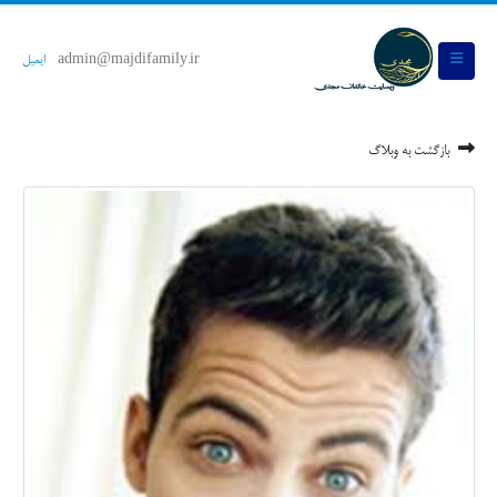
admin@majdifamily.ir
ایمیل
بازگشت به وبلاگ