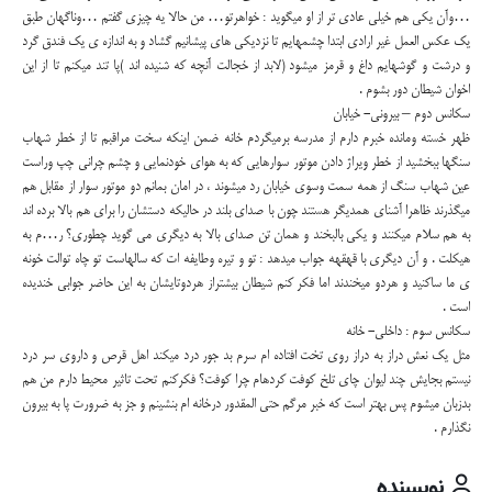
…وآن یکی هم خیلی عادی تر از او میگوید : خواهرتو… من حالا یه چیزی گفتم …وناگهان طبق
یک عکس العمل غیر ارادی ابتدا چشمهایم تا نزدیکی های پیشانیم گشاد و به اندازه ی یک فندق گرد
و درشت و گوشهایم داغ و قرمز میشود (لابد از خجالت آنچه که شنیده اند )پا تند میکنم تا از این
اخوان شیطان دور بشوم .
سکانس دوم – بیرونی- خیابان
ظهر خسته ومانده خبرم دارم از مدرسه برمیگردم خانه ضمن اینکه سخت مراقبم تا از خطر شهاب
سنگها ببخشید از خطر ویراژ دادن موتور سوارهایی که به هوای خودنمایی و چشم چرانی چپ وراست
عین شهاب سنگ از همه سمت وسوی خیابان رد میشوند ، در امان بمانم دو موتور سوار از مقابل هم
میگذرند ظاهرا آشنای همدیگر هستند چون با صدای بلند در حالیکه دستشان را برای هم بالا برده اند
به هم سلام میکنند و یکی بالبخند و همان تن صدای بالا به دیگری می گوید چطوری؟ ر…م به
هیکلت . و آن دیگری با قهقهه جواب میدهد : تو و تیره وطایفه ات که سالهاست تو چاه توالت خونه
ی ما ساکنید و هردو میخندند اما فکر کنم شیطان بیشتراز هردوتایشان به این حاضر جوابی خندیده
است .
سکانس سوم : داخلی- خانه
مثل یک نعش دراز به دراز روی تخت افتاده ام سرم بد جور درد میکند اهل قرص و داروی سر درد
نیستم بجایش چند لیوان چای تلخ کوفت کردهام چرا کوفت؟ فکرکنم تحت تاثیر محیط دارم من هم
بدزبان میشوم پس بهتر است که خبر مرگم حتی المقدور درخانه ام بنشینم و جز به ضرورت پا به بیرون
نگذارم .
نویسنده