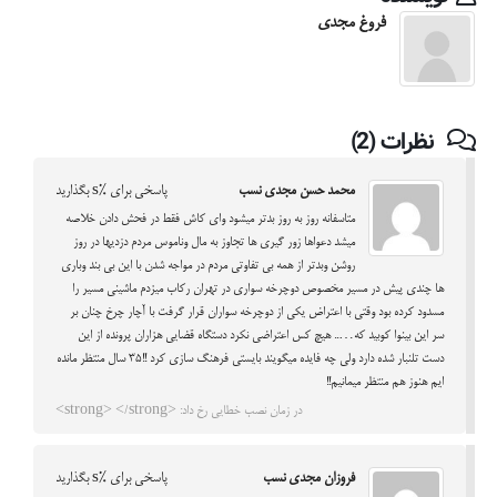
فروغ مجدی
نظرات (2)
محمد حسن مجدی نسب
پاسخی برای %s بگذارید
متاسفانه روز به روز بدتر میشود وای کاش فقط در فحش دادن خلاصه
میشد دعواها زور گیری ها تجاوز به مال وناموس مردم دزدیها در روز
روشن وبدتر از همه بی تفاوتی مردم در مواجه شدن با این بی بند وباری
ها چندی پیش در مسیر مخصوص دوچرخه سواری در تهران رکاب میزدم ماشینی مسیر را
مسدود کرده بود وقتی با اعتراض یکی از دوچرخه سواران قرار گرفت با آچار چرخ چنان بر
سر این بینوا کوبید که….. هیچ کس اعتراضی نکرد دستگاه قضایی هزاران پرونده از این
دست تلنبار شده دارد ولی چه فایده میگویند بایستی فرهنگ سازی کرد !!35 سال منتظر مانده
ایم هنوز هم منتظر میمانیم!!
در زمان نصب خطایی رخ داد: <strong> </strong>
فروزان مجدی نسب
پاسخی برای %s بگذارید