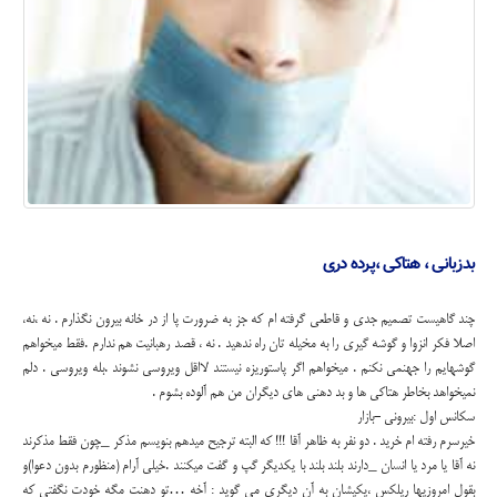
بدزبانی ، هتاکی ،پرده دری
چند گاهیست تصمیم جدی و قاطعی گرفته ام که جز به ضرورت پا از در خانه بیرون نگذارم . نه ،نه،
اصلا فکر انزوا و گوشه گیری را به مخیله تان راه ندهید . نه ، قصد رهبانیت هم ندارم .فقط میخواهم
گوشهایم را جهنمی نکنم . میخواهم اگر پاستوریزه نیستند لااقل ویروسی نشوند .بله ویروسی . دلم
نمیخواهد بخاطر هتاکی ها و بد دهنی های دیگران من هم آلوده بشوم .
سکانس اول :بیرونی -بازار
خیرسرم رفته ام خرید . دو نفر به ظاهر آقا !!! که البته ترجیح میدهم بنویسم مذکر _چون فقط مذکرند
نه آقا یا مرد یا انسان _دارند بلند بلند با یکدیگر گپ و گفت میکنند .خیلی آرام (منظورم بدون دعوا)و
بقول امروزیها ریلکس ،یکیشان به آن دیگری می گوید : آخه …تو دهنت مگه خودت نگفتی که