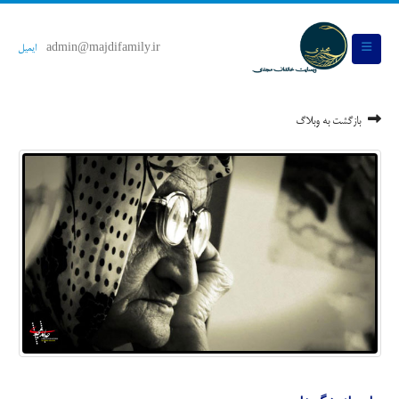
admin@majdifamily.ir
ایمیل
بازگشت به وبلاگ