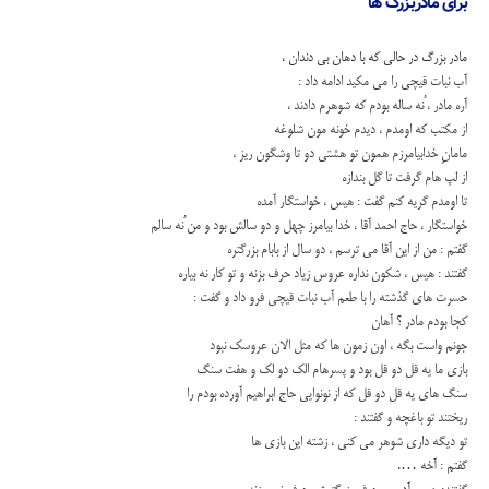
برای مادربزرگ ها
مادر بزرگ در حالی که با دهان بی دندان ،
آب نبات قیچی را می مکید ادامه داد :
آره مادر ، ُنه ساله بودم که شوهرم دادند ،
از مکتب که اومدم ، دیدم خونه مون شلوغه
مامانِ خدابیامرزم همون تو هشتی دو تا وشگون ریز ،
از لپ هام گرفت تا گل بندازه
تا اومدم گریه کنم گفت : هیس ، خواستگار آمده
خواستگار ، حاج احمد آقا ، خدا بیامرز چهل و دو سالش بود و من ُنه سالم
گفتم : من از این آقا می ترسم ، دو سال از بابام بزرگتره
گفتند : هیس ، شکون نداره عروس زیاد حرف بزنه و تو کار نه بیاره
حسرت های گذشته را با طعم آب نبات قیچی فرو داد و گفت :
کجا بودم مادر ؟ آهان
جونم واست بگه ، اون زمون ها که مثل الان عروسک نبود
بازی ما یه قل دو قل بود و پسرهام الک دو لک و هفت سنگ
سنگ های یه قل دو قل که از نونوایی حاج ابراهیم آورده بودم را
ریختند تو باغچه و گفتند :
تو دیگه داری شوهر می کنی ، زشته این بازی ها
گفتم : آخه ….