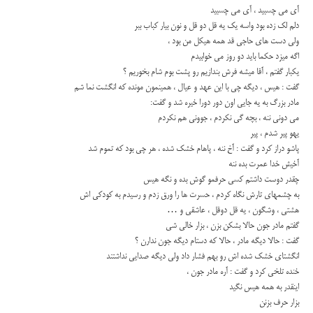
آی می چسبید ، آی می چسبید
دلم لک زده بود واسه یک یه قل دو قل و نون بیار کباب ببر
ولی دست های حاجی قد همه هیکل من بود ،
اگه میزد حکما باید دو روز می خوابیدم
یکبار گفتم ، آقا میشه فرش بندازیم رو پشت بوم شام بخوریم ؟
گفت : هیس ، دیگه چی با این عهد و عیال ، همینمون مونده که انگشت نما شم
مادر بزرگ به یه جایی اون دور دورا خیره شد و گفت:
می دونی ننه ، بچه گی نکردم ، جوونی هم نکردم
یهو پیر شدم ، پیر
پاشو دراز کرد و گفت : آخ ننه ، پاهام خشک شده ، هر چی بود که تموم شد
آخیش خدا عمرت بده ننه
چقدر دوست داشتم کسی حرفمو گوش بده و نگه هیس
به چشمهای تارش نگاه کردم ، حسرت ها را ورق زدم و رسیدم به کودکی اش
هشتی ، وشگون ، یه قل دوقل ، عاشقی و …
گفتم مادر جون حالا بشکن بزن ، بزار خالی شی
گفت : حالا دیگه مادر ، حالا که دستام دیگه جون ندارن ؟
انگشتای خشک شده اش رو بهم فشار داد ولی دیگه صدایی نداشتند
خنده تلخی کرد و گفت : آره مادر جون ،
اینقدر به همه هیس نگید
بزار حرف بزنن