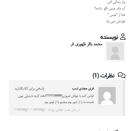
بزار زندگی کنن
آره مادر هیس نگو ، باشه؟
خدا از “هیس “
خوشش نمی یاد
نویسنده
محمد باقر ظهوری فر
نظرات (1)
فری مجدی نسب
پاسخی برای %s بگذارید
قیاس کنید با جوانان امروزی!!!!!!!!!!!!!؟؟؟؟؟؟؟؟نخند گریه داره.ولی چون
همیشه ما یا از اینور بوم میفتیم یا از اونور بوم
در زمان نصب خطایی رخ داد: <strong> </strong>