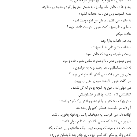
گفتند: هیس آدم رو حرف بزرگترش حرف نمی زنه
بعد از عقد ، حاجی خدا بیامرز ، به شوخی منو بغل کرد و نشوند رو طاقچه ،
همه خندیدند ولی من ، ننه خجالت کشیدم
به مادرم می گفتم : مامان من اینو دوست ندارم
مامانم خدا بیامرز ، گفت هیس ، دوست داشتن چیه ؟
عادت میکنی
بعد هم مامانت بدنیا اومد
با خاله هات و دایی خدابیامرزت ،
بیست و خورده ایم بود که حاجی مرد
یعنی میدونی مادر ، تا اومدم عاشقش بشم ، افتاد و مرد
نه شاه عبدالعظیم با هم رفتیم و نه یه خراسون ،
یعنی اون می رفت ، می گفتم : اقا منو نمی بری ؟
می گفت هیس ، قباحت داره زن هی بره بیرون
می دونی ننه ، عین یه غنچه بودم که گل نشده ،
گذاشتنش لای کتاب روزگار و خشکوندنش
مادر بزرگ ، اشکش را با گوشه چارقدش پاک کرد و گفت :
آخ دلم می خواست عاشقی کنم ولی نشد ننه
اونقده دلم می خواست یه دمپختک را لب رودخونه بخوریم ، نشد
دلم پر می کشید که حاجی بگه دوست دارم ، ولی نگفت
حسرت به دلم موند که روم به دیوار ، بگه عاشقتم ولی نشد که بگه
گاهی وقتا یواشکی که کسی نبود ، زیر چادر چند تا بشکن می زدم