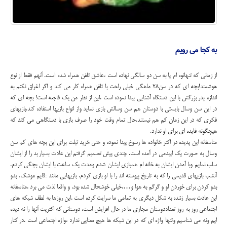
به کجا می رویم
از زمانی که تنهانوه ام پا به سن دو سالگی نهاده است ،عاشق تلفن همراه شده است. آنهم فقط از نوع
هوشمند!بچه ای که در سن28 ماهگی خیلی راحت با تلفن همراه کار می کند و اگر اغراق نکنم به
اندازه پدر بزرگش با این دستگاه آشنایی پیدا نموده است .این از نظر من یک فاجعه است! بچه ای که
در این سن وسال بایستی با دوستان هم سن وسالش بازی نماید واز انواع بازیها استفاده کند.بازیهای
فکری که در این زمان کم هم نیستند.حال تمام وقت خود را صرف بازی با دستگاهی می کند که
هیچگونه فایده ای برای او ندارد.
متاسفانه این پدیده در اکثر خانواده ها رسوخ پیدا نموده و حتی خرید تبلت برای این بچه های کم سن
وسال به صورت یک اپیدمی در آمده است. چندی پیش تصمیم گرفتم این عادت بسیار بد را از ایشان
سلب نمایم وبا آمدن ایشان به خانه ام همبازی ایشان شدم ومدت یک ساعت با ایشان بچگی کردم.
آنشب بازیهای قدیمی را که به تاریخ پیوسته اند را با او بازی کردم. بازیهایی مانند :قایم موشک، بدو
بدو کردن برای خوردن او و گرگم به هوا و….خیلی خوشحال شده بود، و واقعا لذت می برد .متاسفانه
این عادت بسیار زننده به شکل دیگری به تمامی ما سرایت کرده است .این روزها به لطف شبکه های
اجتماعی روز به روز تعداددوستان مجازی ما در حال افزایش است، دوستانی که اکثریت آنها را نه دیده
ایم ونه می شناسیم وتنها واژه ای که در این شبکه ها هیچ معنایی ندارد ،واژه اجتماعی است .در کنار