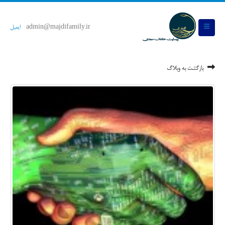
admin@majdifamily.ir
ایمیل
بازگشت به وبلاگ