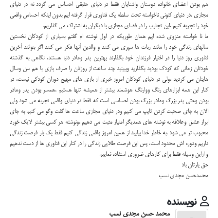
هم بودن اعضای خانواده دوستان واشنایان فقط در دنیای حقیقی احساس می گردد نه در دنیای
مجازی .در دنیای کنونی ناخواسته تحت سلطه یک فناوری قرار گرفته ایم بدون اینکه احساس واقعی
خود را تجربه کنیم .این تجارب را در فضای مجازی با دیگران به اشتراک می گذاریم.
ما نا خواسته منزوی شده ایم همان طوریکه در اول نوشته ام گفتم بسیاری از کودکان نخستین
سالهای زندگی خود را مانند ربات ها سپری می کنند و والدین آنها فکر می کنند اگر بتوانند آخرین
فناوری روز دنیا را در اختیار فرزندان خود بگذارند بهترین پدر ومادر دنیا هستند. نگاهی به گذشته
خودتان زمانی که کودک بودید بگذارید وببینید چند ساعت از روزتان را صرف بازی با هم سن وسال
هایتان می کردید ،ولی در دنیای کودکان امروز خبری از بازی های مهیج دوران کودکی نیست، در
کنار این همه ابزارهای رنگ ووارنگ هوشمند بیشتر از همیشه تنها هستیم ،همسر بودن پدر ومادر
بودن وحتی پدر بزرگ ومادر بزرگ بودن احساسی است که فقط در دنیای واقعی تجربه می شود ولی
الان به جای صحبت کردن تایپ می کنیم ودر دنیای مجازی ساعت ها گفت وگو می کنیم به جای
ابراز عشق وعلاقه به نوشته های همدیگر امتیاز مثبت می دهیم ،ونوشته هر کسی بیشتر لایک خورد
محبوب تر می شود ،به خاطر خدا بیایید از همین امروز واقعی زندگی کنیم فقط یک بار فرصت زندگی
داریم ودوره اش محدود است، پس این فرصت طلایی زندگی را در کنار این فناوری ها از دست ندهیم
و ازاین وسیله فقط برای کارهای ضروری استفاده نماییم
حق یارتان باد
محمدحسن مجدی نسب
نویسنده
محمد حسن مجدی نسب