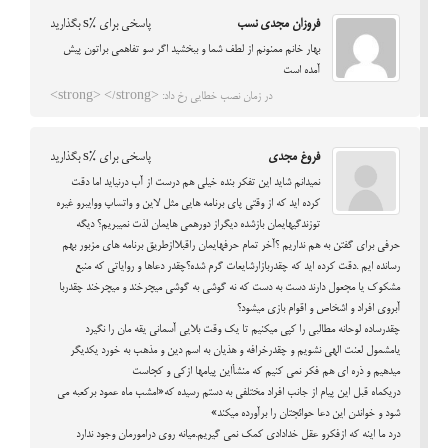
فروزان مجدی نسب
پاسخی برای %s بگذارید
بهار خانم ممنونم از لطف شما و ببخشید اگر سو تفاهمی براتون پیش
آمده است
در زمان نصب خطایی رخ داد: <strong> </strong>
فروغ مجدی
پاسخی برای %s بگذارید
نمیدانم شاید این تفکر بنده خیلی هم درست از آب درنیاید اما دقت
کرده اید که از وقتی پای برنامه هایی مثل لاین و واتساپ ووایبرو غیره
توزندگیهایمان بازشده دیگراز دورهمی هایمان لذت نمیبریم؟ دیگه
حرفی برای گفتن به هم نداریم ؟آخر تمام حرفهایمان راقبلاازطریق برنامه های مزبور بهم
رسانده ایم .دقت کرده اید که چقدربازارشایعات گرم شده؟چقدر دعاها و روایاتی که منبع
مشکوک یا مجعول دارند دست به دست که نه گوشی به گوشی میچرخند و میچرخند چقدربا
آبروی افراد و اشخاص و اقوام بازی میشود؟
چقدرساده لوحانه مطالبی را کپی میکنیم تا یک وقت بلایی آسمانی یقه مان را نگیرد
یامشمول لعنت الهی نشویم و چقدرخرافه و هذیان به اسم دین و مذهب به خورد یکدیگر
میدهیم و ذره ای هم فکر نمی کنیم که منشأاین پیامها ازکی و کجاست
دریکماه قبل این پیام از جانب افراد مختلفی به دستم رسیده که«امشب ماه عمود برکعبه می
شود و خواندن این دعا حوائجتان را برآورده میکند»
درد ما اینه که ازفکرو عقل خدادادی کمک نمی گیریم.میانه روی درامورمان وجود ندارد