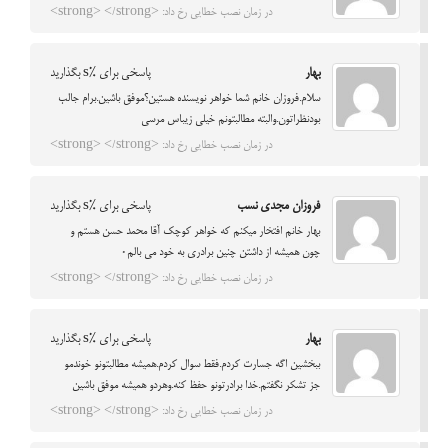
در زمان نصب خطایی رخ داد: <strong> </strong>
بهار
پاسخی برای %s بگذارید
سلام.فروزان خانم شما خواهر نویسنده هستین؟موفق باشین.برام جالب
بودنظراتون.والبته مطالبتونم خیلی زیباس مرسی
در زمان نصب خطایی رخ داد: <strong> </strong>
فروزان مجدی نسب
پاسخی برای %s بگذارید
بهار خانم افتخار میکنم که خواهر کوچک آقا محمد حسن هستم و
چون همیشه از داشتن چنین برادری به خود می بالم۰
در زمان نصب خطایی رخ داد: <strong> </strong>
بهار
پاسخی برای %s بگذارید
ببخشین اگه جسارت کردم.فقط سوال کردم.همیشه مطالبتونو خوندمو
جز تشکر نگفتم.خدا برادرتونو حفظ کنه.وهردو همیشه موفق باشین
در زمان نصب خطایی رخ داد: <strong> </strong>