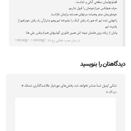
قضاوتهایمان سطحی آبکی و تنداست .
حرف هیچکس غیرازخودمان را قبول نداریم.
خودباوریمان صفر وهمیشه مرغهای همسایه برایمان غازاست
زاغهایی شده ایم که هم راه رفتن کبک را نیاموخته ایم وهم بدترازآن راه رفتن خودراهم از
یادبرده ایم.
وامان از زیاده روی هایمان نمونه اش همین فناوری گوشیهای همراه وقس علی هذا
در زمان نصب خطایی رخ داد: <strong> </strong>
دیدگاهتان را بنویسید
نشانی ایمیل شما منتشر نخواهد شد.
بخش‌های موردنیاز علامت‌گذاری شده‌اند
*
دیدگاه
*