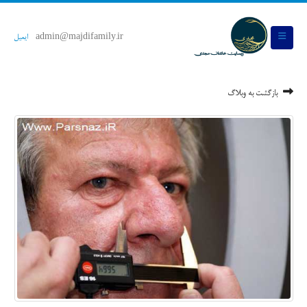
admin@majdifamily.ir
ایمیل
بازگشت به وبلاگ