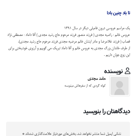
تا باد چنین بادا
یک مراسم عروسی درون فامیلی دیگر در سال 1391
عروس خانم : راضیه مجدی ( فرزند منصور فرزند مرحوم حاج رشید مجدی ) آقا داماد : مصطفی نژاد
قصاب ( فرزند غلامرضا و مادر ایشان خانم مرضیه مجدی فرزند مرحوم حاج رشید مجدی).
از طرف خاندان بزرگ مجدی به عروس خانم و آقا داماد تبریک می گوییم و آرزوی خوشبختی برای
این زوج جوان داریم .
نویسنده
حامد مجدی
کوله گردی که از سفرهاش مینویسه
دیدگاهتان را بنویسید
نشانی ایمیل شما منتشر نخواهد شد.
بخش‌های موردنیاز علامت‌گذاری شده‌اند
*