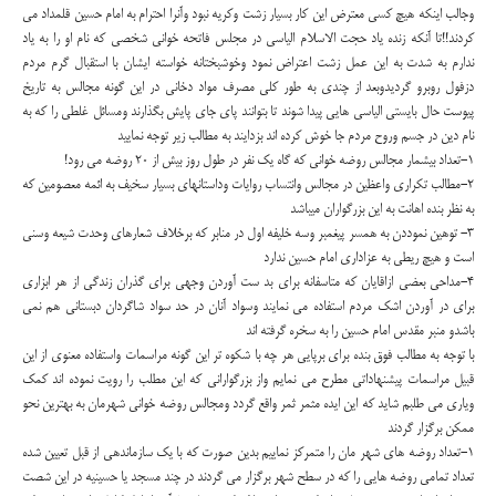
وجالب اینکه هیچ کسی معترض این کار بسیار زشت وکریه نبود وآنرا احترام به امام حسین قلمداد می
کردند!!تا آنکه زنده یاد حجت الاسلام الیاسی در مجلس فاتحه خوانی شخصی که نام او را به یاد
ندارم به شدت به این عمل زشت اعتراض نمود وخوشبختانه خواسته ایشان با استقبال گرم مردم
دزفول روبرو گردیدوبعد از چندی به طور کلی مصرف مواد دخانی در این گونه مجالس به تاریخ
پیوست حال بایستی الیاسی هایی پیدا شوند تا بتوانند پای جای پایش بگذارند ومسائل غلطی را که به
نام دین در جسم وروح مردم جا خوش کرده اند بزدایند به مطالب زیر توجه نمایید
1-تعداد بیشمار مجالس روضه خوانی که گاه یک نفر در طول روز بیش از 20 روضه می رود!
2-مطالب تکراری واعظین در مجالس وانتساب روایات وداستانهای بسیار سخیف به ائمه معصومین که
به نظر بنده اهانت به این بزرگواران میباشد
3- توهین نموددن به همسر پیغمبر وسه خلیفه اول در منابر که برخلاف شعارهای وحدت شیعه وسنی
است و هیچ ریطی به عزاداری امام حسین ندارد
4-مداحی بعضی ازاقایان که متاسفانه برای بد ست آوردن وجهی برای گذران زندگی از هر ابزاری
برای در آوردن اشک مردم استفاده می نمایند وسواد آنان در حد سواد شاگردان دبستانی هم نمی
باشدو منبر مقدس امام حسین را به سخره گرفته اند
با توجه به مطالب فوق بنده برای برپایی هر چه با شکوه تر این گونه مراسمات واستفاده معنوی از این
قبیل مراسمات پیشنهاداتی مطرح می نمایم واز بزرگوارانی که این مطلب را رویت نموده اند کمک
ویاری می طلبم شاید که این ایده مثمر ثمر واقع گردد ومجالس روضه خوانی شهرمان به بهترین نحو
ممکن برگزار گردند
1-تعداد روضه های شهر مان را متمرکز نماییم بدین صورت که با یک سازماندهی از قبل تعیین شده
تعداد تمامی روضه هایی را که در سطح شهر برگزار می گردند در چند مسجد یا حسینیه در این شصت