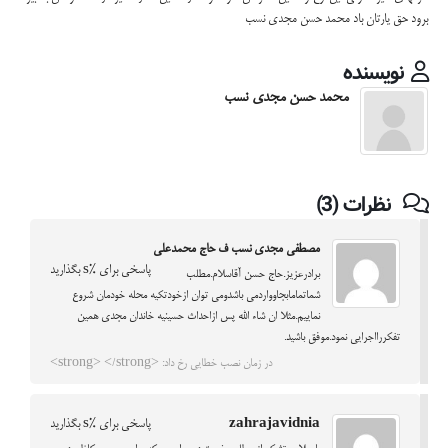
برود حق یارتان باد محمد حسن مجدی نسب
نویسنده
محمد حسن مجدی نسب
نظرات (3)
مصطفی مجدی نسب ف حاج محمدعلی
پاسخی برای %s بگذارید
برادرعزیز.حاج حسن آقاسلام.مطلب
شماتمامابجاوواردمی باشدومی توان ازخودتکیه محله خودمان شروع
نماییم.مثلا ان شاء الله پس ازاحداث حسینیه خاندان مجدی همین
تفکررااجرایی نمود.موفق باشید.
در زمان نصب خطایی رخ داد: <strong> </strong>
zahrajavidnia
پاسخی برای %s بگذارید