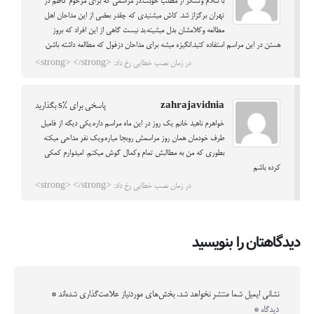
با سلام وتشکر از مطلب خوبت.در مراسمی که برای مرحوم کاظم در
تهران برگزاز شد. کاش میشنیدی که چقدر بعضی از این مداحان اهل
مطالعه وکلامشان بدل میشینه.بد نیست گاهی از این افراد که بروز
هستن در این مراسم استفاده کنید.انگیزه میشه برای مداحان دزفول که مطالعه داشته باشن.
در زمان نصب خطایی رخ داد: <strong> </strong>
zahrajavidnia
پاسخی برای %s بگذارید
خواهرم ناهید خانم یک روز در این ماه مراسم داره.یکی دیگه از فامیل
طرف خودمان همان روز مراسمش روبجا میاره.ویک نفر مداحی میکنه
بطوری که من به مطالبش تمام وکمال گوش میکنم. امیدوارم کمکی
کرده باشم
در زمان نصب خطایی رخ داد: <strong> </strong>
دیدگاهتان را بنویسید
نشانی ایمیل شما منتشر نخواهد شد.
بخش‌های موردنیاز علامت‌گذاری شده‌اند
*
دیدگاه
*