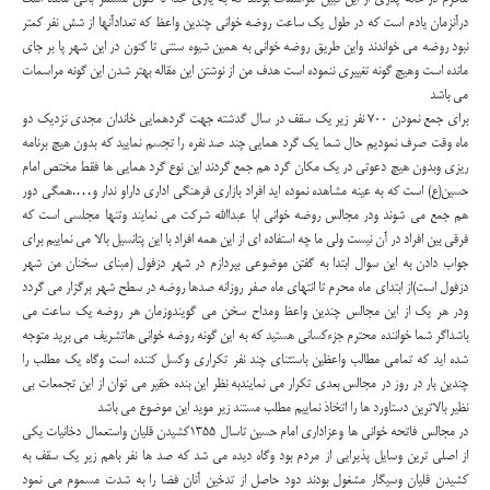
درآنزمان یادم است که در طول یک ساعت روضه خوانی چندین واعظ که تعدادآنها از شش نفر کمتر
نبود روضه می خواندند واین طریق روضه خوانی به همین شیوه سنتی تا کنون در این شهر پا بر جای
مانده است وهیچ گونه تغییری ننموده است هدف من از نوشتن این مقاله بهتر شدن این گونه مراسمات
می باشد
برای جمع نمودن 700 نفر زیر یک سقف در سال گدشته جهت گردهمایی خاندان مجدی نزدیک دو
ماه وقت صرف نمودیم حال شما یک گرد همایی چند صد نفره را تجسم نمایید که بدون هیچ برنامه
ریزی وبدون هیچ دعوتی در یک مکان گرد هم جمع گردند این نوع گرد همایی ها فقط مختص امام
حسین(ع) است که به عینه مشاهده نموده اید افراد بازاری فرهنگی اداری داراو ندار و….همگی دور
هم جمع می شوند ودر مجالس روضه خوانی ابا عبداالله شرکت می نمایند وتنها مجلسی است که
فرقی بین افراد در آن نیست ولی ما چه استفاده ای از این همه افراد با این پتانسیل بالا می نماییم برای
جواب دادن به این سوال ابتدا به گفتن موضوعی بپردازم در شهر دزفول (مبنای سخنان من شهر
دزفول است)از ابتدای ماه محرم تا انتهای ماه صفر روزانه صدها روضه در سطح شهر برگزار می گردد
ودر هر یک از این مجالس چندین واعظ ومداح سخن می گویندوزمان هر روضه یک ساعت می
باشداگر شما خواننده محترم جزءکسانی هستید که به این گونه روضه خوانی هاتشریف می برید متوجه
شده اید که تمامی مطالب واعظین باستثنای چند نفر تکراری وکسل کننده است وگاه یک مطلب را
چندین بار در روز در مجالس بعدی تکرار می نمایندبه نظر این بنده حقیر می توان از این تجمعات بی
نظیر بالاترین دستاورد ها را اتخاذ نماییم مطلب مستند زیر موید این موضوع می باشد
در مجالس فاتحه خوانی ها وعزاداری امام حسین تاسال 1355کشیدن قلیان واستعمال دخانیات یکی
از اصلی ترین وسایل پذیرایی از مردم بود وگاه دیده می شد که صد ها نفر باهم زیر یک سقف به
کشیدن قلیان وسیگار مشغول بودند دود حاصل از تدخین آنان فضا را به شدت مسموم می نمود