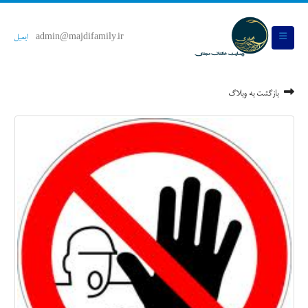
admin@majdifamily.ir
ایمیل
بازگشت به وبلاگ