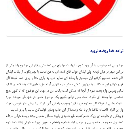
ترا به خدا روضه نروید
موضوعی که میخواهم به آن وارد شوم سالهاست مرا رنج می دهد حتی یکبار این موضوع را با یکی از
بزرگان شهر در میان نهادم ولی ایشان جواب قانع کننده ای به من ندادند یا بهتر بگویم از بیانات ایشان
قانع نشدم تصمیم گرفتم این موضوع را رسانه ای نمایم شاید به یاری خدا با یاری شما خوانندگان
فهیم بتوانیم این مسئله را به بهترین شکل ممکن در سالهای آینده حل نماییم البته به نکته ای اشاره
نمایم وسپس وارد بحث شوم از آنجا که ممکن است بیانات من در مورد این موضوع که تا کنون هیچ
شخصی آنرا رسانه ای نکرده است ومی توانم بگویم یک موضوع خاص در شهرمان میباشد مورد
عنایت بعضی از خوانندگان محترم قرار نگیرد وموجب رنجش آنان گردد پیشاپیش عذر خواهی نموده
واز این افراد خاضعانه تقاضا دارم با ادله واستدلال این جانب وسایر خوانندگان سایت را یاری نمایند
از بچگی در خانواده ای بزرگ شدم که به طور شدیدی پایبند مسائل مذهبی بودند روضه خوانی مردانه
دهه اول محرم در خانه پدری و مراسم ایام فاطمیه واطعام مدعوین وروضه خوانی زنانه دهه دوم
محرم در خانه پدری از این قبیل مراسمات بودند که به یاری خدا تا کنون مستمر باقی مانده است