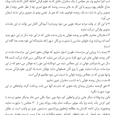
شب اجرا نماییم ودر هر مجلس از یک سخنران حاذق که به علوم قرآنی احاطه کامل داشته باشد ویک
مداح عالیقدر بهره ببریم با این کار به جای بیست روضه که هیچ ثمری چه از نظر علمی وچه از نظر
معنوی برای ما ندارد به یک روضه خواهیم رفت که هم بار علمی وهم بار معنوی برای ما به ارمغان
می آورد
2-با این کار در وقت مردم صرفه جویی می شود ومردم با آسودگی کامل می توانند در این جلسات
معنوی وقرآنی شرکت نمایند
3-سخنرانان محترم علاوه بر روضه خوانی به بیان بدعت هایی که در این چند سال در این شهر پدید
آمده اند بپردازند وراه حلهای مناسبی با مشورت بزرگان شهر ارائه نمایند(که این خود بحث جدا گانه ای
است)
4-زمینه را با پرپایی این مراسمات طوری استوار نماییم که جوانان محور اصلی این مراسمات باشند در
اکثر روضه خوانی های این شهر افراد مسن شرکت می نمایند که میانگین سنی افراد شرکت کننده 65
سال می باشدوکمتر جوانی در این مجالس دیده می شودالبته این حق را به جوانان می دهم که در این
مراسمات شرکت ننمایند چون با روح آنان همخوانی ندارد جوانان تشنه یاد گیری علوم قرآنی هستند
وتنها چیزی که در مجالس روضه خوانی ما شنیده نمی شود مفاهیم قرآنی است
5-مدت زمان روضه خوانی را به تناسب سخنران تعیین نماییم
6-حق الزحمه سخنران ومداح رابه نحوی که شایسته آنها می باشد پرداخت گردد واجحافی در این
مورد صورت نگیرد
بااین پیشنهادات دیگر جایی برای واعظین کم سواد وبی سواد باقی نمی ماند ودیگر مجبور نیستند با
اجیر کردن یک راننده ویا یک موتور سیکلت تمام وقت روزانه بیش از 30 مجلس را ساپورت نمایند
ومجبورند برای ادامه کارشان به مطالعه وتحقیق بپردازندوبر مستمعین عزیز نیز واجب است در مقابل
حرفهای غیر اصولی این نوع واعظین اعتراض نموده ونگذارند دین ما از مسیر درست خودش به بیراه