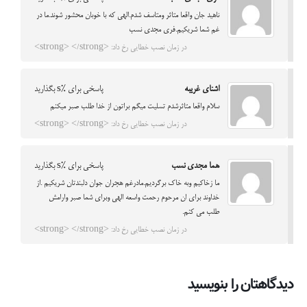
ناهید جان واقعا متاثر ومتاسف شدم.الهی که با خوبان محشور شوند.ما در
غم شما شریکیم.فری مجدی نسب
در زمان نصب خطایی رخ داد: <strong> </strong>
اشنای غریبه
پاسخی برای %s بگذارید
سلام واقعا متاثرشدم تسلیت میگم براتون از خدا طلب صبر میکنم
در زمان نصب خطایی رخ داد: <strong> </strong>
هما مجدی نسب
پاسخی برای %s بگذارید
ما زخاکیم وبه خاک برگردیم.مادرغم هجران جوان دلبندتان شریکیم .از
خداوند برای ان مرحوم رحمت واسعه الهی وبرای شما صبر وارامش
طلب می کنم.
در زمان نصب خطایی رخ داد: <strong> </strong>
دیدگاهتان را بنویسید