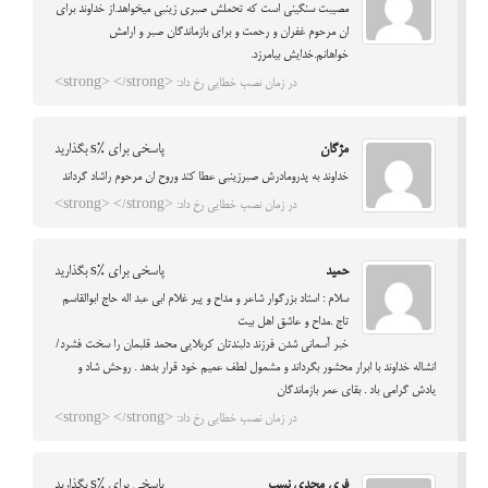
مصیبت سنگینی است که تحملش صبری زینبی میخواهد.از خداوند برای
ان مرحوم غفران و رحمت و برای بازماندگان صبر و ارامش
خواهانم.خدایش بیامرزد.
در زمان نصب خطایی رخ داد: <strong> </strong>
مژگان
پاسخی برای %s بگذارید
خداوند به پدرومادرش صبرزینبی عطا کند وروح ان مرحوم راشاد گرداند
در زمان نصب خطایی رخ داد: <strong> </strong>
حمید
پاسخی برای %s بگذارید
سلام : استاد بزرگوار شاعر و مداح و پیر غلام ابی عبد اله حاج ابوالقاسم
تاج .مداح و عاشق اهل بیت
خبر آسمانی شدن فرزند دلبندتان کربلایی محمد قلبمان را سخت فشرد/
انشاله خداوند با ابرار محشور بگرداند و مشمول لطف عمیم خود قرار بدهد . روحش شاد و
یادش گرامی باد . بقای عمر بازماندگان
در زمان نصب خطایی رخ داد: <strong> </strong>
فری مجدی نسب
پاسخی برای %s بگذارید