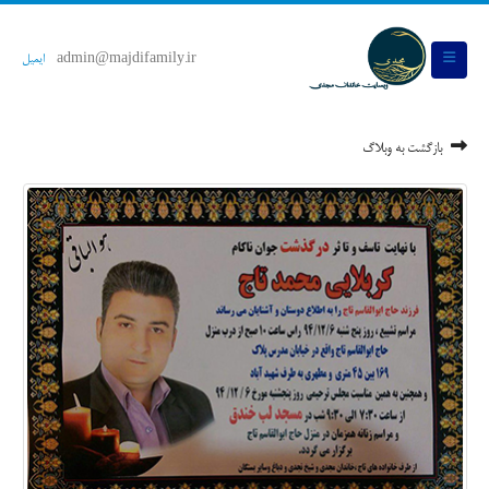
admin@majdifamily.ir
ایمیل
بازگشت به وبلاگ