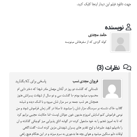
جهت دانلود فیلم این دیدار
اینجا
کلیک کنید.
نویسنده
حامد مجدی
کوله گردی که از سفرهاش مینویسه
نظرات (3)
فروزان مجدی نسب
پاسخی برای %s بگذارید
تابستانی که گذشت دو روز در آبادان مهمان مادر شهدا که دختر دایی ام
محسوب میشود بودم۰با گذشت سی و دو سال از شهادت پسرانش هنوز
همچنان هر شب جمعه بر سر مزار شان میرود و با اشک دیده و شیشه
گلاب خاک نشسته بر سرسنگ مزار شان را میشوید تا مبادا در گذر زمان فراموش شوند و من
نوعی فراموش کنم اسایش امروزم مدیون خون جوانان اوست۰اما حکایت عجیبی برایم کرد
که تا به امروز ذهنم را به خود مشغول کرده۰در گوشه اتاق پذیرایی میز کوچکی گذاشته و ان
را بادیپلم شهید علیرضا و لوح تقدیر های پسران شهیدش مزین کرده است۰گفت:گاهی
اوقات دلم سنگین میشود و هوای بچه ها بدجوری به سرم میزند و در این هنگام هیچ راهی