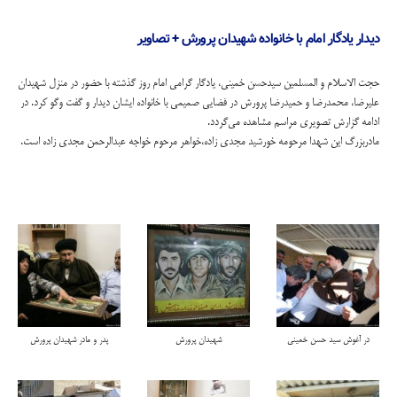
دیدار یادگار امام با خانواده شهیدان پرورش + تصاویر
حجت الاسلام و المسلمین سیدحسن خمینی، یادگار گرامی امام روز گذشته با حضور در منزل شهیدان
علیرضا، محمدرضا و حمیدرضا پرورش در فضایی صمیمی با خانواده ایشان دیدار و گفت وگو کرد. در
ادامه گزارش تصویری مراسم مشاهده می‌گردد.
مادربزرگ این شهدا مرحومه خورشید مجدی زاده،خواهر مرحوم خواجه عبدالرحمن مجدی زاده است.
در آغوش سید حسن خمینی
شهیدان پرورش
پدر و مادر شهیدان پرورش