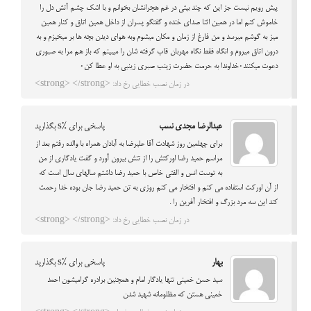
پیش رویم نیست جز این که چند بیتی در غم هجرانشان بخوانم و با اشک چشم آتش دل را
خاموش کنم اما در همین اثنا صدای خنده و گفتگو پسران از داخل همین اتاق و کنار همین
میز به گوشم میرسد و من فارغ از زمان و مکان میشوم وبه هوای دیدن بچه ها بر میخیزم و به
درون اتاق میروم و انگاه فقط نگاه مهربان قاب گرفته شان را میبینم که باز هم مرا به صبوری
دعوت میکنند۰خداوندا به حرمت حضرت زینب صبری زینبی به او عطا کن۰
در زمان نصب خطایی رخ داد: <strong> </strong>
عبدالرضا مجدی نسب
پاسخی برای %s بگذارید
برای چهلمین روز شهادت آقا علیرضا به آبادان همراه با والده رفتم بعد از
مراسم حمید رضا اورکتش را از تنش بیرون آورد و گفت یادگاری از من
به توست انس و الفتی خاص با حمید رضا داشتم سالهای سال است که
از آن اورکت استفاده می کنم و افتخار می کنم روزی به تن حمید رضا جان بوده خدا رحمت
کند این سه مرد بزرگ و افتخار آفرین را .
در زمان نصب خطایی رخ داد: <strong> </strong>
بهار
پاسخی برای %s بگذارید
سید حسن خمینی تنها یادگار امام و همچنین برادره گرامیشون احمد
خمینی هستن که مظلومانه شهید شدن