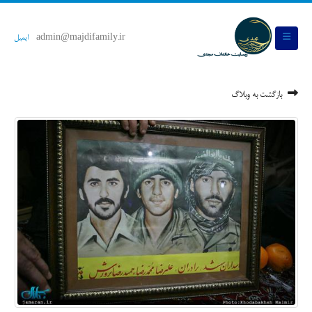
admin@majdifamily.ir
ایمیل
بازگشت به وبلاگ