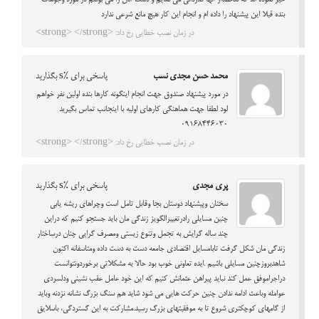
خیر نموده اند که شخصااز آنها قدردانی می نمایم و دست آنان را می بوسم در مورد وجوهات
بنده قیلا این پیشنهاد را داده ام و انجام این کار هیچ مانع شرعی ندارد
در زمان نصب خطایی رخ داد: <strong> </strong>
محمد حسن مجدی نسب
پاسخی برای %s بگذارید
در مورد پیشنهاد صندوق جهت انجام اینگونه کارها بنده اولین نفر خواهم
لود لطفا جهت هماهنگی کارهای اولیه با اینجانب تماس بگیرید
09168446030
در زمان نصب خطایی رخ داد: <strong> </strong>
پری مجدی
پاسخی برای %s بگذارید
سخنان وپیشنهاد دوستان بجا وقابل تامل است وچراهای ریشه یابی
چنین مسایلی رادرتغییرالگویز زندگی مان باید جستجو کنیم که دراین
چند ساله گرایش به تجمل وتنوع زیستی ومصرف گرایی چنان درساختار
زندگی مان شکل گرفت تابامسایل اقتصادی جامعه دست به دست داده ومتاسفانه اکنون
شاهدبروزچنین مسایلی باشیم .ایده تعاونی خوب بود حالا به مشکلاتی برخوردونتوانست
دراجراموفق عمل کند نباید پیراهن عثمانش کنیم که این خود عامل عقب نشینی ودلسردی
عوامله وباعث ادامه ندادن چنین حرکت هایی می شود شاید هم سنگ بزرگ نشانه نزدنه وباید
از گامهای کوچکتری شروع تا به موفقیتهای بزرگ رسید.مشارکت به این گستردگی، باسلایق