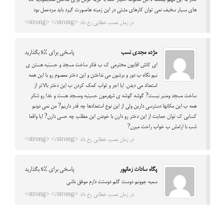
قادر به این مهم نیستند لااقل سکوت اختیار کنند با گریه کردن برای ساختن مسجدودید گاه
های بسیار سخیف نمی توان کارهای مثبتی در این زمینه هاصورت گیرد باید مردعمل بود
در زمان نصب خطایی رخ داد: <strong> </strong>
مژده مجدي نسب
پاسخی برای %s بگذارید
اي كاش اقايون محترمي ك ب فكر ساخت مسجد و حسبنيه هستن ي
نيم نگاه ب دور و برشون مي نداختن و اين دختر معصوم رو با اين همه
استعداد مي ديدن. ايا اجر و ثواب كمك كردن ب اين دختر بالاتر از
ساخت مسجد ومنبر نيست? گوشه گوشه ي شهرمون حسينيه ومسجد هست و خدا رو شكر
همه ب اين مكانها دسترسي دارين ولي از اين نوع استعدادها چه قدر داريم? من نمي دونم
كسايي ك توان حمايت از اين دختر رو دارن با خوندن اين مطلب چه حسي دارن? ايا واقعا
شب با ارامش ب خواب راحت ميرن?
در زمان نصب خطایی رخ داد: <strong> </strong>
پگاه سادات زمانپور
پاسخی برای %s بگذارید
سمیه جوونم دوست گلم دوستت دارم موفق باشی
در زمان نصب خطایی رخ داد: <strong> </strong>