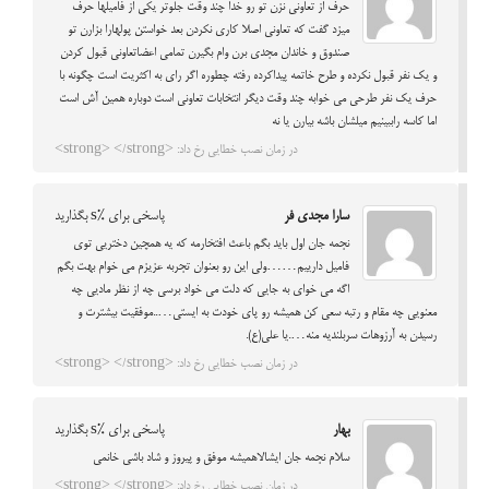
حرف از تعاونی نزن تو رو خدا چند وقت جلوتر یکی از فامیلها حرف
میزد گفت که تعاونی اصلا کاری نکردن بعد خواستن پولهارا بزارن تو
صندوق و خاندان مجدی برن وام بگیرن تمامی اعضاتعاونی قبول کردن
و یک نفر قبول نکرده و طرح خاتمه پیداکرده رفته چطوره اگر رای به اکثریت است چگونه با
حرف یک نفر طرحی می خوابه چند وقت دیگر انتخابات تعاونی است دوباره همین آش است
اما کاسه راببینیم میلشان باشه بیارن یا نه
در زمان نصب خطایی رخ داد: <strong> </strong>
سارا مجدی فر
پاسخی برای %s بگذارید
نجمه جان اول باید بگم باعث افتخارمه که یه همچین دختریی توی
فامیل دارییم……ولی این رو بعنوان تجربه عزیزم می خوام بهت بگم
اگه می خوای به جایی که دلت می خواد برسی چه از نظر مادیی چه
معنویی چه مقام و رتبه سعی کن همیشه رو پای خودت به ایستی…..موفقیت بیشترت و
رسیدن به آرزوهات سربلندیه منه….یا علی(ع).
در زمان نصب خطایی رخ داد: <strong> </strong>
بهار
پاسخی برای %s بگذارید
سلام نجمه جان ایشالاهمیشه موفق و پیروز و شاد باشی خانمی
در زمان نصب خطایی رخ داد: <strong> </strong>