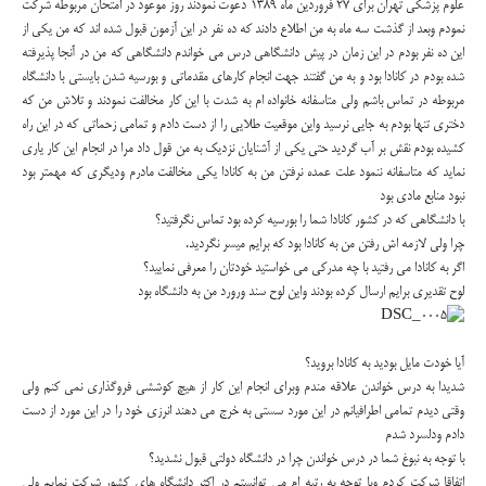
علوم پزشکی تهران برای 27 فروردین ماه 1389 دعوت نمودند روز موعود در امتحان مربوطه شرکت
نمودم وبعد از گذشت سه ماه به من اطلاع دادند که ده نفر در این آزمون قبول شده اند که من یکی از
این ده نفر بودم در این زمان در پیش دانشگاهی درس می خواندم دانشگاهی که من در آنجا پذیرفته
شده بودم در کانادا بود و به من گفتند جهت انجام کارهای مقدماتی و بورسیه شدن بایستی با دانشگاه
مربوطه در تماس باشم ولی متاسفانه خانواده ام به شدت با این کار مخالفت نمودند و تلاش من که
دختری تنها بودم به جایی نرسید واین موقعیت طلایی را از دست دادم و تمامی زحماتی که در این راه
کشیده بودم نقش بر آب گردید حتی یکی از آشنایان نزدیک به من قول داد مرا در انجام این کار یاری
نماید که متاسفانه ننمود علت عمده نرفتن من به کانادا یکی مخالفت مادرم ودیگری که مهمتر بود
نبود منابع مادی بود
با دانشگاهی که در کشور کانادا شما را بورسیه کرده بود تماس نگرفتید؟
چرا ولی لازمه اش رفتن من به کانادا بود که برایم میسر نگردید.
اگر به کانادا می رفتید با چه مدرکی می خواستید خودتان را معرفی نمایید؟
لوح تقدیری برایم ارسال کرده بودند واین لوح سند ورورد من به دانشگاه بود
آیا خودت مایل بودید به کانادا بروید؟
شدیدا به درس خواندن علاقه مندم وبرای انجام این کار از هیچ کوششی فروگذاری نمی کنم ولی
وقتی دیدم تمامی اطرافیانم در این مورد سستی به خرج می دهند انرزی خود را در این مورد از دست
دادم ودلسرد شدم
با توجه به نبوغ شما در درس خواندن چرا در دانشگاه دولتی قبول نشدید؟
اتفاقا شرکت کردم وبا توجه به رتبه ام می توانستم در اکثر دانشگاه های کشور شرکت نمایم ولی