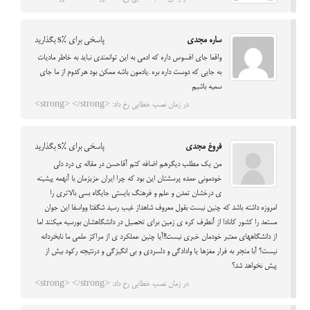
ساره مجدی
پاسخی برای %s بگذارید
واقعا جای افسوس داره که ادمی به این توانمندی نباید به خاطر مادیات
به جایی که دوست داره بره .یادمون باشه ممکن بود هرکدوم از ما جای
سمیه باشیم
در زمان نصب خطایی رخ داد: <strong> </strong>
فروغ مجدی
پاسخی برای %s بگذارید
من یک مطلب دیگرهم اضافه کنم آقاحسن در مقاله ی درد دلی
خودمونی عمده پرسشتان این بود که چرا ایران عزیزمان با آنهمه پیشینه
ی درخشان تمدن و علم و فرهنگ بایستی جایگاه بسی بالاتری را
امروزه داشته باشد که چنین نیست بقول معروف شاهداز غیب رسید شگفتا وواسفا این جوان
مستعد را کشور کانادا از آنطرف کره ی زمین برای تحصیل در دانشگاهشان بورسیه میکنند اما
از دانشگاههای معتبر خودمان خبری نیست!!آیا چنین عملکرد ی از مراکز علمی ما نابخردانه
نیست؟ آبا منجر به فرار مغزها یا وادادگی و دلسردی و بی انگیزگی و درنتیجه رکود بیش از
پیش نخواهد شد؟
در زمان نصب خطایی رخ داد: <strong> </strong>