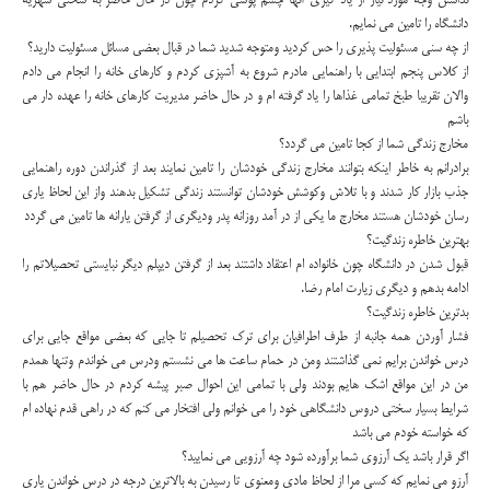
نداشتن وجه مورد نیاز از یاد گیری آنها چشم پوشی کردم چون در حال حاضر به سختی شهریه
دانشگاه را تامین می نمایم.
از چه سنی مسئولیت پذیری را حس کردید ومتوجه شدید شما در قبال بعضی مسائل مسئولیت دارید؟
از کلاس پنجم ابتدایی با راهنمایی مادرم شروع به آشپزی کردم و کارهای خانه را انجام می دادم
والان تقریبا طبخ تمامی غذاها را یاد گرفته ام و در حال حاضر مدیریت کارهای خانه را عهده دار می
باشم
مخارج زندگی شما از کجا تامین می گردد؟
برادرانم به خاطر اینکه بتوانند مخارج زندگی خودشان را تامین نمایند بعد از گذراندن دوره راهنمایی
جذب بازار کار شدند و با تلاش وکوشش خودشان توانستند زندگی تشکیل بدهند واز این لحاظ یاری
رسان خودشان هستند مخارج ما یکی از در آمد روزانه پدر ودیگری از گرفتن یارانه ها تامین می گردد
بهترین خاطره زندگیت؟
قبول شدن در دانشگاه چون خانواده ام اعتقاد داشتند بعد از گرفتن دیپلم دیگر نبایستی تحصیلاتم را
ادامه بدهم و دیگری زیارت امام رضا.
بدترین خاطره زندگیت؟
فشار آوردن همه جانبه از طرف اطرافیان برای ترک تحصیلم تا جایی که بعضی مواقع جایی برای
درس خواندن برایم نمی گذاشتند ومن در حمام ساعت ها می نشستم ودرس می خواندم وتنها همدم
من در این مواقع اشک هایم بودند ولی با تمامی این احوال صبر پیشه کردم در حال حاضر هم با
شرایط بسیار سختی دروس دانشگاهی خود را می خوانم ولی افتخار می کنم که در راهی قدم نهاده ام
که خواسته خودم می باشد
اگر قرار باشد یک آرزوی شما برآورده شود چه آرزویی می نمایید؟
آرزو می نمایم که کسی مرا از لحاظ مادی ومعنوی تا رسیدن به بالاترین درجه در درس خواندن یاری