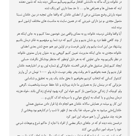
در خانواده بزرگ ماکه به داشتنش افتخار میکنیم ومیبالیم مسائلی دیده بشه که نشون دهنده
اینه که همدلی ها و همراهی ها و… تا حد معنا داری کم رنگ شده
نمونه بارزش وضع معیشتی برخی از اعضای خاندان که واقعا جای تعجبه در بین خاندان نسبتا
متمول مجدی ،و نیز دارای خیرینی که در همین سایت به مناسبت های مختلف ازشون اسم
برده شده
آیا واقعا وقتش نرسیده خانواده رو به معنای واقعی بین خودمون معنا کنیم و به جای اینکه هر
از چند گاهی فقط درد رو نشان بدیم و بیان کنیم که درد شما رو میفهمیم به فکر درمان باشیم
پیشنهاد من این است بیایم ودر اولین فرصت و در اولین دور هم جمع شدن بعدی اعضای
خانواده مجدی به جای اینکه مدیریت تعیین کنیم گروهی رو به عنوان پدران معنوی خانواده
در نظر بگیریم وبه جای تعاونی که به هر دلیل اونطور که مدنظر بودشکل نگرفت حسابی
ایجاد کنیم (مثل صندوق های قرض الحسنه خانوادگی )و شماره اون رو در اختیارهمه خاندان
قرار بدیم واز همه بخواهیم تا هر وقت وهر چقدر دوست دارند ولو 1000 تومان در آن واریز
کنندواز کسانی که انتخاب کردیم بخواهیم تا بحق مانند یک پدر به تحقیق و شناسایی
عزیزانی که در بینمان نیاز به همیاری ما دارند بپردازند و تابا حفظ حرمت وشخصیت ،گرهی
ولو کوچک از زندگی عزیزانمون باز کنیم خواه این گره بهبود اوضاع زندگی باشد ،خواه هزینه
درمان بیماری و یا کمک به ازدواج جوانی و یا سرمایه اندک کاری و…
این کار رو میشه در همایش سالانه خاندان هم انجام داد (با قرار دادن صندوق همدلی
خاندان)حتی میشود به جای صرف غذا یک بعد از ظهر تا شب را درکنارهم بود وبخشی از
هزینه چند میلیونی آن را هم صرف این امور کرد
درضمن بنده دیده ام که در جاهای دیگر بعضی از افراد با اجازه از حاکم شرع وجوهات شرعی
خود را صرف امور دیگری می کنند