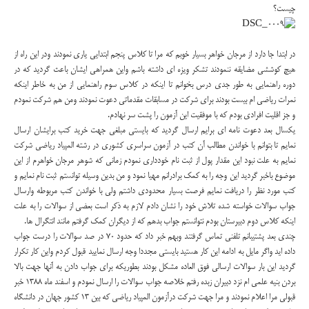
چیست؟
در ابتدا جا دارد از مرجان خواهر بسیار خوبم که مرا تا کلاس پنجم ابتدایی یاری نمودند ودر این راه از
هیچ کوششی مضایقه ننمودند تشکر ویزه ای داشته باشم واین همراهی ایشان باعث گردید که در
دوره راهنمایی به طور جدی درس بخوانم تا اینکه در کلاس سوم راهنمایی از من به خاطر اینکه
نمرات ریاضی ام بیست بودند برای شرکت در مسابقات مقدماتی دعوت نمودند ومن هم شرکت نمودم
و جز اقلیت افرادی بودم که با موفقیت این آزمون را پشت سر نهادم.
یکسال بعد دعوت نامه ای برایم ارسال گردید که بایستی مبلغی جهت خرید کتب برایشان ارسال
نمایم تا بتوانم با خواندن مطالب آن کتب در آزمون سراسری کشوری در رشته المپیاد ریاضی شرکت
نمایم به علت نبود این مقدار پول از ثبت نام خودداری نمودم زمانی که شوهر مرجان خواهرم از این
موضوع باخبر گردید این وجه را به کمک برادرانم مهیا نمود و من بدین وسیله توانستم ثبت نام نمایم و
کتب مورد نظر را دریافت نمایم فرصت بسیار محدودی داشتم ولی با خواندن کتب مربوطه وارسال
جواب سوالات خواسته شده تلاش خود را نشان دادم لازم به ذکر است بعضی از سوالات را به علت
اینکه کلاس دوم دبیرستان بودم نتوانستم جواب بدهم که از دیگران کمک گرفتم مانند انتگرال ها.
چندی بعد پشتیبانم تلفنی تماس گرفتند وبهم خبر داد که حدود 70 در صد سوالات را درست جواب
داده اید واگر مایل به ادامه این کار هستید بایستی مجددا وجه ارسال نمایید قبول کردم واین کار تکرار
گردید این بار سوالات ارسالی فوق العاده مشکل بودند بطوریکه برای جواب دادن به آنها جهت بالا
بردن بنیه علمی ام نزد دبیران زبده رفتم خلاصه جواب سوالات را ارسال نمودم و اسفند ماه 1388 خبر
قبولی مرا اعلام نمودند و مرا جهت شرکت درآزمون المپیاد ریاضی که بین 13 کشور جهان در دانشگاه