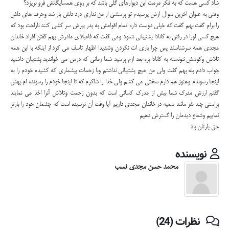
شاد کسی هست که به فکر مرمت این دیوارهای گلی باشد که بر روی همسایگانش فرو نریزد؟
وقتی به عنوان اخرین سوال ازش پرسیدم تو پرسشی از من نداری درد دلش باز شد وحرف های دلش
را برام گفت بهم گفت که خیلی دوست داره تمام اقوامش به پدر پیرش سر کشی کنند ناراحت بود که
هیچ کسی اورا در رفتن به کانادا پشتیبانی ننمود ومی گفت که فامیلای مادرش بهم گفتن افراد خاندان
مجدی همه سرشناسند پس چرا یاری ات نکردن وشدیدا اظهار تاسف می کرد از اینکه با این همه
تلاش وکوشش نتونسته به کانادا بره بعد ازم پرسید شما زمانی که درس می خواندید پشتیبان داشتید
جواب دادم بله بهم گفت ولی من هیچ پشتیبانی نداشتم وبا زحمات بیشماری که کشیدم خودم را به
اینجا رسوندم وهنوز هم دارم سختی می کشم ولی خدا را شاکرم که تا اینجا خودم را رسونده ام بهش
گفتم ارزش مدرک شما بیش از مدرک کسانی است که بدون زحمت وتلاش آنرا اخذ می نمایند
براستی چند نفر مانند سمیه در خاندان مجدی داریم آیا وقت آن نرسیده است که چشمان خود را بازتر
نماییم وشعاع دیدمان را گسترش دهیم
حق یارتان باد
نویسنده
محمد حسن مجدی نسب
نظرات (24)