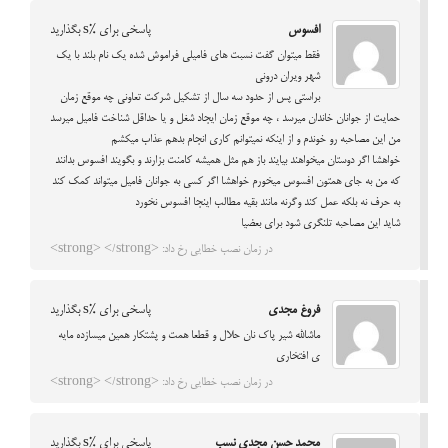
افسوس
پاسخی برای %s بگذارید
فقط میتوان گفت نسبت های فامیلی فراموش شده یک نام بلند با یک
شهر ویران درونی
براستی پس از حدود سه سال از تشکیل شرکت تعاونی چه موقع زمان
حمایت از جوانان خاندان میرسد ، چه موقع زمان ایجاد شغل و یا حداقل شناخت فامیل میرسد
من این مصاحبه رو خوندم و از اینکه نمیتوانم کاری انجام بدهم عذاب میکشم
خواهشا اگر دوستان میخواهند بیایند باز هم مثل همیشه کامنت بزارند و بگویند افسوس بدانند
که من به جای همتون افسوس میخورم خواهشا اگر کسی به جوانان فامیل میتواند کمک کند
به حرف نه بلکه عمل کند وگرنه مانند بقیه مطالب اینجا افسوس نخورد
شاید این مصاحبه تلنگری شود برای بعضیا
در زمان نصب خطایی رخ داد: <strong> </strong>
فروغ مجدی
پاسخی برای %s بگذارید
ماشالله شیر پاک نان حلال و قطعا همت و پشتکار همین میسازده مایه
ی افتخاری
در زمان نصب خطایی رخ داد: <strong> </strong>
محمد حسن مجدی نسب
پاسخی برای %s بگذارید