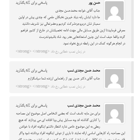
حسن پور
پاسخی برای %s بگذارید
جناب آقای خواجه محمدحسن مجدی
جا دارد ایشان رابه بنیاد خیرین نخبگان علمی که چندی پیش در اولین
سمینار شان دربروجردشرکت کردیم وحضرتعالی نیز تشریف داشتید
معرفی فرماییدتا ازین طریق مسایل مالی جهت ادامه تحصیلشان در خارخ از کشور فراهم
گردد واقعا حیف است این چنین استعدادهایی هدر رود. شاد باشیدوتندرست
در انجام هرگونه کمک در این رابطه دریغ نخواه نمود.
در زمان نصب خطایی رخ داد: <strong> </strong>
محمد حسن مجدی نسب
پاسخی برای %s بگذارید
جناب آقای دکتر حسن پور از راهنمایی ارزنده شما سپاسگزارم
در زمان نصب خطایی رخ داد: <strong> </strong>
محمد حسن مجدی نسب
پاسخی برای %s بگذارید
برای من مایه تاسف است که بعضی اشخاص اصل موضوع این مصاحبه
را کناری گذاشته اند وبه مسایل پیش وپا افتاده ای می پردازند که هیچ
ربطی به این موضوع خاص ندارد انتطار داشتم اینگونه افراد با خواندن
این مصاحبه راه کارهایی اساسی ارائه نمایند تا باری از دوش اینگونه افراد برداشته شود واگر