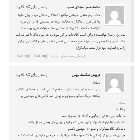
محمد حسن مجدی نسب
پاسخی برای %s بگذارید
جناب تیام مجدی خواهش میکنم با استدلال سخنان خود را بیان نمایید
وبا نقل قول از دیگران به محکمه نروید هر تصمیمی که در این مورد
گرفته شده است با اکثریت ارا اعضای محترم هیئت مدیره بوده است
بنابراین از شما خواهشمندم برای کسب اطلاعات در این مورد ویا هر مورد دیگر با دبیر شرکت
جناب آقای رضا مجدی نسب فرزند حاج محمد علی تماس حاصل نمایید وگفته های دیگران
را مورد قضاوت خود قرار ندهید سپاسگزارم
در زمان نصب خطایی رخ داد: <strong> </strong>
درویش شکسته نویس
پاسخی برای %s بگذارید
باسلام
اول از همه به این دختر عزیز و به تمام کسانی که برای هدفشون تلاش
میکنند تبریک میگم وامیدوارم به زودی ثمر تلاش های خودشون رو
ببینند
و اما بعد …
به عقیده من ،جدای از تعاونی و اینکه چه شد وچه نشد
که البته واقعا میتوانست بهتر از این عمل کنه و امیدی برای حل بعضی مسائل باشه
باید یک نگاه متفکرانه و عمیق به خودمون بکنیم
وببینیم کجای روش زندگی ما اشتباه بوده یا کدام راه را باید میرفتیم و نرفتیم ،که باعث شده