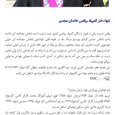
تنها دختر المپیاد ریاضی خاندان مجدی
وقتی شنیدم یکی از فبول شدگان المپیاد ریاضی کشور شده ترغیب شدم باهاش مصاحبه ای داشته
باشم باهاش تماس گرفتم وبیستم مرداد ماه در خونه نقلی خودشون باهاش مصاحبه ای خیلی
خودمونی کردم دختری کم حرف محجوب زرنگ و توانا در امور خانه داری از پدرش خیلی تمجید
کردند و بهم گفت با سن بالایش احساس مسئولیت می کند و با اینکه در آمد چندانی ندارد ولی حاضر
نیست در خانه بماند و سعی می کند به هر شکلی در آمدی کسب نماید با معرفی خودش به اولین
سوالم جواب دادند.
من نجمه فخر مجدیان آخرین فرزند عبد الکریم نام مادرم فاطمه سلطان آگه متولد 6/12/1372
ودانشجوی ترم پنجم مهندسی کامپیوتر در رشته نرم افزار دانشگاه پیام نور دزفول می باشم
نام خواهران وبرادران خود را بیان نمایید؟
مریم خانه دار متولد 1353مرجان متولد 1355 فوق دیپلم آموزگار محمد کارگر کاشی کارمتولد
1356غلامرضا کارگر کاشی کارمتولد1362 مسلم استادکاشی کار متولد 1365 محسن متولد 1369
استاد کاربرق ماشین های سنگین وهمگی متاهل هستند
علت اینکه نسبت به سایر افراد خانواده ات از نظر درسی در سکوی بسیار بالاتری قرار گرفته اید