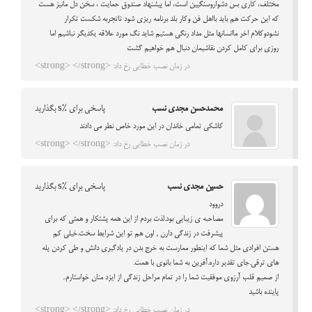
مختلف، کاری بس دشواروسنگیین است، اما پیشنهاد صندوق حمایت ، سخن دل مانیز هست
که این حرکت هم باید بااهل فن وکار بلد برنامه ریزی شود تاتجربه شکست تکرار
نشودوکلام اخر ماانسانها مثل مداد رنگی هستیم شاید نگ مورد علاقه یکدیگر نباشیم اما
روزی برای کامل کردن نقاشیمان دنبال هم خواهیم گشت
در زمان نصب خطایی رخ داد: <strong> </strong>
محمدحسن مجدی نسب
پاسخی برای %s بگذارید
کاشکی تمامی خاندان در این مورد خاص نطر می دادند
در زمان نصب خطایی رخ داد: <strong> </strong>
حسین مجدی نسب
پاسخی برای %s بگذارید
دروود
مصاحبه ی زیبایی بود.لذت بردم از این همه پشتکار و همتی که برای
پیشرفت در زندگی دارن , اون هم تو این شرایط سخت.خیلی کم
هستن افرادی مثل شما که اینطور ممارست به خرج بدن در یادگیری دانش و طی کردن پله
های ترقی.جای تقدیر داره.آفرین به شما بانوی با همت.
از صمیم قلب آرزوی موفقیت شما را در تمام مراحل زندگی از ایزد منان خواستارم..
پاینده باشید
در زمان نصب خطایی رخ داد: <strong> </strong>