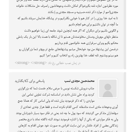
که در این خصوص امیدوارم افراد دیندار و متعهدی که تمکن مالی دارند لطف کنند واز مرجع
مورد نظرشون اجازه نامه بگیرندواگر امکان داشت وجوهاتشون راصرف حل مشکلات خانواده
مجدی(اعم از موارد ذکر شده،حسینییه و مسجد مجدی و..) بکنند
تا به امید خدا روزی را در کنار هم با خوشی بگذرانیم و در پیشگاه خدایمان سربلند باشیم که
ما آنچه در توان داشتیم برای هم انجام دادیم
و الگویی باشیم برای دیگران که اگر همه اینچنین شوند جامعه ای زیبا خواهیم داشت
منتظر دلهای مهربان ودستان سخاوتمندتان هستم تا ان شاالله با همت بالا این بار یک یاعلی
محکم بگیم وبرای سرفرازی همه خانوادمون قدم برداریم
درضمن این پیشنهاد من بود خوشحال میشم پیشنهادهای جامع تر وبهتر شما بزرگواران رو
هم ببینم وبشنوم تابه لطف خدا بهترین راه رو انتخاب کنیم و اجرا کنیم.
در زمان نصب خطایی رخ داد: <strong> </strong>
محمدحسن مجدی نسب
پاسخی برای %s بگذارید
جناب درویش شکسته نویس با عرض سلام خدمت شما که بزرگواری
کردید وراه حلی نشان دادید در اساسنامه شرکت تعاونی تمامی این
مواردی را که ذکر فرمودید بیان شده اند ولی اساس کار که همانا جمع
آوری وجوهات مادی است متاسفانه کسی اقدام نکرده است و فقط هراز چندی تعدادی از
سهامداران متذکر می گردیدند که سود پول ما چه شد یعنی در فکر سود بسیار ناچیزشان بودند
ولی به فکر مواردی که یکی از آنها را اشاره فرمودید نبودند البته ناگفته نماند با درج مختصر
زندگانی بعضی از افراد خاندان در این سایت افرادی به صورت خود جوش اقدام به کارهای