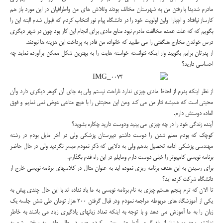
مادرم شدیدا با رفتن من به شهرستان مخالف بودند وتلاش های من واطرافیان در این مورد باز هم
کارساز نیافتاد و اجبارا اولین اولویت خود را در دانشگاه پیام نور انتخاب کردم که قبول شدم البته این را
بگویم که که علت عمده مخالفت مادرم نبود منابع مادی برای انجام این کار بود چون در شهر دیگری
درس خواندن مخارج هنگفتی را می طلبید که خانواده من قادر به پرداخت این هزینه ها نبودند.
از پدرتان برایم بگویید واز اینکه نتوانسته خواسته هایت را به بهترین شکل ممکن برآورده نماید چه
احساسی دارید؟
از نظر اینکه پدرم از لحاظ مادی چیزی ندارد ناراحت نیستم ولی به جای آن گوهر دیگری دارد وآن
محبتی است که همیشه نثار من می کند ومن این محبتش را با هیچ متاعی عوض نمی نمایم و فوق
العاده دوستش دارم.
آینده زندگی خود را در چه چیزی می بینید ودوست دارید چکاره بشوید؟
کوچک که بودم معلم شدن را دوست داشتم دبیرستان پزشکی ولی در آخر مایل بودم در رشته
مهندسی پزشکی ادامه تحصیل بدهم ولی به دلایی که ذکر نمودم میسر نگردید ولی در حال حاضر
برنامه نویسی کامپیوتر را خیلی دوست دارم ومایلم در این راه قدم بگذارم.
برای رسیدن به این هدف برنامه ریزی نموده اید به عنوان مثال در کلاسهای برنامه نویسی خارج ار
دانشگاه شرکت کرده اید؟
تا الان که ترم پنجم هستم چیزی به نام برنامه نویسی به ما یاد نداده اند با این حال چندی پیش به
یکی از آموزشگاه های مربوطه مراجعه نمودم ودر قبال گرفتن 200 هزار تومان طی شش جلسه یک
زبان را به ما آموزش می دهد و با توجه به اینکه تعداد زبانهای یادگیری زیاد می باشند به خاطر