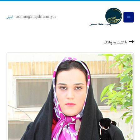
admin@majdifamily.ir
ایمیل
بازگشت به وبلاگ