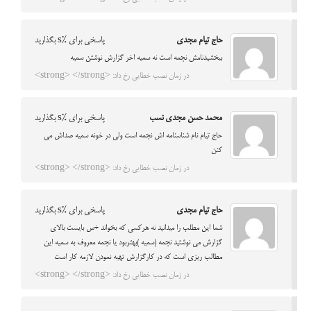
حاج تیام مجدی
پاسخی برای %s بگذارید
ببخشیدنامش نجمه است نه سمیه اخر گزارش نوشتن سمیه
در زمان نصب خطایی رخ داد: <strong> </strong>
محمد حسن مجدی نسب
پاسخی برای %s بگذارید
حاج تیام نام شناسنامه اش نجمه است ولی در خونه سمیه صداش می
کنن
در زمان نصب خطایی رخ داد: <strong> </strong>
حاج تیام مجدی
پاسخی برای %s بگذارید
شما این مطلب را میدانید نه هرکسی که بخواند ÷س بایست بالای
گزارش می نوشتید نجمه (سمیه )بهتربود یا نجمه معروف به سمیه این
مطالب ریزی است که در کارگزارش تهیه نمودن لازمه کار است
در زمان نصب خطایی رخ داد: <strong> </strong>