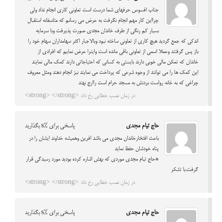
جناب افسوس حرفهای شما درست است تعاونی کاری انجام نداد ولی
چرااین کار مهم انجام نگرفت به عرض می رسانم که متاسفانه استقبال
بسیار کم رنگی از طرف خاندان مجدی صورت پذیرفت وبا سرمایه
اندکی که جمع گردید هیچ کاری از تعاونی ساخته نبود وبالاجبار اکثر سهامداران سهام خود را
باز پس گرفتند وعملا اسمی از تعاونی باقی مانده است واینرا عرض نمایم که افرادی از
خاندان که تمکن مالی خوبی دارند بایستی به کسانی که احتیاجاتی دارند کمک مالی نمایند
این کمک ها را می توانند از وجوه شرعی که پرداخت می نمایند نیز انجام دهند ومثل معروف
چراغی که به خانه رواست بردنش به مسجد حرام است راارج نهند
در زمان نصب خطایی رخ داد: <strong> </strong>
حاج تیام مجدی
پاسخی برای %s بگذارید
باعث افتخارخاندان مجدی می باشد افرین وهمیشه خداوند ایشان را در
پناه خودشان حفظ نماید
*حاج تیام مجدی موردی که بهش اشاره کرده بودید مورد رسیدگی قرار
گرفت.با تشکر
در زمان نصب خطایی رخ داد: <strong> </strong>
حاج تیام مجدی
پاسخی برای %s بگذارید