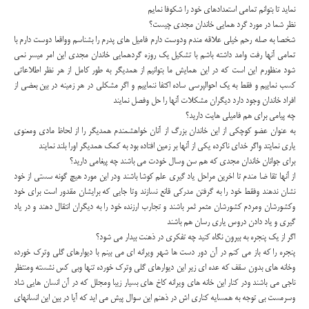
نماید تا بتوانم تمامی استعدادهای خود را شکوفا نمایم
نظر شما در مورد گرد همایی خاندان مجدی چیست؟
شخصا به صله رحم خیلی علاقه مندم ودوست دارم فامیل های پدرم را بشناسم وواقعا دوست دارم با
تمامی آنها رفت وامد داشته باشم با تشکیل یک روزه گردهمایی خاندان مجدی این امر میسر نمی
شود منظورم این است که در این همایش ما بتوانیم از همدیگر به طور کامل از هر نظر اطلاعاتی
کسب نماییم و فقط به یک احوالپرسی ساده اکتفا ننماییم و اگر مشکلی در هر زمینه در بین بعضی از
افراد خاندان وجود دارد دیگران مشکلات آنها را حل وفصل نمایند
چه پیامی برای هم فامیلی هایت دارید؟
به عنوان عضو کوچکی از این خاندان بزرگ از آنان خواهشمندم همدیگر را از لحاظ مادی ومعنوی
یاری نمایتد واگر خدای ناکرده یکی از آنها بر زمین افتاده بود به کمک همدیگر اورا بلند نمایند
برای جوانان خاندان مجدی که هم سن وسال خودت می باشند چه پیغامی دارید؟
از آنها تقا ضا مندم تا اخرین مراحل یاد گیری علم کوشا باشند ودر این مورد هیچ گونه سستی از خود
نشان ندهند وفقط خود را به گرفتن مدرکی قانع نسازند وتا جایی که برایشان مقدور است برای خود
وکشورشان ومردم کشورشان مثمر ثمر باشند و تجارب ارزنده خود را به دیگران انتقال دهند و در یاد
گیری و یاد دادن دروس یاری رسان هم باشند
اگر از یک پنجره به بیرون نگاه کنید چه تفکری در ذهنت بیدار می شود؟
پنجره را که باز می کنم در آن دور دست ها شهر ویرانه ای می بینم با دیوارهای گلی وترک خورده
وخانه های بدون سقف که عده ای زیر این دیوارهای گلی وترک خورده تنها وبی کس نشسته ومنتظر
ناجی می باشند ودر کنار این خانه های ویرانه کاخ های بسیار زیبا ومجلل که در آن انسان هایی شاد
وسرمست بی توجه به همسایه کناری اش در ذهنم این سوال پیش می اید که آیا در بین این انسانهای