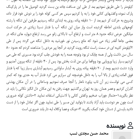
بازدید از تنگه واشی وآبشار ساواشی ترک کردیم نرسیده به فیروز کوه جاده ای آسفالته به طول 20
کیلومتر را طی طریق نمودیم بعد از طی این مسافت جاده بن بست گردید اتومبیل ها را در پارکینگ
پارک نموده وکفشهای کتانی خود را به پا کردیم سپس هر کسی کوله خود را بر دوش خود قرار داده
وشروع به حرکت کر دیم بعد از 10 دقیقه پیاده روی به ابتدای تنگه رسیدیم طرفین این تنگه با رشته
کوههای بلندی احاطه گردیده است واز میان این تنگه آب با فشار نسبتا زیادی در حرکت است
میانگین عرض تنگه حدود 8 متر است و ارتفاع آب تا بالای زانو می رسد ارتفاع دیواره های تنگه در
بعضی جاها آنقدر زیاد می شود که مانع رسیدن نور خورشید به داخل تنگه می گردد پس از طی
2کیلومتر کتیبه ای در سمت راست تنگه رویت گردید در آنجا پیر مردی را مشاهده کردم که حدود 80
سال سن داشت ولی از همه چابک تر بود وتوجه همه را به خودش جلب کرده بود مسیری که طی می
کردیم بسیار زیبا ورویایی بود وواقعا برای من لذت بخش بود پس از 40 دقیقه از تنگه بیرون آمدیم و
وارد دشت شدیم وبعد از 20 دقیقه پیاده روی به آبشار ساواشی رسیدیم آبشاری بسیار زیبا که با فشار
فوق العاده زیادی از بالا آب را به داخل خوضچه ای سرازیر می کرد فشار آب به حدی بود که کمتر
کسی می توانست زیر آن تاب بیاورد ناهار را آنجا صرف نمودیم وساعاتی را در آن مکان بهشتی
گذران کردیم وعصر همان روز به تهران برگشتیم جهت رفتن به این مکان دل انگیز نکاتی را باید در
نظر بگیرید1-حتمااز جوراب ضخیم وکفش کتانی یا لاستیکی استفاده نمایید 2-داشتن کوله ضروری
است چون هر دودست باید آزاد باشند تا بتوانید این مسیر را طی نمایید چون اگر تعادل خود را از دست
دادید بایستی از دستان خود کمک بگیرید 3-عینک وعصا وکلاه لبه دار بلند ضروری است
نویسنده
محمد حسن مجدی نسب