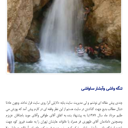
تنگه واشی وآبشار ساواشی
چندی پیش مقاله ای نوشتم و لی مدیریت سایت بنابه دلایلی آنرا روی سایت قرار ندادند وچون عادتا
دنبال مطالب بدیع جهت گذاشتن در سایت هستم از این نظر وقفه ای در کارم پیش آمد که پوزش می
طلبم مرداد ماه سال 1389بنا به پیشنهاد بنده به اتفاق آقای طوافی وآقای موید باجناقان عزیزم
وهمچنین دامادمان آقای ظهوری فر همراه با خانواده هایشان تهران را به مقصد فیروز کوه جهت