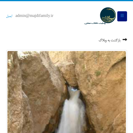
admin@majdifamily.ir
ایمیل
بازگشت به وبلاگ