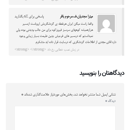
میترا مجدیان.ف.مرحوم باقر
پاسخی برای %s بگذارید
واقعا راست میگن ایران هرنقطه ی گردشگریش اروپاست ازمسیر
هرازهمیشه کوههای سرسبز فیروزکوه برای من جالب ودیدنی بوده ولی
نمیدانستم که درمسیر های فرعیش چنین طبیعت بسیار زیبایی وجود
دارد.اقای مجدی از اطلاعات گردشگری که درسایت قرار داده اید متشکرم.
در زمان نصب خطایی رخ داد: <strong> </strong>
دیدگاهتان را بنویسید
نشانی ایمیل شما منتشر نخواهد شد.
بخش‌های موردنیاز علامت‌گذاری شده‌اند
*
دیدگاه
*