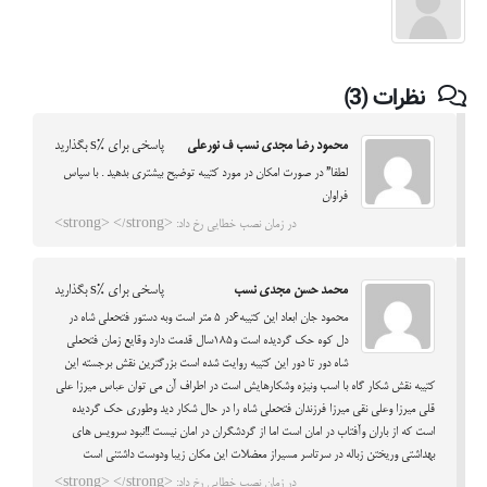
نظرات (3)
محمود رضا مجدی نسب ف نورعلی
پاسخی برای %s بگذارید
لطفا” در صورت امکان در مورد کتیبه توضیح بیشتری بدهید . با سپاس
فراوان
در زمان نصب خطایی رخ داد: <strong> </strong>
محمد حسن مجدی نسب
پاسخی برای %s بگذارید
محمود جان ابعاد این کتیبه6در 5 متر است وبه دستور فتحعلی شاه در
دل کوه حک گردیده است و185سال قدمت دارد وقایع زمان فتحعلی
شاه دور تا دور این کتیبه روایت شده است بزرگترین نقش برجسته این
کتیبه نقش شکار گاه با اسب ونیزه وشکارهایش است در اطراف آن می توان عباس میرزا علی
قلی میرزا وعلی نقی میرزا فرزندان فتحعلی شاه را در حال شکار دید وطوری حک گردیده
است که از باران وآفتاب در امان است اما از گردشگران در امان نیست !!نبود سرویس های
بهداشتی وریختن زباله در سرتاسر مسیراز معضلات این مکان زیبا ودوست داشتنی است
در زمان نصب خطایی رخ داد: <strong> </strong>