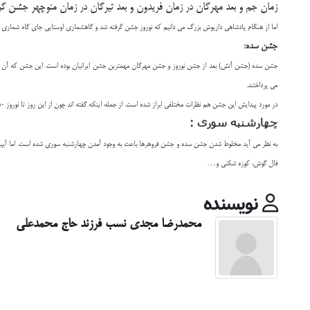
زمان جم و بعد مهرگان در زمان فریدون و بعد تیرگان در زمان منوچهر جشن گر
اما از هنگام پادشاهی داریوش بزرگ می دانیم که نوروز جشن گرفته شد و گاهشماری اوستایی جای گاه شماری
جشن سده:
جشن سده (جشن آتش) بعد از
جشن نوروز
و
جشن مهرگان
مهمترین جشن ایرانیان بوده است. این جشن که آن را 
می پرداختند.
در مورد پیدایش این جشن هم نظرات مختلفی ابراز شده است. از جمله اینکه گفته اند چون از این روز تا نوروز 50 روز و 50 شب و جمعاً صد شب و روز بوده، آن را به نام سده نامیده اند.
چهارشنبه سوری :
به نظر می آید مخلوط شدن
جشن سده
و جشن فروهرها باعث به وجود آمدن چهارشنبه سوری شده است. اما آیینی 
فال گوش، کوزه شکنی و…
نویسنده
محمدرضا مجدی نسب فرزند حاج محمدعلی