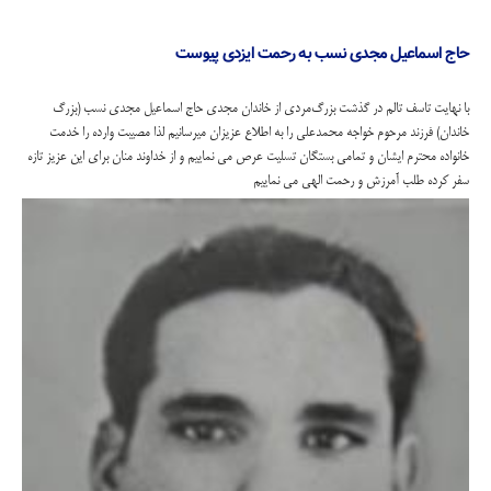
حاج اسماعیل مجدی نسب به رحمت ایزدی پیوست
با نهایت تاسف تالم در گذشت بزرگ‌مردی از خاندان مجدی حاج اسماعیل مجدی نسب (بزرگ
خاندان) فرزند مرحوم خواجه محمدعلی را به اطلاع عزیزان میرسانیم لذا مصیبت وارده را خدمت
خانواده محترم ایشان و تمامی بستگان تسلیت عرص می نماییم و از خداوند منان برای این عزیز تازه
سفر کرده طلب آمرزش و رحمت الهی می نماییم