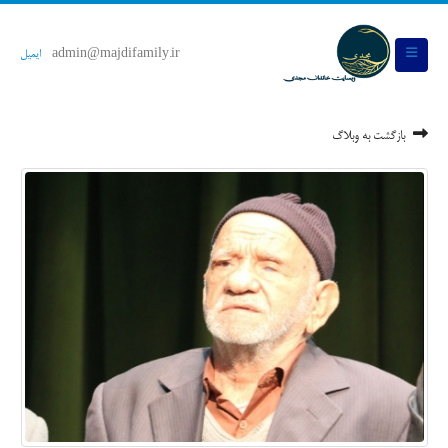
admin@majdifamily.ir
ایمیل
بازگشت به وبلاگ