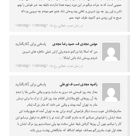
عمویی است که به جرات میگم در این دوره زمونه همتا ندارد.ده دقیقه بعد خبر فوتش را بهم
دادن و اون روز چه روز شیرین و تلخی بود.روحش شاد. هنوز هم موندم چه نیرویی بو دکه
صبح به اون زودی منو کشوند طرف خونه عمو.
در زمان نصب خطایی رخ داد: <strong> </strong>
مونس مجدی ف. حمید رضا مجدی
پاسخی برای %s بگذارید
من که اصلا بابا بزرگمو ندیدم ولی ازش خیلی خاطره های شیرین
شنیدم روحش شاد باش ایشالا…
در زمان نصب خطایی رخ داد: <strong> </strong>
راضیه مجدی نسب ف نورعلی
پاسخی برای %s بگذارید
بعداز چند روز فرصتی شد سری به سایت بزنم و وقتی عکس بابا را دیدم
یاد آن روزهای تلخ وفاتشان افتادم چند روز قبل از ترک ما برای درمان
مادر به تهران آمده بودند و وقتی خبر دادند که مادر بزرگ (مادر
،مادرم)حالشان خوب نیست دیگر فراموش کردند برای چه به تهران آمده اند هیچ وقت این
جمله ایشان را فراموش نمیکنم که به مادرم گفتند اگر شده تو را با قاطر به دزفول برسانم این
کار را میکنم چون آن روزها گرفتن بلیط خیلی سخت بود ولی نمیدانستیم روز مرگ ایشان با
هفته اول فوت مادربزرگم مصادف خواهد انشاالله که جایگاهش بهشت برین باشد