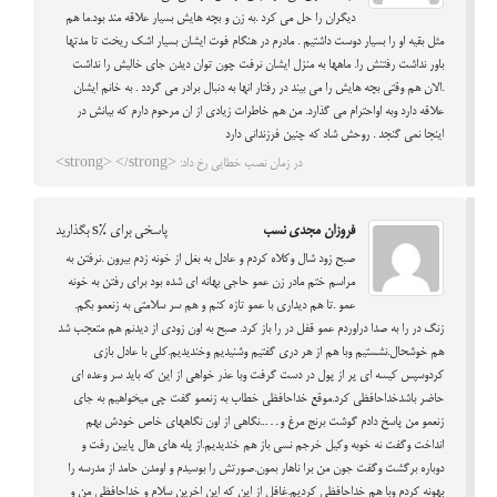
دیگران را حل می کرد .به زن و بچه هایش بسیار علاقه مند بود.ما هم
مثل بقیه او را بسیار دوست داشتیم . مادرم در هنگام فوت ایشان بسیار اشک ریخت تا مدتها
باور نداشت رفتنش را. ماهها به منزل ایشان نرفت چون توان دیدن جای خالیش را نداشت
.الان هم وقتی بچه هایش را می بیند در رفتار انها به دنبال برادر می گردد . به خانم ایشان
علاقه دارد وبه اواحترام می گذارد. من هم خاطرات زیادی از ان مرحوم دارم که بیانش در
اینجا نمی گنجد . روحش شاد که چنین فرزندانی دارد
در زمان نصب خطایی رخ داد: <strong> </strong>
فروزان مجدی نسب
پاسخی برای %s بگذارید
صبح زود شال وکلاه کردم و عادل به بغل از خونه زدم بیرون .نرفتن به
مراسم ختم مادر زن عمو حاجی بهانه ای شده بود برای رفتن به خونه
عمو .تا هم دیداری با عمو تازه کنم و هم سر سلامتی به زنعمو بگم.
زنگ در را به صدا دراوردم عمو قفل در را باز کرد. صبح به اون زودی از دیدنم هم متعجب شد
هم خوشحال.نشستیم وبا هم از هر دری گفتیم وشنیدیم وخندیدیم.کلی با عادل بازی
کردوسپس کیسه ای پر از پول در دست گرفت وبا عذر خواهی از این که باید سر وعده ای
حاضر باشدخداحافظی کرد.موقع خداحافظی خطاب به زنعمو گفت چی میخواهیم به جای
زنعمو من پاسخ دادم گوشت برنج مرغ و…..نگاهی از اون نگاههای خاص خودش بهم
انداخت وگفت نه خوبه وکیل خرجم نسی باز هم خندیدیم.از پله های هال پایین رفت و
دوباره برگشت وگفت جون من برا ناهار بمون.صورتش را بوسیدم و اومدن حامد از مدرسه را
بهونه کردم وبا هم خداحافظی کردیم.غافل از این که این اخرین سلام و خداحافظی من و