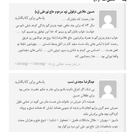
حسین حلاجی دزفولی نوه مرحوم حاج نورعلی (ره)
پاسخی برای %s بگذارید
خدا رحمتت کنه بابابزرگ …
سال 84 که برای چند ماهی خونه پدربزرگم زندگی کردم خیلی دلم می
خواست خواب بابابزرگم رو ببینم که خدا این توفیق رو نصیبم کرد …
خواب دیدم پدربزرگم به همراه برادرشون حاج غلامرضا (خدا روح هر دوتاشون رو غریق
رحمت کنه) با لباس های یک دست سفید کنار در اتاق وسط نشستن … چهرشون دقیقا تو
ذهن هست … احساس می کردم یه شادی و سرور درونی دارن … لباس های سفیدشون
واقعا نورانی بود … خدا رحمتشون کنه
در زمان نصب خطایی رخ داد: <strong> </strong>
عبدالرضا مجدي نسب
پاسخی برای %s بگذارید
بي شك اگر اغراق نكرده باشم براي مادر م حكم حضرت عباس بود
براي طفلان حسين
هميشه ذكر خيرش در خانواده مان هست مادر مي گويد در تمامي طول
عمرش عمو گري برايم انجام داد و نديده ام عمويي همانند ايشان كه همانند شمع و پروانه
گرداگرد بچه هاي برادرش باشد
دلسوز – مهربان – حلال مشكلات فاميل – غمخوار – شكيبا – شوخ طبع و هزاران صفت
خوب مشخصات بارز حاج نور علي اين مرد بزرگوار بود