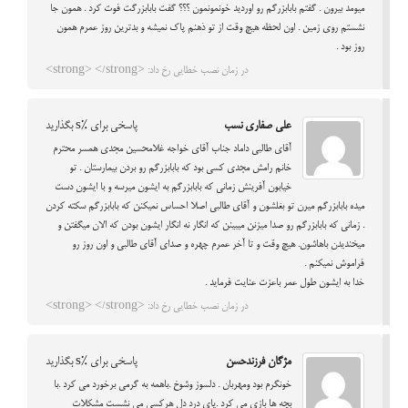
میومد بیرون . گفتم بابابزرگم رو اوردید خونمونمون ؟؟؟ گفت بابابزرگت فوت کرد . همون جا
نشستم روی زمین . اون لحظه هیچ وقت از تو ذهنم پاک نمیشه و بدترین روز عمرم همون
روز بود .
در زمان نصب خطایی رخ داد: <strong> </strong>
علی صفاری نسب
پاسخی برای %s بگذارید
آقای طالبی داماد جناب آقای خواجه غلامحسین مجدی همسر محترم
خانم رامش مجدی کسی بود که بابابزرگم رو بردن بیمارستان . تو
خیابون آفرینش زمانی که بابابزرگم به ایشون میرسه و با ایشون دست
میده بابابزرگم میرن تو بغلشون و آقای طالبی اصلا احساس نمیکنن که بابابزرگم سکته کردن
. زمانی که بابابزرگم رو صدا میزنن میبینن که انگار نه انگار ایشون بودن که الان میگفتن و
میخندیدن باهاشون. هیچ وقت و تا آخر عمرم چهره و صدای آقای طالبی و اون روز رو
فراموش نمیکنم .
خدا به ایشون طول عمر باعزت عنایت فرماید .
در زمان نصب خطایی رخ داد: <strong> </strong>
مژگان فرزندحسن
پاسخی برای %s بگذارید
خونگرم بود ومهربان . دلسوز وشوخ .باهمه به گرمی برخورد می کرد .با
بچه ها بازی می کرد .پای درد دل هرکسی می نشست مشکلات