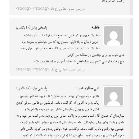
رحمت خدا بر او باد
در زمان نصب خطایی رخ داد: <strong> </strong>
فاطمه
پاسخی برای %s بگذارید
بابابزرگ مهربونم که خیلی زود جمع ما رو ترک کرد. هنوز خاطره
آخرین دیدارو به یاد دارم…صبح زود که می خواستم به مدرسه برم
بابابزرگ پشت میزم نشسته بودن و کتاب قصه های خوب برای بچه
های خوب رو برای چندمین بار مطالعه می کردن.
هیچ وقت فکر نمی کردم اون خداحافظی با عجله، آخرین خداحافظیمون باشه…
در زمان نصب خطایی رخ داد: <strong> </strong>
علی صفاری نسب
پاسخی برای %s بگذارید
کلاس سوم دبیرستان بودم . صبح حدود 9 تا 10 بود که تلفن خونمون
زنگ زد و یه آقایی که اگر اشتباه نکنم خودشون رو طالبی معرفی کردن
گفتن حاجی رو بردن بیمارستان افشار . من سراسیمه پاشدم رفتم
بیمارستان که همون آقا ، کت و شلوار و یه پاکت حاوی پول رو بهم داد و گفت ببر خونه و به
مامان و بابات بگون بیان بیمارستان . فاصله بیمارستان تا خونه رو دویدم . اداره بابام نزدیک
خونمون بود رفتم و بابا رو گفتم . باهم برگشتیم خونه . وقتی رسیدم سر کوچه ماشین دایی
هام و آمبولانس رو دیدم سرکوچه . حاج علیرضا زمانی راد رو دیدم که داشت از تو کوچه