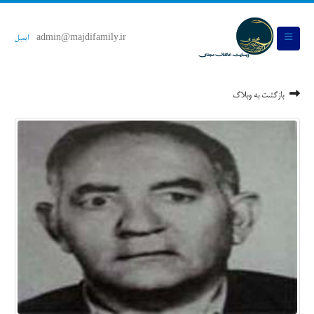
admin@majdifamily.ir
ایمیل
بازگشت به وبلاگ