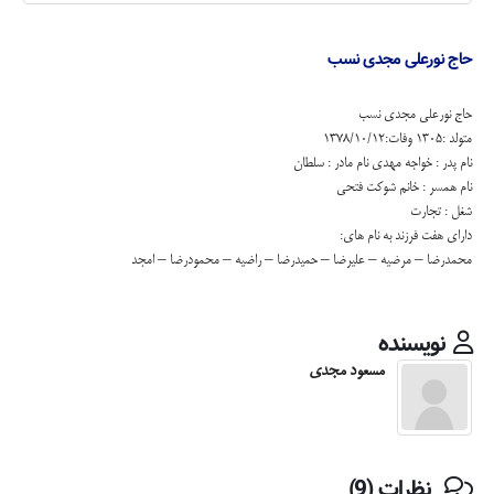
حاج نورعلی مجدی نسب
حاج نورعلی مجدی نسب
متولد :1305 وفات:1378/10/12
نام پدر : خواجه مهدی نام مادر : سلطان
نام همسر : خانم شوکت فتحی
شغل : تجارت
دارای هفت فرزند به نام های:
محمدرضا – مرضیه – علیرضا – حمیدرضا – راضیه – محمودرضا – امجد
نویسنده
مسعود مجدی
نظرات (9)