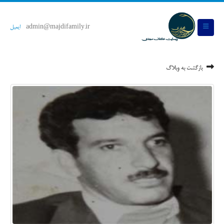
admin@majdifamily.ir
ایمیل
بازگشت به وبلاگ