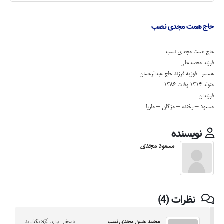
حاج همت مجدی نصب
حاج همت مجدی نسب
فرزند محمدعلی
همسر : فوزیه فرزند حاج عبدالرحمان
متولد 1314 وفات 1386
فرزندان
مسعود – رخنده – مژگان – ماریا
نویسنده
مسعود مجدی
نظرات (4)
محمد حسن مجدی نسب
پاسخی برای %s بگذارید